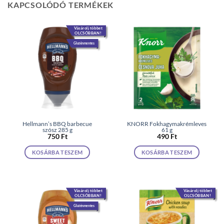
KAPCSOLÓDÓ TERMÉKEK
Vásárolj többet
OLCSÓBBAN!
Gluténmentes
Hellmann’s BBQ barbecue
KNORR Fokhagymakrémleves
szósz 285 g
61 g
750
Ft
490
Ft
KOSÁRBA TESZEM
KOSÁRBA TESZEM
Vásárolj többet
Vásárolj többet
OLCSÓBBAN!
OLCSÓBBAN!
Gluténmentes