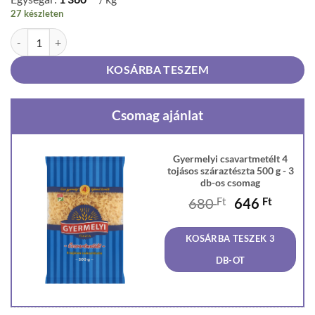
27 készleten
Gyermelyi csavartmetélt 4 tojásos száraztészta 500 g mennyiség
KOSÁRBA TESZEM
Csomag ajánlat
Gyermelyi csavartmetélt 4
tojásos száraztészta 500 g - 3
db-os csomag
Original
Curren
680
Ft
646
Ft
price
price
was:
is:
KOSÁRBA TESZEK 3
680 Ft.
646 Ft
DB-OT