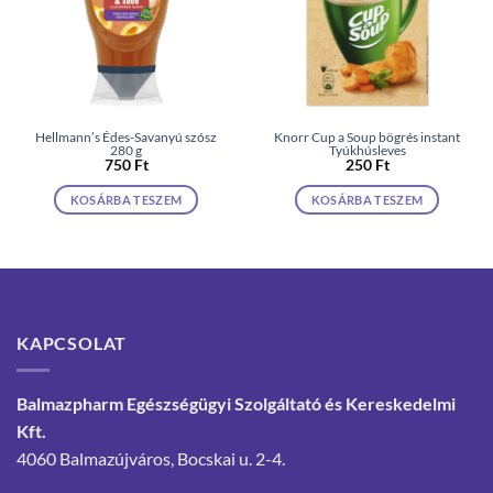
Hellmann’s Édes-Savanyú szósz
Knorr Cup a Soup bögrés instant
280 g
Tyúkhúsleves
750
Ft
250
Ft
KOSÁRBA TESZEM
KOSÁRBA TESZEM
KAPCSOLAT
Balmazpharm Egészségügyi Szolgáltató és Kereskedelmi
Kft.
4060 Balmazújváros, Bocskai u. 2-4.