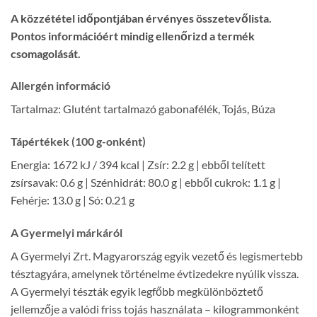
A közzététel időpontjában érvényes összetevőlista.
Pontos információért mindig ellenőrizd a termék
csomagolását.
Allergén információ
Tartalmaz: Glutént tartalmazó gabonafélék, Tojás, Búza
Tápértékek (100 g-onként)
Energia: 1672 kJ / 394 kcal | Zsír: 2.2 g | ebből telített
zsírsavak: 0.6 g | Szénhidrát: 80.0 g | ebből cukrok: 1.1 g |
Fehérje: 13.0 g | Só: 0.21 g
A Gyermelyi márkáról
A Gyermelyi Zrt. Magyarország egyik vezető és legismertebb
tésztagyára, amelynek történelme évtizedekre nyúlik vissza.
A Gyermelyi tészták egyik legfőbb megkülönböztető
jellemzője a valódi friss tojás használata – kilogrammonként