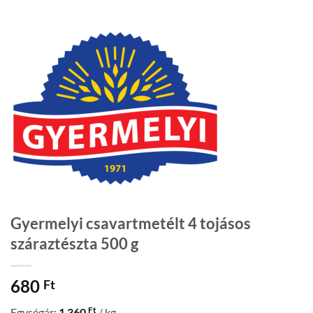
Gyermelyi csavartmetélt 4 tojásos
száraztészta 500 g
680
Ft
Ft
Egységár:
1 360
/ kg