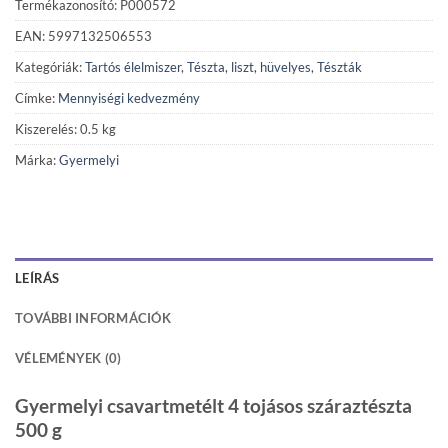
Termékazonosító: P000572
EAN: 5997132506553
Kategóriák:
Tartós élelmiszer
,
Tészta, liszt, hüvelyes
,
Tészták
Címke:
Mennyiségi kedvezmény
Kiszerelés: 0.5 kg
Márka:
Gyermelyi
LEÍRÁS
TOVÁBBI INFORMÁCIÓK
VÉLEMÉNYEK (0)
Gyermelyi csavartmetélt 4 tojásos száraztészta
500 g