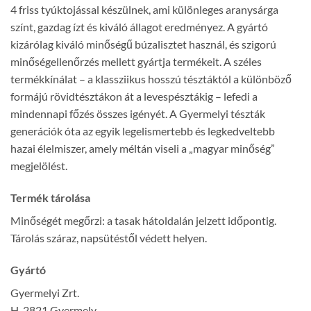
4 friss tyúktojással készülnek, ami különleges aranysárga
színt, gazdag ízt és kiváló állagot eredményez. A gyártó
kizárólag kiváló minőségű búzalisztet használ, és szigorú
minőségellenőrzés mellett gyártja termékeit. A széles
termékkínálat – a klassziikus hosszú tésztáktól a különböző
formájú rövidtésztákon át a levespésztákig – lefedi a
mindennapi főzés összes igényét. A Gyermelyi tészták
generációk óta az egyik legelismertebb és legkedveltebb
hazai élelmiszer, amely méltán viseli a „magyar minőség”
megjelölést.
Termék tárolása
Minőségét megőrzi: a tasak hátoldalán jelzett időpontig.
Tárolás száraz, napsütéstől védett helyen.
Gyártó
Gyermelyi Zrt.
H-2821 Gyermely,