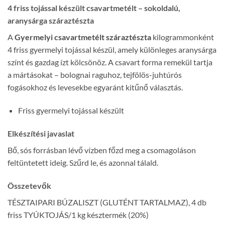
4 friss tojással készült csavartmetélt – sokoldalú,
aranysárga száraztészta
A
Gyermelyi csavartmetélt száraztészta
kilogrammonként
4 friss gyermelyi tojással készül, amely különleges aranysárga
színt és gazdag ízt kölcsönöz. A csavart forma remekül tartja
a mártásokat – bolognai raguhoz, tejfölös-juhtúrós
fogásokhoz és levesekbe egyaránt kitűnő választás.
Friss gyermelyi tojással készült
Elkészítési javaslat
Bő, sós forrásban lévő vízben főzd meg a csomagoláson
feltüntetett ideig. Szűrd le, és azonnal tálald.
Összetevők
TÉSZTAIPARI BÚZALISZT (GLUTÉNT TARTALMAZ), 4 db
friss TYÚKTOJÁS/1 kg késztermék (20%)