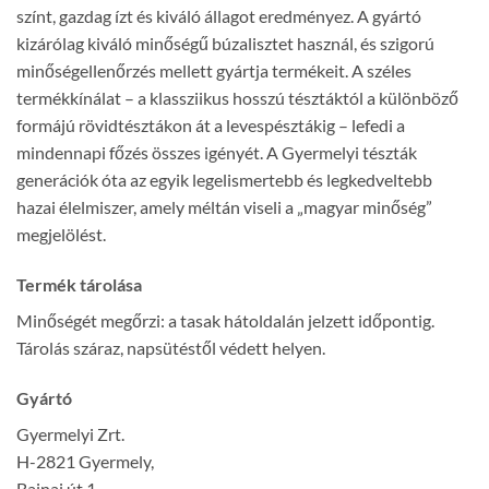
színt, gazdag ízt és kiváló állagot eredményez. A gyártó
kizárólag kiváló minőségű búzalisztet használ, és szigorú
minőségellenőrzés mellett gyártja termékeit. A széles
termékkínálat – a klassziikus hosszú tésztáktól a különböző
formájú rövidtésztákon át a levespésztákig – lefedi a
mindennapi főzés összes igényét. A Gyermelyi tészták
generációk óta az egyik legelismertebb és legkedveltebb
hazai élelmiszer, amely méltán viseli a „magyar minőség”
megjelölést.
Termék tárolása
Minőségét megőrzi: a tasak hátoldalán jelzett időpontig.
Tárolás száraz, napsütéstől védett helyen.
Gyártó
Gyermelyi Zrt.
H-2821 Gyermely,
Bajnai út 1.