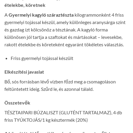
ételekbe, köretnek
A
Gyermelyi kagyló száraztészta
kilogrammonként 4 friss
gyermelyi tojással készül, amely különleges aranysárga színt
és gazdag ízt kölcsönöz a tésztának. A kagyló forma
különösen jól tartja a szaftokat és mártásokat – levesekbe,
rakott ételekbe és köreteként egyaránt tökéletes választás.
Friss gyermelyi tojással készült
Elkészítési javaslat
Bő, sós forrásban lévő vízben főzd meg a csomagoláson
feltüntetett ideig. Szűrd le, és azonnal tálald.
Összetevők
TÉSZTAIPARI BÚZALISZT (GLUTÉNT TARTALMAZ), 4 db
friss TYÚKTOJÁS/1 kg késztermék (20%)