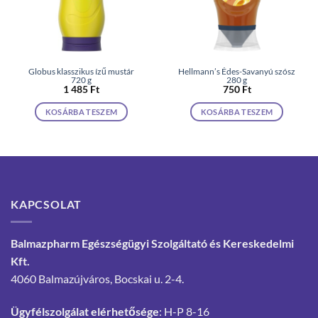
Globus klasszikus ízű mustár
Hellmann’s Édes-Savanyú szósz
720 g
280 g
1 485
Ft
750
Ft
KOSÁRBA TESZEM
KOSÁRBA TESZEM
KAPCSOLAT
Balmazpharm Egészségügyi Szolgáltató és Kereskedelmi
Kft.
4060 Balmazújváros, Bocskai u. 2-4.
Ügyfélszolgálat elérhetősége
: H-P 8-16