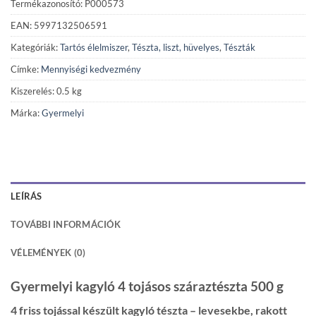
Termékazonosító: P000573
EAN: 5997132506591
Kategóriák:
Tartós élelmiszer
,
Tészta, liszt, hüvelyes
,
Tészták
Címke:
Mennyiségi kedvezmény
Kiszerelés: 0.5 kg
Márka:
Gyermelyi
LEÍRÁS
TOVÁBBI INFORMÁCIÓK
VÉLEMÉNYEK (0)
Gyermelyi kagyló 4 tojásos száraztészta 500 g
4 friss tojással készült kagyló tészta – levesekbe, rakott