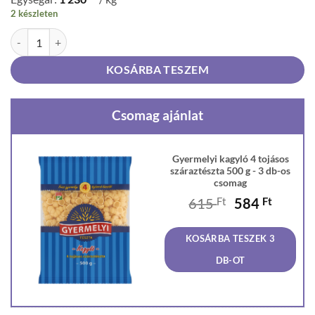
2 készleten
Gyermelyi kagyló 4 tojásos száraztészta 500 g mennyiség
KOSÁRBA TESZEM
Csomag ajánlat
Gyermelyi kagyló 4 tojásos
száraztészta 500 g - 3 db-os
csomag
Original
Curren
615
Ft
584
Ft
price
price
was:
is:
KOSÁRBA TESZEK 3
615 Ft.
584 Ft
DB-OT