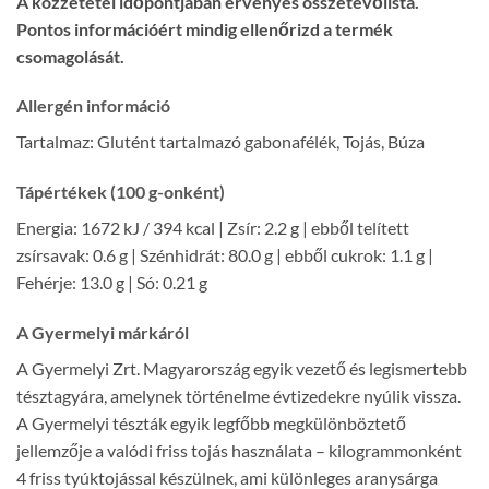
A közzététel időpontjában érvényes összetevőlista.
Pontos információért mindig ellenőrizd a termék
csomagolását.
Allergén információ
Tartalmaz: Glutént tartalmazó gabonafélék, Tojás, Búza
Tápértékek (100 g-onként)
Energia: 1672 kJ / 394 kcal | Zsír: 2.2 g | ebből telített
zsírsavak: 0.6 g | Szénhidrát: 80.0 g | ebből cukrok: 1.1 g |
Fehérje: 13.0 g | Só: 0.21 g
A Gyermelyi márkáról
A Gyermelyi Zrt. Magyarország egyik vezető és legismertebb
tésztagyára, amelynek történelme évtizedekre nyúlik vissza.
A Gyermelyi tészták egyik legfőbb megkülönböztető
jellemzője a valódi friss tojás használata – kilogrammonként
4 friss tyúktojással készülnek, ami különleges aranysárga