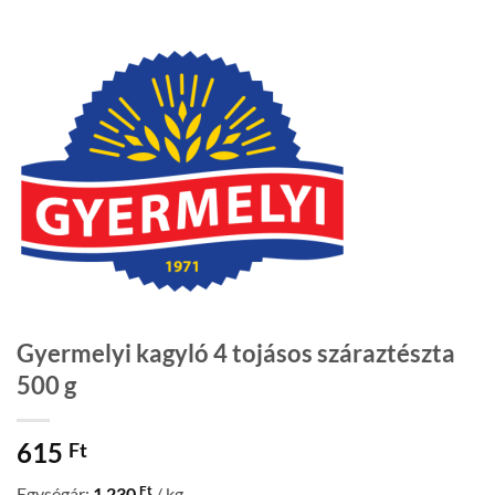
Gyermelyi kagyló 4 tojásos száraztészta
500 g
615
Ft
Ft
Egységár:
1 230
/ kg