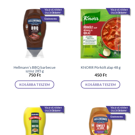
Vásárolj többet
Vásárolj többet
OLCSÓBBAN!
OLCSÓBBAN!
Gluténmentes
Hellmann’s BBQ barbecue
KNORR Pörkölt alap 48 g
szósz 285 g
750
Ft
450
Ft
KOSÁRBA TESZEM
KOSÁRBA TESZEM
Vásárolj többet
Vásárolj többet
OLCSÓBBAN!
OLCSÓBBAN!
Gluténmentes