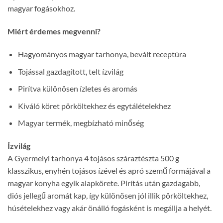
magyar fogásokhoz.
Miért érdemes megvenni?
Hagyományos magyar tarhonya, bevált receptúra
Tojással gazdagított, telt ízvilág
Pirítva különösen ízletes és aromás
Kiváló köret pörköltekhez és egytálételekhez
Magyar termék, megbízható minőség
Ízvilág
A Gyermelyi tarhonya 4 tojásos száraztészta 500 g
klasszikus, enyhén tojásos ízével és apró szemű formájával a
magyar konyha egyik alapkörete. Pirítás után gazdagabb,
diós jellegű aromát kap, így különösen jól illik pörköltekhez,
húsételekhez vagy akár önálló fogásként is megállja a helyét.