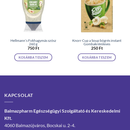
Hellmann’s Fokhagymás szósz
Knorr Cup a Soup bögrés instant
260 g
Gombakrémleves
750
Ft
250
Ft
KOSÁRBA TESZEM
KOSÁRBA TESZEM
KAPCSOLAT
Balmazpharm Egészségügyi Szolgáltató és Kereskedelmi
Kft.
4060 Balmazújváros, Bocskai u. 2-4.