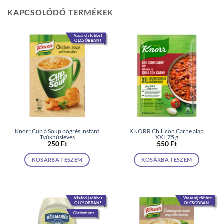
KAPCSOLÓDÓ TERMÉKEK
Vásárolj többet
OLCSÓBBAN!
Knorr Cup a Soup bögrés instant
KNORR Chili con Carne alap
Tyúkhúsleves
XXL 75 g
250
Ft
550
Ft
KOSÁRBA TESZEM
KOSÁRBA TESZEM
Vásárolj többet
Vásárolj többet
OLCSÓBBAN!
OLCSÓBBAN!
Gluténmentes