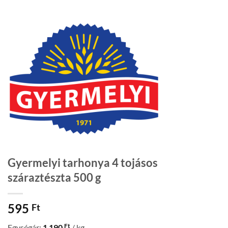
Gyermelyi tarhonya 4 tojásos
száraztészta 500 g
595
Ft
Ft
Egységár:
1 190
/ kg