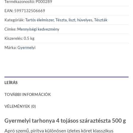
Termékazonosító: P000289
EAN: 5997132506669
Kategóriák:
Tartós élelmiszer
,
Tészta, liszt, hüvelyes
,
Tészták
Címke:
Mennyiségi kedvezmény
Kiszerelés: 0.5 kg
Márka:
Gyermelyi
LEÍRÁS
TOVÁBBI INFORMÁCIÓK
VÉLEMÉNYEK (0)
Gyermelyi tarhonya 4 tojásos száraztészta 500 g
Apró szemű, pirítva különösen ízletes köret klasszikus