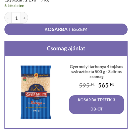
6 készleten
Gyermelyi tarhonya 4 tojásos száraztészta 500 g mennyiség
KOSÁRBA TESZEM
Csomag ajánlat
Gyermelyi tarhonya 4 tojásos
száraztészta 500 g - 3 db-os
csomag
Original
Curren
595
Ft
565
Ft
price
price
was:
is:
KOSÁRBA TESZEK 3
595 Ft.
565 Ft
DB-OT