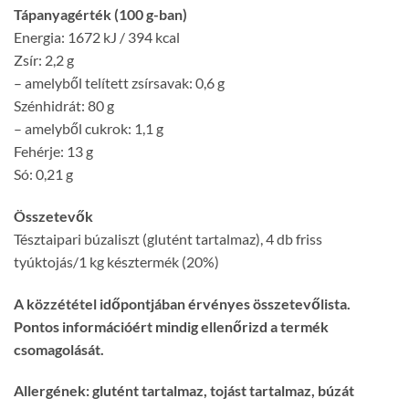
Tápanyagérték (100 g-ban)
Energia: 1672 kJ / 394 kcal
Zsír: 2,2 g
– amelyből telített zsírsavak: 0,6 g
Szénhidrát: 80 g
– amelyből cukrok: 1,1 g
Fehérje: 13 g
Só: 0,21 g
Összetevők
Tésztaipari búzaliszt (glutént tartalmaz), 4 db friss
tyúktojás/1 kg késztermék (20%)
A közzététel időpontjában érvényes összetevőlista.
Pontos információért mindig ellenőrizd a termék
csomagolását.
Allergének: glutént tartalmaz, tojást tartalmaz, búzát