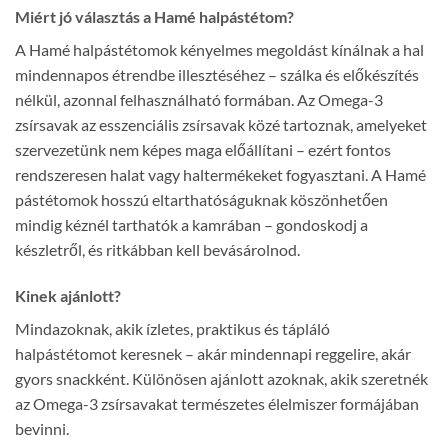
Miért jó választás a Hamé halpástétom?
A Hamé halpástétomok kényelmes megoldást kínálnak a hal
mindennapos étrendbe illesztéséhez – szálka és előkészítés
nélkül, azonnal felhasználható formában. Az Omega-3
zsírsavak az esszenciális zsírsavak közé tartoznak, amelyeket
szervezetünk nem képes maga előállítani – ezért fontos
rendszeresen halat vagy haltermékeket fogyasztani. A Hamé
pástétomok hosszú eltarthatóságuknak köszönhetően
mindig kéznél tarthatók a kamrában – gondoskodj a
készletről, és ritkábban kell bevásárolnod.
Kinek ajánlott?
Mindazoknak, akik ízletes, praktikus és tápláló
halpástétomot keresnek – akár mindennapi reggelire, akár
gyors snackként. Különösen ajánlott azoknak, akik szeretnék
az Omega-3 zsírsavakat természetes élelmiszer formájában
bevinni.