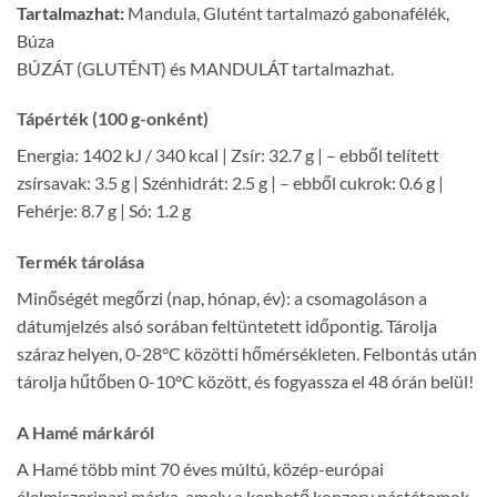
Tartalmazhat:
Mandula, Glutént tartalmazó gabonafélék,
Búza
BÚZÁT (GLUTÉNT) és MANDULÁT tartalmazhat.
Tápérték (100 g-onként)
Energia: 1402 kJ / 340 kcal | Zsír: 32.7 g | – ebből telített
zsírsavak: 3.5 g | Szénhidrát: 2.5 g | – ebből cukrok: 0.6 g |
Fehérje: 8.7 g | Só: 1.2 g
Termék tárolása
Minőségét megőrzi (nap, hónap, év): a csomagoláson a
dátumjelzés alsó sorában feltüntetett időpontig. Tárolja
száraz helyen, 0-28°C közötti hőmérsékleten. Felbontás után
tárolja hűtőben 0-10°C között, és fogyassza el 48 órán belül!
A Hamé márkáról
A Hamé több mint 70 éves múltú, közép-európai
élelmiszeripari márka, amely a kenhető konzerv pástétomok