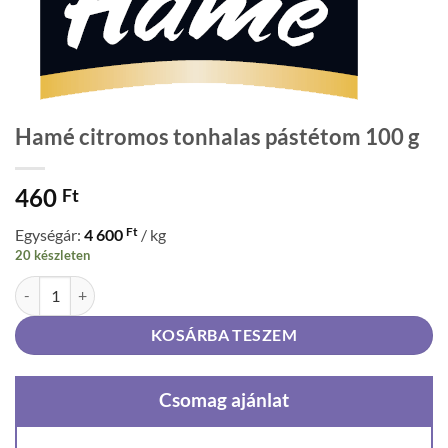
Hamé citromos tonhalas pástétom 100 g
460
Ft
Ft
Egységár:
4 600
/ kg
20 készleten
Hamé citromos tonhalas pástétom 100 g mennyiség
KOSÁRBA TESZEM
Csomag ajánlat