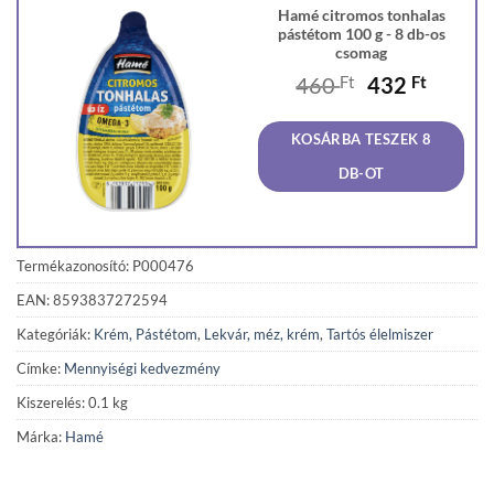
Hamé citromos tonhalas
pástétom 100 g - 8 db-os
csomag
Original
Curren
460
Ft
432
Ft
price
price
was:
is:
KOSÁRBA TESZEK 8
460 Ft.
432 Ft
DB-OT
Termékazonosító: P000476
EAN: 8593837272594
Kategóriák:
Krém, Pástétom
,
Lekvár, méz, krém
,
Tartós élelmiszer
Címke:
Mennyiségi kedvezmény
Kiszerelés: 0.1 kg
Márka:
Hamé