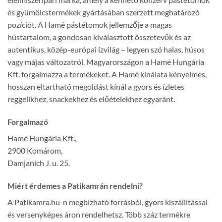
és gyümölcstermékek gyártásában szerzett meghatározó
pozíciót. A Hamé pástétomok jellemzője a magas
hústartalom, a gondosan kiválasztott összetevők és az
autentikus, közép-európai ízvilág – legyen szó halas, húsos
vagy májas változatról. Magyarországon a Hamé Hungária
Kft. forgalmazza a termékeket. A Hamé kínálata kényelmes,
hosszan eltartható megoldást kínál a gyors és ízletes
reggelikhez, snackekhez és előételekhez egyaránt.
Forgalmazó
Hamé Hungária Kft.,
2900 Komárom,
Damjanich J. u. 25.
Miért érdemes a Patikamrán rendelni?
A Patikamra.hu-n megbízható forrásból, gyors kiszállítással
és versenyképes áron rendelhetsz. Több száz termékre