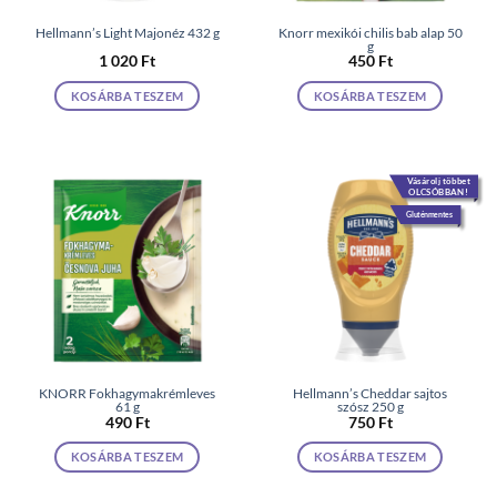
Hellmann’s Light Majonéz 432 g
Knorr mexikói chilis bab alap 50
g
1 020
Ft
450
Ft
KOSÁRBA TESZEM
KOSÁRBA TESZEM
Vásárolj többet
OLCSÓBBAN!
Gluténmentes
KNORR Fokhagymakrémleves
Hellmann’s Cheddar sajtos
61 g
szósz 250 g
490
Ft
750
Ft
KOSÁRBA TESZEM
KOSÁRBA TESZEM