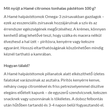
Mit nyújt a Hamé citromos tonhalas pástétom 100 g?
A Hamé halpástétomok Omega-3 zsírsavakban gazdagok –
ezek az esszenciális zsírsavak hozzájárulnak a szív és az
érrendszer egészségének megőrzéséhez. A krémes, könnyen
kenhető állag lehetővé teszi, hogy szálka és macera nélkül
élvezhesd a hal ízét – pirítósra, kenyérre vagy kekszre
egyaránt. Hosszú eltarthatóságának köszönhetően mindig
kéznél tartható a kamrában.
Hogyan tálald?
A Hamé halpástétomok pillanatok alatt elkészíthető ízletes
falatokat varázsolnak az asztalra. Pirítós kenyérre kenve,
néhány csepp citromlével és friss petrezselyemmel díszítve
elegáns előételt kapunk – de egyszerű szendvicsnek, kekszen
snacknek vagy uzsonnának is tökéletes. A doboz felbontás
után hűtőben tartandó és 3-4 napon belül fogyasztandó el.