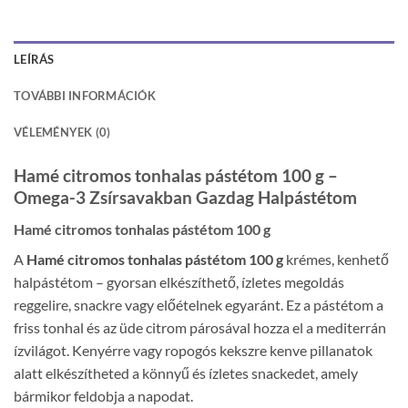
LEÍRÁS
TOVÁBBI INFORMÁCIÓK
VÉLEMÉNYEK (0)
Hamé citromos tonhalas pástétom 100 g –
Omega-3 Zsírsavakban Gazdag Halpástétom
Hamé citromos tonhalas pástétom 100 g
A
Hamé citromos tonhalas pástétom 100 g
krémes, kenhető
halpástétom – gyorsan elkészíthető, ízletes megoldás
reggelire, snackre vagy előételnek egyaránt. Ez a pástétom a
friss tonhal és az üde citrom párosával hozza el a mediterrán
ízvilágot. Kenyérre vagy ropogós kekszre kenve pillanatok
alatt elkészítheted a könnyű és ízletes snackedet, amely
bármikor feldobja a napodat.