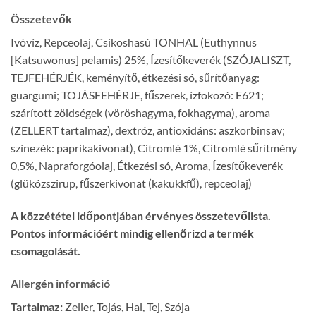
Összetevők
Ivóvíz, Repceolaj, Csíkoshasú TONHAL (Euthynnus
[Katsuwonus] pelamis) 25%, Ízesítőkeverék (SZÓJALISZT,
TEJFEHÉRJÉK, keményítő, étkezési só, sűrítőanyag:
guargumi; TOJÁSFEHÉRJE, fűszerek, ízfokozó: E621;
szárított zöldségek (vöröshagyma, fokhagyma), aroma
(ZELLERT tartalmaz), dextróz, antioxidáns: aszkorbinsav;
színezék: paprikakivonat), Citromlé 1%, Citromlé sűrítmény
0,5%, Napraforgóolaj, Étkezési só, Aroma, Ízesítőkeverék
(glükózszirup, fűszerkivonat (kakukkfű), repceolaj)
A közzététel időpontjában érvényes összetevőlista.
Pontos információért mindig ellenőrizd a termék
csomagolását.
Allergén információ
Tartalmaz:
Zeller, Tojás, Hal, Tej, Szója