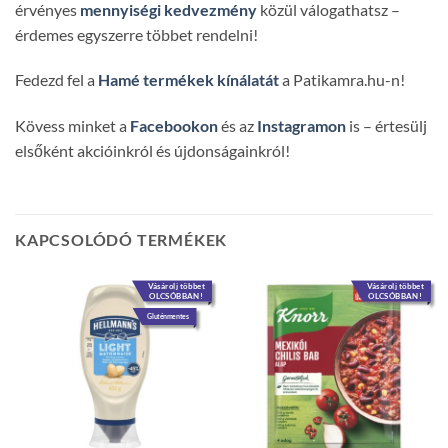
érvényes
mennyiségi kedvezmény
közül válogathatsz –
érdemes egyszerre többet rendelni!
Fedezd fel a
Hamé termékek kínálatát
a Patikamra.hu-n!
Kövess minket a
Facebookon
és az
Instagramon
is – értesülj
elsőként akcióinkról és újdonságainkról!
KAPCSOLÓDÓ TERMÉKEK
Vásárolj többet
Vásárolj többet
OLCSÓBBAN!
OLCSÓBBAN!
Gluténmentes