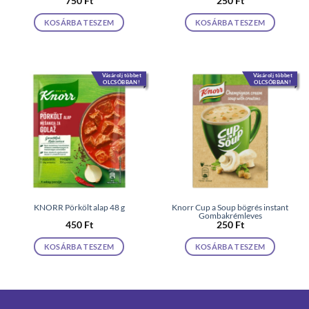
750
Ft
250
Ft
KOSÁRBA TESZEM
KOSÁRBA TESZEM
Vásárolj többet
Vásárolj többet
OLCSÓBBAN!
OLCSÓBBAN!
KNORR Pörkölt alap 48 g
Knorr Cup a Soup bögrés instant
Gombakrémleves
450
Ft
250
Ft
KOSÁRBA TESZEM
KOSÁRBA TESZEM