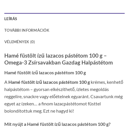
LEÍRÁS
TOVÁBBI INFORMÁCIÓK
VÉLEMÉNYEK (0)
Hamé füstölt ízű lazacos pástétom 100 g –
Omega-3 Zsírsavakban Gazdag Halpástétom
Hamé füstölt ízű lazacos pástétom 100 g
A
Hamé füstölt ízű lazacos pástétom 100 g
krémes, kenhető
halpástétom – gyorsan elkészíthető, ízletes megoldás
reggelire, snackre vagy előételnek egyaránt. Csavartunk még
egyet az ízeken… a finom lazacpástétomot füsttel
bolondítottuk meg. Ezt ne hagyd ki!
Mit nyújt a Hamé füstölt ízű lazacos pástétom 100 g?