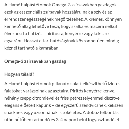
A Hamé halpástétomok Omega-3 zsírsavakban gazdagok –
ezek az esszenciális zsírsavak hozzájárulnak a szív és az
érrendszer egészségének megőrzéséhez. A krémes, könnyen
kenhető állag lehetővé teszi, hogy szálka és macera nélkül
élvezhesd a hal ízét – pirítósra, kenyérre vagy kekszre
egyaránt. Hosszú eltarthatóságának köszönhetően mindig
kéznél tartható a kamrában.
Omega-3 zsírsavakban gazdag
Hogyan tálald?
A Hamé halpástétomok pillanatok alatt elkészíthető ízletes
falatokat varázsolnak az asztalra. Pirítós kenyérre kenve,
néhány csepp citromlével és friss petrezselyemmel díszítve
elegáns előételt kapunk – de egyszerű szendvicsnek, kekszen
snacknek vagy uzsonnának is tökéletes. A doboz felbontás
után hűtőben tartandó és 3-4 napon belül fogyasztandó el.