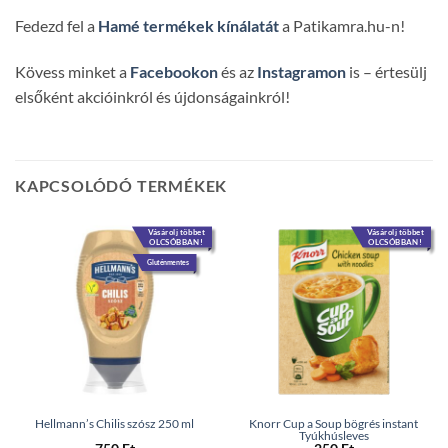
Fedezd fel a
Hamé termékek kínálatát
a Patikamra.hu-n!
Kövess minket a
Facebookon
és az
Instagramon
is – értesülj
elsőként akcióinkról és újdonságainkról!
KAPCSOLÓDÓ TERMÉKEK
Vásárolj többet
Vásárolj többet
OLCSÓBBAN!
OLCSÓBBAN!
Gluténmentes
Hellmann’s Chilis szósz 250 ml
Knorr Cup a Soup bögrés instant
Tyúkhúsleves