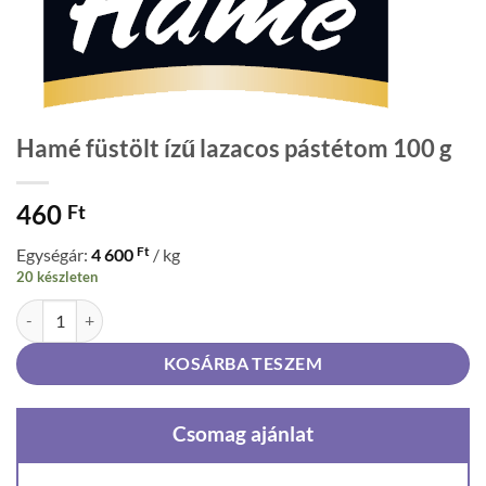
Hamé füstölt ízű lazacos pástétom 100 g
460
Ft
Ft
Egységár:
4 600
/ kg
20 készleten
Hamé füstölt ízű lazacos pástétom 100 g mennyiség
KOSÁRBA TESZEM
Csomag ajánlat