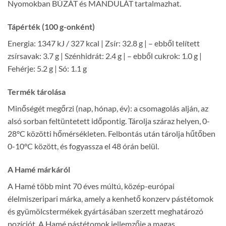
Nyomokban BÚZÁT és MANDULÁT tartalmazhat.
Tápérték (100 g-onként)
Energia: 1347 kJ / 327 kcal | Zsír: 32.8 g | – ebből telített
zsírsavak: 3.7 g | Szénhidrát: 2.4 g | – ebből cukrok: 1.0 g |
Fehérje: 5.2 g | Só: 1.1 g
Termék tárolása
Minőségét megőrzi (nap, hónap, év): a csomagolás alján, az
alsó sorban feltüntetett időpontig. Tárolja száraz helyen, 0-
28°C közötti hőmérsékleten. Felbontás után tárolja hűtőben
0-10°C között, és fogyassza el 48 órán belül.
A Hamé márkáról
A Hamé több mint 70 éves múltú, közép-európai
élelmiszeripari márka, amely a kenhető konzerv pástétomok
és gyümölcstermékek gyártásában szerzett meghatározó
pozíciót. A Hamé pástétomok jellemzője a magas