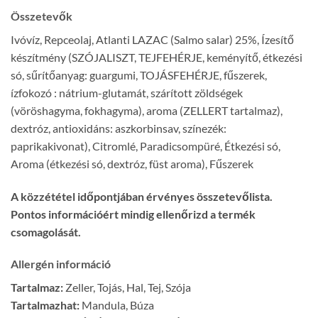
Összetevők
Ivóvíz, Repceolaj, Atlanti LAZAC (Salmo salar) 25%, Ízesítő
készítmény (SZÓJALISZT, TEJFEHÉRJE, keményítő, étkezési
só, sűrítőanyag: guargumi, TOJÁSFEHÉRJE, fűszerek,
ízfokozó : nátrium-glutamát, szárított zöldségek
(vöröshagyma, fokhagyma), aroma (ZELLERT tartalmaz),
dextróz, antioxidáns: aszkorbinsav, színezék:
paprikakivonat), Citromlé, Paradicsompüré, Étkezési só,
Aroma (étkezési só, dextróz, füst aroma), Fűszerek
A közzététel időpontjában érvényes összetevőlista.
Pontos információért mindig ellenőrizd a termék
csomagolását.
Allergén információ
Tartalmaz:
Zeller, Tojás, Hal, Tej, Szója
Tartalmazhat:
Mandula, Búza