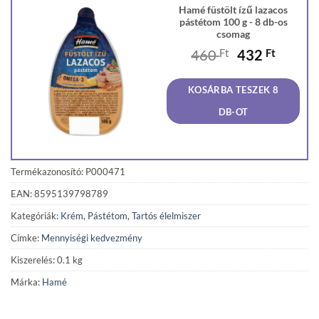
Hamé füstölt ízű lazacos
pástétom 100 g - 8 db-os
csomag
Original
Curren
460
Ft
432
Ft
price
price
was:
is:
KOSÁRBA TESZEK 8
460 Ft.
432 Ft
DB-OT
Termékazonosító: P000471
EAN: 8595139798789
Kategóriák:
Krém, Pástétom
,
Tartós élelmiszer
Címke:
Mennyiségi kedvezmény
Kiszerelés: 0.1 kg
Márka:
Hamé