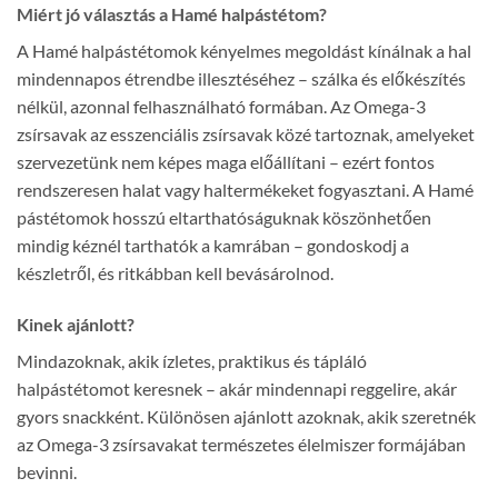
Miért jó választás a Hamé halpástétom?
A Hamé halpástétomok kényelmes megoldást kínálnak a hal
mindennapos étrendbe illesztéséhez – szálka és előkészítés
nélkül, azonnal felhasználható formában. Az Omega-3
zsírsavak az esszenciális zsírsavak közé tartoznak, amelyeket
szervezetünk nem képes maga előállítani – ezért fontos
rendszeresen halat vagy haltermékeket fogyasztani. A Hamé
pástétomok hosszú eltarthatóságuknak köszönhetően
mindig kéznél tarthatók a kamrában – gondoskodj a
készletről, és ritkábban kell bevásárolnod.
Kinek ajánlott?
Mindazoknak, akik ízletes, praktikus és tápláló
halpástétomot keresnek – akár mindennapi reggelire, akár
gyors snackként. Különösen ajánlott azoknak, akik szeretnék
az Omega-3 zsírsavakat természetes élelmiszer formájában
bevinni.