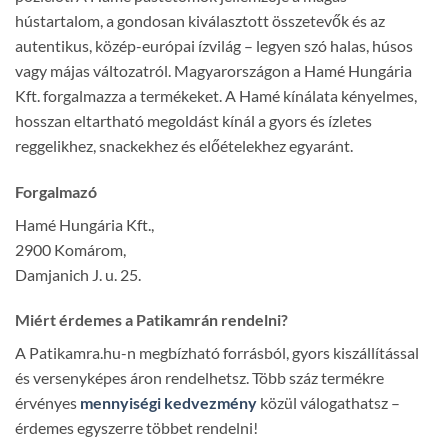
hústartalom, a gondosan kiválasztott összetevők és az
autentikus, közép-európai ízvilág – legyen szó halas, húsos
vagy májas változatról. Magyarországon a Hamé Hungária
Kft. forgalmazza a termékeket. A Hamé kínálata kényelmes,
hosszan eltartható megoldást kínál a gyors és ízletes
reggelikhez, snackekhez és előételekhez egyaránt.
Forgalmazó
Hamé Hungária Kft.,
2900 Komárom,
Damjanich J. u. 25.
Miért érdemes a Patikamrán rendelni?
A Patikamra.hu-n megbízható forrásból, gyors kiszállítással
és versenyképes áron rendelhetsz. Több száz termékre
érvényes
mennyiségi kedvezmény
közül válogathatsz –
érdemes egyszerre többet rendelni!