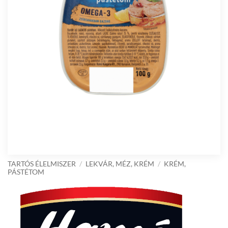
TARTÓS ÉLELMISZER
/
LEKVÁR, MÉZ, KRÉM
/
KRÉM,
PÁSTÉTOM