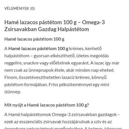
VÉLEMÉNYEK (0)
Hamé lazacos pástétom 100 g – Omega-3
Zsírsavakban Gazdag Halpástétom
Hamé lazacos pástétom 100 g
A
Hamé lazacos pástétom 100 g
krémes, kenhető
halpástétom – gyorsan elkészíthető, ízletes megoldás
reggelire, snackre vagy előételnek egyaránt. A lazac így már
nem csak az ünnepnapok étele, akár minden nap eheted.
Finom, összetéveszthetetlen lazacíz krémes, könnyű
pástétom formájában. Friss péksüteménnyel egy mini
ízünnep.
Mit nyújt a Hamé lazacos pástétom 100 g?
A Hamé halpástétomok Omega-3 zsírsavakban gazdagok –
ezek az esszenciális zsírsavak hozzájárulnak a szív és az
érrendszer egészségének megőrzéséhez. A krémes, könnyen