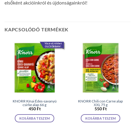
elsőként akcióinkról és újdonságainkról!
KAPCSOLÓDÓ TERMÉKEK
Vásárolj többet
OLCSÓBBAN!
KNORR Kínai Édes-savanyú
KNORR Chili con Carne alap
csirke alap 66 g
XXL 75 g
450
Ft
550
Ft
KOSÁRBA TESZEM
KOSÁRBA TESZEM