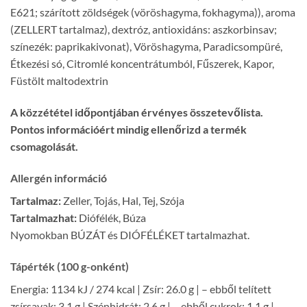
E621; szárított zöldségek (vöröshagyma, fokhagyma)), aroma
(ZELLERT tartalmaz), dextróz, antioxidáns: aszkorbinsav;
színezék: paprikakivonat), Vöröshagyma, Paradicsompüré,
Étkezési só, Citromlé koncentrátumból, Fűszerek, Kapor,
Füstölt maltodextrin
A közzététel időpontjában érvényes összetevőlista.
Pontos információért mindig ellenőrizd a termék
csomagolását.
Allergén információ
Tartalmaz:
Zeller, Tojás, Hal, Tej, Szója
Tartalmazhat:
Diófélék, Búza
Nyomokban BÚZÁT és DIÓFÉLÉKET tartalmazhat.
Tápérték (100 g-onként)
Energia: 1134 kJ / 274 kcal | Zsír: 26.0 g | – ebből telített
zsírsavak: 3.1 g | Szénhidrát: 2.6 g | – ebből cukrok: 1.1 g |