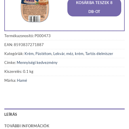
KOSÁRBA TESZEK 8
460 Ft.
432 Ft
DB-OT
Termékazonosító: P000473
EAN: 8593837271887
Kategóriák:
Krém, Pástétom
,
Lekvár, méz, krém
,
Tartós élelmiszer
Címke:
Mennyiségi kedvezmény
Kiszerelés: 0.1 kg
Márka:
Hamé
LEÍRÁS
TOVÁBBI INFORMÁCIÓK