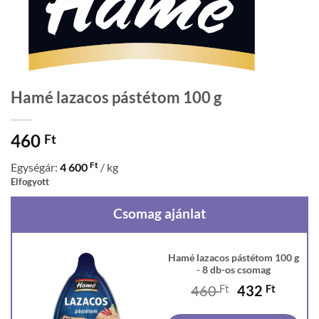
Hamé lazacos pástétom 100 g
460
Ft
Ft
Egységár:
4 600
/ kg
Elfogyott
Csomag ajánlat
Hamé lazacos pástétom 100 g
- 8 db-os csomag
Original
Curren
460
Ft
432
Ft
price
price
was:
is: