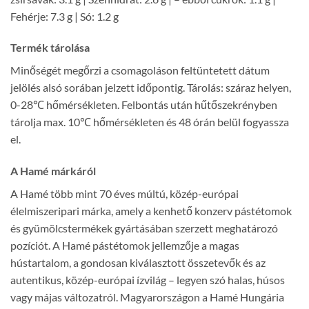
Fehérje: 7.3 g | Só: 1.2 g
Termék tárolása
Minőségét megőrzi a csomagoláson feltüntetett dátum
jelölés alsó sorában jelzett időpontig. Tárolás: száraz helyen,
0-28℃ hőmérsékleten. Felbontás után hűtőszekrényben
tárolja max. 10℃ hőmérsékleten és 48 órán belül fogyassza
el.
A Hamé márkáról
A Hamé több mint 70 éves múltú, közép-európai
élelmiszeripari márka, amely a kenhető konzerv pástétomok
és gyümölcstermékek gyártásában szerzett meghatározó
pozíciót. A Hamé pástétomok jellemzője a magas
hústartalom, a gondosan kiválasztott összetevők és az
autentikus, közép-európai ízvilág – legyen szó halas, húsos
vagy májas változatról. Magyarországon a Hamé Hungária