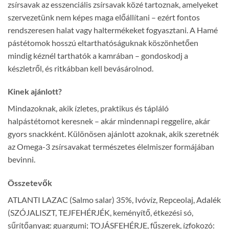
zsírsavak az esszenciális zsírsavak közé tartoznak, amelyeket
szervezetünk nem képes maga előállítani – ezért fontos
rendszeresen halat vagy haltermékeket fogyasztani. A Hamé
pástétomok hosszú eltarthatóságuknak köszönhetően
mindig kéznél tarthatók a kamrában – gondoskodj a
készletről, és ritkábban kell bevásárolnod.
Kinek ajánlott?
Mindazoknak, akik ízletes, praktikus és tápláló
halpástétomot keresnek – akár mindennapi reggelire, akár
gyors snackként. Különösen ajánlott azoknak, akik szeretnék
az Omega-3 zsírsavakat természetes élelmiszer formájában
bevinni.
Összetevők
ATLANTI LAZAC (Salmo salar) 35%, Ivóvíz, Repceolaj, Adalék
(SZÓJALISZT, TEJFEHÉRJÉK, keményítő, étkezési só,
sűrítőanyag: guargumi; TOJÁSFEHÉRJE, fűszerek, ízfokozó: