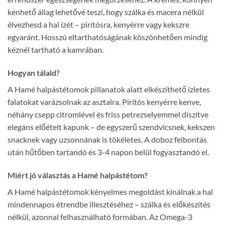
kenhető állag lehetővé teszi, hogy szálka és macera nélkül
élvezhesd a hal ízét – pirítósra, kenyérre vagy kekszre
egyaránt. Hosszú eltarthatóságának köszönhetően mindig
kéznél tartható a kamrában.
Hogyan tálald?
A Hamé halpástétomok pillanatok alatt elkészíthető ízletes
falatokat varázsolnak az asztalra. Pirítós kenyérre kenve,
néhány csepp citromlével és friss petrezselyemmel díszítve
elegáns előételt kapunk – de egyszerű szendvicsnek, kekszen
snacknek vagy uzsonnának is tökéletes. A doboz felbontás
után hűtőben tartandó és 3-4 napon belül fogyasztandó el.
Miért jó választás a Hamé halpástétom?
A Hamé halpástétomok kényelmes megoldást kínálnak a hal
mindennapos étrendbe illesztéséhez – szálka és előkészítés
nélkül, azonnal felhasználható formában. Az Omega-3