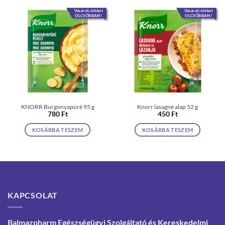
Vásárolj többet
Vásárolj többet
OLCSÓBBAN!
OLCSÓBBAN!
KNORR Burgonyapüré 95 g
Knorr lasagne alap 52 g
780
Ft
450
Ft
KOSÁRBA TESZEM
KOSÁRBA TESZEM
KAPCSOLAT
Balmazpharm Egészségügyi Szolgáltató és Kereskedelmi