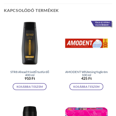
KAPCSOLÓDÓ TERMÉKEK
Vásárolj többet
OLCSÓBBAN!
STR8 Ahead frissítő tusfürdő
AMODENT Whitening fogkrém
400 ml
100 ml
910
Ft
425
Ft
KOSÁRBA TESZEM
KOSÁRBA TESZEM