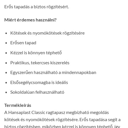
Erős tapadás a biztos rögzítésért.
Miért érdemes használni?
Kötések és nyomókötések rögzítésére
Erősen tapad
Kézzel is könnyen téphető
Praktikus, tekercses kiszerelés
Egyszerűen használható a mindennapokban
Elsősegélycsomagba is ideális
Sokoldalúan felhasználható
Termékleírás
A Hansaplast Classic ragtapasz megbízható megoldás
kötések és nyomókötések rögzítésére. Erős tapadása segít a
biztos rögzítésben, miközben kézzel is könnyen téphető, így