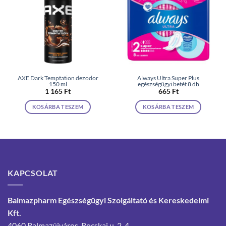
AXE Dark Temptation dezodor
Always Ultra Super Plus
150 ml
egészségügyi betét 8 db
1 165
Ft
665
Ft
KOSÁRBA TESZEM
KOSÁRBA TESZEM
KAPCSOLAT
Balmazpharm Egészségügyi Szolgáltató és Kereskedelmi
Kft.
4060 Balmazújváros, Bocskai u. 2-4.