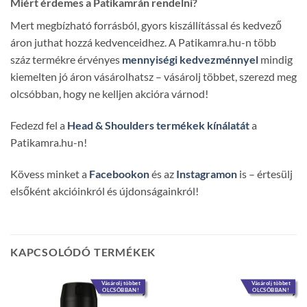
Miért érdemes a Patikamrán rendelni?
Mert megbízható forrásból, gyors kiszállítással és kedvező
áron juthat hozzá kedvenceidhez. A Patikamra.hu-n több
száz termékre érvényes
mennyiségi kedvezménnyel
mindig
kiemelten jó áron vásárolhatsz – vásárolj többet, szerezd meg
olcsóbban, hogy ne kelljen akcióra várnod!
Fedezd fel a
Head & Shoulders termékek kínálatát
a
Patikamra.hu-n!
Kövess minket a
Facebookon
és az
Instagramon
is – értesülj
elsőként akcióinkról és újdonságainkról!
KAPCSOLÓDÓ TERMÉKEK
Vásárolj többet
Vásárolj többet
OLCSÓBBAN!
OLCSÓBBAN!