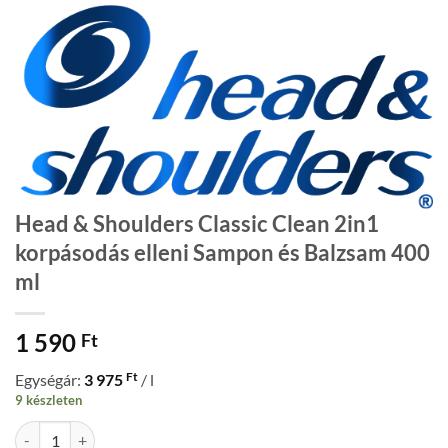
Head & Shoulders Classic Clean 2in1
korpásodás elleni Sampon és Balzsam 400
ml
1 590
Ft
Ft
Egységár:
3 975
/ l
9 készleten
Head & Shoulders Classic Clean 2in1 korpásodás elleni Sampon és B