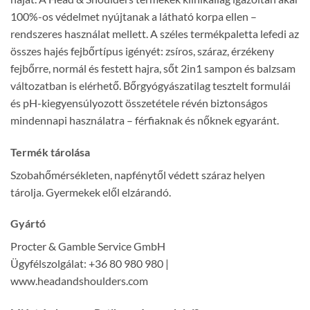
100%-os védelmet nyújtanak a látható korpa ellen –
rendszeres használat mellett. A széles termékpaletta lefedi az
összes hajés fejbőrtípus igényét: zsíros, száraz, érzékeny
fejbőrre, normál és festett hajra, sőt 2in1 sampon és balzsam
változatban is elérhető. Bőrgyógyászatilag tesztelt formulái
és pH-kiegyensúlyozott összetétele révén biztonságos
mindennapi használatra – férfiaknak és nőknek egyaránt.
Termék tárolása
Szobahőmérsékleten, napfénytől védett száraz helyen
tárolja. Gyermekek elől elzárandó.
Gyártó
Procter & Gamble Service GmbH
Ügyfélszolgálat: +36 80 980 980 |
www.headandshoulders.com