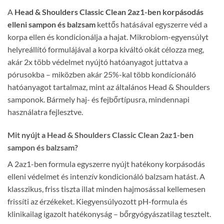
A
Head & Shoulders Classic Clean 2az1-ben korpásodás
elleni sampon és balzsam
kettős hatásával egyszerre véd a
korpa ellen és kondicionálja a hajat. Mikrobiom-egyensúlyt
helyreállító formulájával a korpa kiváltó okát célozza meg,
akár 2x több védelmet nyújtó hatóanyagot juttatva a
pórusokba – miközben akár 25%-kal több kondícionáló
hatóanyagot tartalmaz, mint az általános Head & Shoulders
samponok. Bármely haj- és fejbőrtípusra, mindennapi
használatra fejlesztve.
Mit nyújt a Head & Shoulders Classic Clean 2az1-ben
sampon és balzsam?
A 2az1-ben formula egyszerre nyújt hatékony korpásodás
elleni védelmet és intenzív kondicionáló balzsam hatást. A
klasszikus, friss tiszta illat minden hajmosással kellemesen
frissíti az érzékeket. Kiegyensúlyozott pH-formula és
klinikailag igazolt hatékonyság – bőrgyógyászatilag tesztelt.