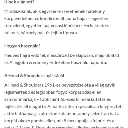
Kinek ajánlott?
Mindazoknak, akik egyszerre szeretnének hatékony
korpavédelmet és kondicionált, puha hajat – egyetlen
termékkel, egyetlen hajmosási lépésben. Férfiaknak és
nőknek, bármely haj- és fejbőrtípusra.
Hogyan használd?
Nedves hajra vidd fel, masszírozd be alaposan, majd öblítsd
le. A legjobb eredmény érdekében használd naponta.
A Head & Shoulders márkáról
A Head & Shoulders 1961-es bevezetése óta a világ egyik
legismertebb és legjobban fogyó korpásodás elleni
samponmárkája – több mint 60 éves klinikai kutatás és
fejlesztés áll mögötte. A márka titka a speciálisan kifejlesztett
aktív hatóanyag, a piroctone olamine, amely célzottan hat a
korpát okozó gomba ellen, miközben ápolja a fejbőrt és a
hajat. A Head & Shoulders termékek klinikailag igazoltan akár