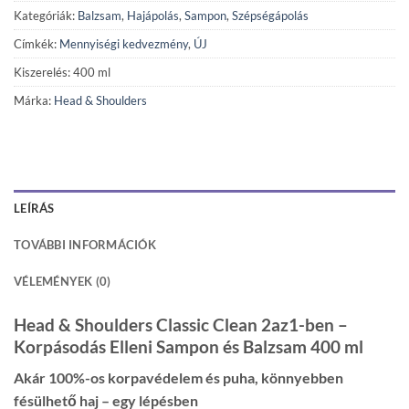
Kategóriák:
Balzsam
,
Hajápolás
,
Sampon
,
Szépségápolás
Címkék:
Mennyiségi kedvezmény
,
ÚJ
Kiszerelés: 400 ml
Márka:
Head & Shoulders
LEÍRÁS
TOVÁBBI INFORMÁCIÓK
VÉLEMÉNYEK (0)
Head & Shoulders Classic Clean 2az1-ben –
Korpásodás Elleni Sampon és Balzsam 400 ml
Akár 100%-os korpavédelem és puha, könnyebben
fésülhető haj – egy lépésben