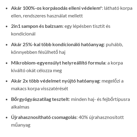
Akár 100%-os korpásodás elleni védelem*
: látható korpa
ellen, rendszeres használat mellett
2in1 sampon és balzsam
: egy lépésben tisztít és
kondicionál
Akár 25%-kal több kondícionáló hatóanyag
: puhább,
könnyebben fésülhető haj
Mikrobiom-egyensúlyt helyreállító formula
: a korpa
kiváltó okát célozza meg
Akár 2x több védelmet nyújtó hatóanyag
: megelőzi a
makacs korpa visszatérését
Bőrgyógyászatilag tesztelt
: minden haj- és fejbőrtípusra
alkalmas
Újrahasznosítható csomagolás
: 40% újrahasznosított
műanyag