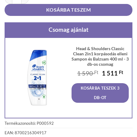
KOSÁRBA TESZEM
Csomag ajánlat
Head & Shoulders Classic
Clean 2in1 korpásodás elleni
Sampon és Balzsam 400 ml - 3
db-os csomag
Original
Curr
1 590
Ft
1 511
Ft
price
price
was:
is:
KOSÁRBA TESZEK 3
1
1
590 Ft.
511 F
DB-OT
Termékazonosító: P000592
EAN: 8700216304917