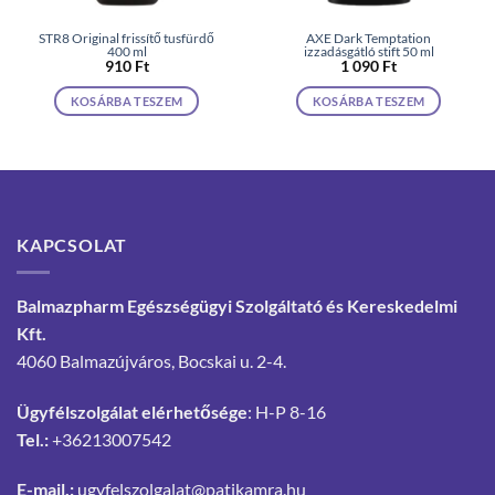
STR8 Original frissítő tusfürdő
AXE Dark Temptation
400 ml
izzadásgátló stift 50 ml
910
Ft
1 090
Ft
KOSÁRBA TESZEM
KOSÁRBA TESZEM
KAPCSOLAT
Balmazpharm Egészségügyi Szolgáltató és Kereskedelmi
Kft.
4060 Balmazújváros, Bocskai u. 2-4.
Ügyfélszolgálat elérhetősége
: H-P 8-16
Tel.:
+36213007542
E-mail.:
ugyfelszolgalat@patikamra.hu