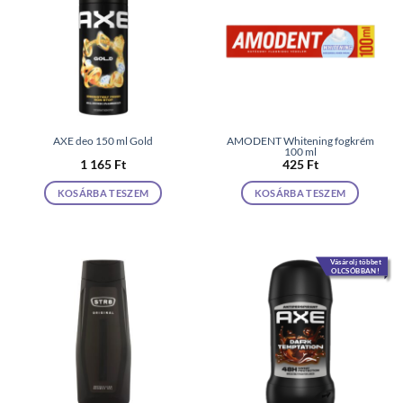
AXE deo 150 ml Gold
AMODENT Whitening fogkrém
100 ml
1 165
Ft
425
Ft
KOSÁRBA TESZEM
KOSÁRBA TESZEM
Vásárolj többet
OLCSÓBBAN!