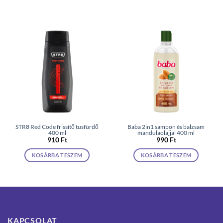
STR8 Red Code frissítő tusfürdő
Baba 2in1 sampon és balzsam
400 ml
mandulaolajjal 400 ml
910
Ft
990
Ft
KOSÁRBA TESZEM
KOSÁRBA TESZEM
KAPCSOLAT