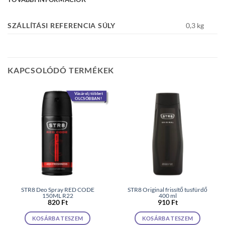
SZÁLLÍTÁSI REFERENCIA SÚLY
0,3 kg
KAPCSOLÓDÓ TERMÉKEK
Vásárolj többet
OLCSÓBBAN!
STR8 Deo Spray RED CODE
STR8 Original frissítő tusfürdő
150ML R22
400 ml
820
Ft
910
Ft
KOSÁRBA TESZEM
KOSÁRBA TESZEM