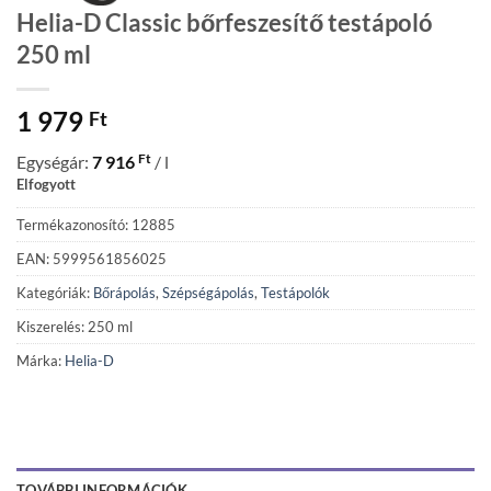
Helia-D Classic bőrfeszesítő testápoló
250 ml
1 979
Ft
Ft
Egységár:
7 916
/ l
Elfogyott
Termékazonosító: 12885
EAN: 5999561856025
Kategóriák:
Bőrápolás
,
Szépségápolás
,
Testápolók
Kiszerelés: 250 ml
Márka:
Helia-D
TOVÁBBI INFORMÁCIÓK