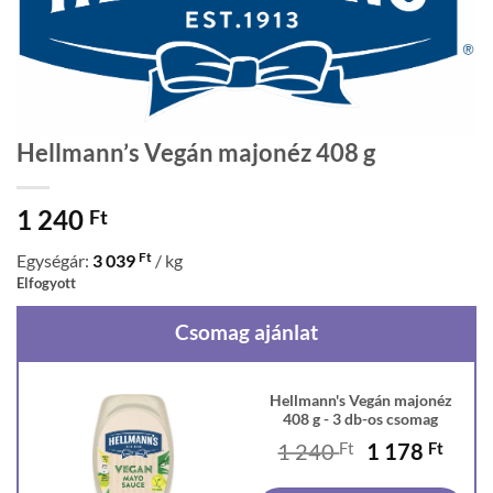
Hellmann’s Vegán majonéz 408 g
1 240
Ft
Ft
Egységár:
3 039
/ kg
Elfogyott
Csomag ajánlat
Hellmann's Vegán majonéz
408 g - 3 db-os csomag
Original
Curr
1 240
Ft
1 178
Ft
price
price