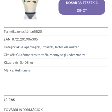
was:
is:
KOSÁRBA TESZEK 3
1
1
240 Ft.
178 F
DB-OT
Termékazonosító: 165820
EAN: 8721201906305
Kategóriák:
Alapanyagok
,
Szószok
,
Tartós élelmiszer
Címkék:
Gluténmentes termék
,
Mennyiségi kedvezmény
Kiszerelés: 0.408 kg
Márka:
Hellmann's
LEÍRÁS
TOVÁBBI INFORMÁCIÓK