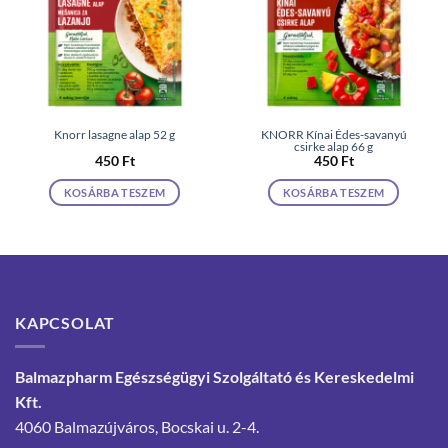
Knorr lasagne alap 52 g
KNORR Kínai Édes-savanyú
csirke alap 66 g
450
Ft
450
Ft
KOSÁRBA TESZEM
KOSÁRBA TESZEM
KAPCSOLAT
Balmazpharm Egészségügyi Szolgáltató és Kereskedelmi
Kft.
4060 Balmazújváros, Bocskai u. 2-4.