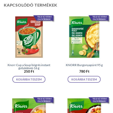
KAPCSOLÓDÓ TERMÉKEK
Vásárolj többet
Vásárolj többet
OLCSÓBBAN!
OLCSÓBBAN!
Knorr Cup a Soup bögrés instant
KNORR Burgonyapüré 95 g
gulyásleves 16 g
250
Ft
780
Ft
KOSÁRBA TESZEM
KOSÁRBA TESZEM
Vásárolj többet
Vásárolj többet
OLCSÓBBAN!
OLCSÓBBAN!