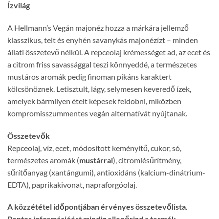
Ízvilág
A Hellmann’s Vegán majonéz hozza a márkára jellemző
klasszikus, telt és enyhén savanykás majonézízt – minden
állati összetevő nélkül. A repceolaj krémességet ad, az ecet és
a citrom friss savassággal teszi könnyeddé, a természetes
mustáros aromák pedig finoman pikáns karaktert
kölcsönöznek. Letisztult, lágy, selymesen keveredő ízek,
amelyek bármilyen ételt képesek feldobni, miközben
kompromisszummentes vegán alternatívát nyújtanak.
Összetevők
Repceolaj, víz, ecet, módosított keményítő, cukor, só,
természetes aromák (
mustárral
), citromlésűrítmény,
sűrítőanyag (xantángumi), antioxidáns (kalcium-dinátrium-
EDTA), paprikakivonat, napraforgóolaj.
A közzététel időpontjában érvényes összetevőlista.
Pontos információért mindig ellenőrizd a termék