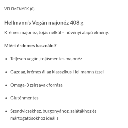
VÉLEMÉNYEK (0)
Hellmann’s Vegán majonéz 408 g
Krémes majonéz, tojás nélkül – növényi alapú élmény.
Miért érdemes használni?
Teljesen vegán, tojásmentes majonéz
Gazdag, krémes állag klasszikus Hellmann’s ízzel
Omega-3 zsírsavak forrása
Gluténmentes
Szendvicsekhez, burgonyához, salátákhoz és
mártogatósokhoz ideális