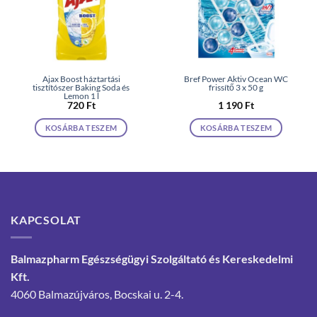
Ajax Boost háztartási
Bref Power Aktiv Ocean WC
tisztítószer Baking Soda és
frissítő 3 x 50 g
Lemon 1 l
720
Ft
1 190
Ft
KOSÁRBA TESZEM
KOSÁRBA TESZEM
KAPCSOLAT
Balmazpharm Egészségügyi Szolgáltató és Kereskedelmi
Kft.
4060 Balmazújváros, Bocskai u. 2-4.