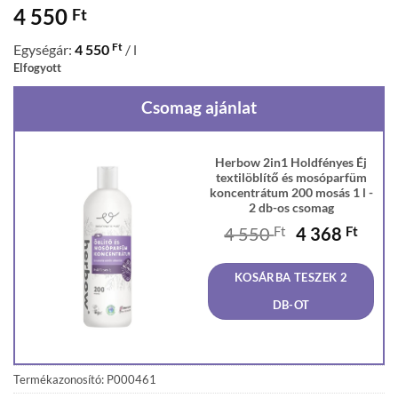
4 550
Ft
Ft
Egységár:
4 550
/ l
Elfogyott
Csomag ajánlat
Herbow 2in1 Holdfényes Éj
textilöblítő és mosóparfüm
koncentrátum 200 mosás 1 l -
2 db-os csomag
Original
Curr
4 550
Ft
4 368
Ft
price
price
was:
is:
KOSÁRBA TESZEK 2
4
4
550 Ft.
368 F
DB-OT
Termékazonosító: P000461