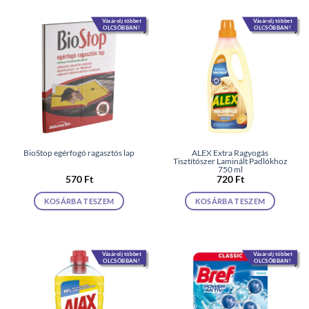
Vásárolj többet
Vásárolj többet
OLCSÓBBAN!
OLCSÓBBAN!
BioStop egérfogó ragasztós lap
ALEX Extra Ragyogás
Tisztítószer Laminált Padlókhoz
750 ml
570
Ft
720
Ft
KOSÁRBA TESZEM
KOSÁRBA TESZEM
Vásárolj többet
Vásárolj többet
OLCSÓBBAN!
OLCSÓBBAN!