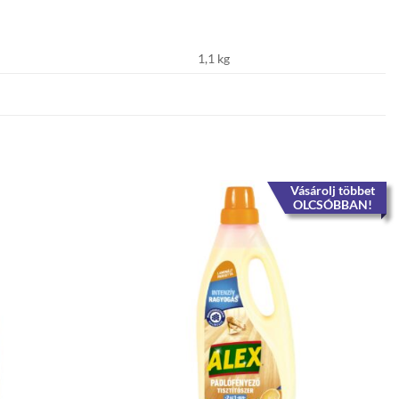
1,1 kg
Vásárolj többet
OLCSÓBBAN!