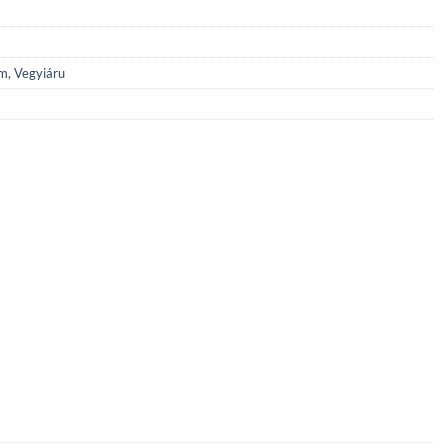
üm
,
Vegyiáru