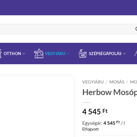
OTTHON
VEGYIÁRU
SZÉPSÉGÁPOLÁS
VEGYIÁRU
/
MOSÁS
/
MO
Herbow Mosópa
4 545
Ft
Ft
Egységár:
4 545
/ l
Elfogyott