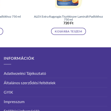
padlókhoz 750 ml
ALEX Extra Ragyogás Tisztítószer Laminált Padlókhoz
750 ml
720
Ft
KOSÁRBA TESZEM
INFORMÁCIÓK
Adatkezelési Tájékoztató
Általános szerződési feltételek
GYIK
Impresszum
Szállítási információk