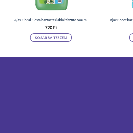
Ajax Floral Fiesta háztartási ablaktisztító 500 ml
Ajax Boost házt
720
Ft
KOSÁRBA TESZEM