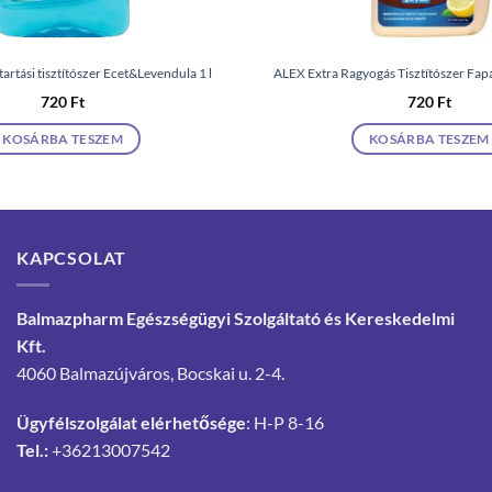
artási tisztítószer Ecet&Levendula 1 l
ALEX Extra Ragyogás Tisztítószer Fa
720
Ft
720
Ft
KOSÁRBA TESZEM
KOSÁRBA TESZEM
KAPCSOLAT
Balmazpharm Egészségügyi Szolgáltató és Kereskedelmi
Kft.
4060 Balmazújváros, Bocskai u. 2-4.
Ügyfélszolgálat elérhetősége
: H-P 8-16
Tel.:
+36213007542