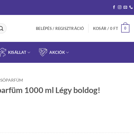
0
BELÉPÉS / REGISZTRÁCIÓ
KOSÁR /
0
FT
KISÁLLAT
AKCIÓK
SÓPARFÜM
rfüm 1000 ml Légy boldog!