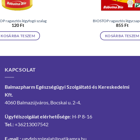
P ragasztós légyfogó szalag
BIOSTOP ragasztós légycsap
120
Ft
855
Ft
KOSÁRBA TESZEM
KOSÁRBA TESZEM
KAPCSOLAT
Balmazpharm Egészségügyi Szolgáltató és Kereskedelmi
Kft.
4060 Balmazújváros, Bocskai u. 2-4.
Ügyfélszolgálat elérhetősége
: H-P 8-16
Tel.:
+36213007542
E-mail.:
ugyfelszolgalat@patikamra.hu