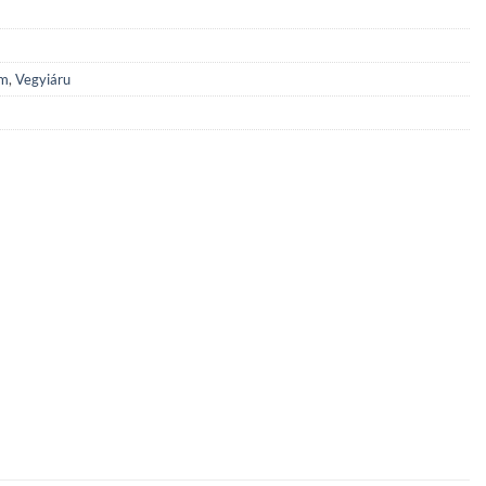
üm
,
Vegyiáru