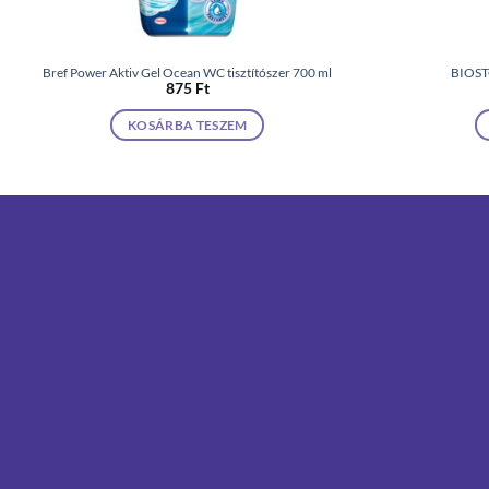
Bref Power Aktiv Gel Ocean WC tisztítószer 700 ml
BIOSTO
875
Ft
KOSÁRBA TESZEM