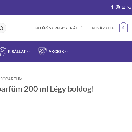
0
BELÉPÉS / REGISZTRÁCIÓ
KOSÁR /
0
FT
KISÁLLAT
AKCIÓK
SÓPARFÜM
rfüm 200 ml Légy boldog!