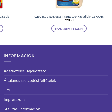
da 2 db
ALEX Extra Ragyogás Tisztítószer Fapadlókhoz 750 ml
720
Ft
KOSÁRBA TESZEM
INFORMÁCIÓK
Adatkezelési Tájékoztató
Általános szerződési feltételek
GYIK
Impresszum
Szállítási információk