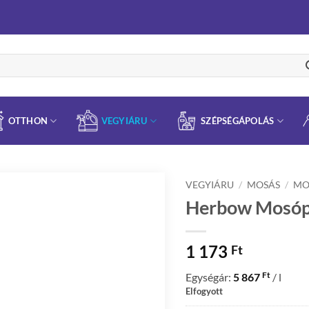
OTTHON
VEGYIÁRU
SZÉPSÉGÁPOLÁS
VEGYIÁRU
/
MOSÁS
/
MO
Herbow Mosópa
1 173
Ft
Ft
Egységár:
5 867
/ l
Elfogyott