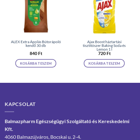
ALEX Extra Ápolás Bútorápoló
Ajax Boost háztartási
kendő 30 db
tisztítószer Baking Soda és
Lemon 1 l
840
Ft
720
Ft
KOSÁRBA TESZEM
KOSÁRBA TESZEM
KAPCSOLAT
Balmazpharm Egészségügyi Szolgáltató és Kereskedelmi
Kft.
4060 Balmazújváros, Bocskai u. 2-4.