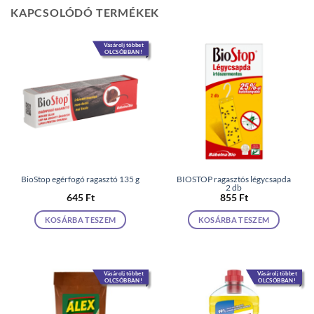
KAPCSOLÓDÓ TERMÉKEK
Vásárolj többet
OLCSÓBBAN!
BioStop egérfogó ragasztó 135 g
BIOSTOP ragasztós légycsapda
2 db
645
Ft
855
Ft
KOSÁRBA TESZEM
KOSÁRBA TESZEM
Vásárolj többet
Vásárolj többet
OLCSÓBBAN!
OLCSÓBBAN!