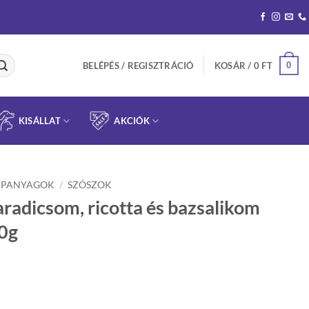
0
BELÉPÉS / REGISZTRÁCIÓ
KOSÁR /
0
FT
KISÁLLAT
AKCIÓK
APANYAGOK
/
SZÓSZOK
aradicsom, ricotta és bazsalikom
00g