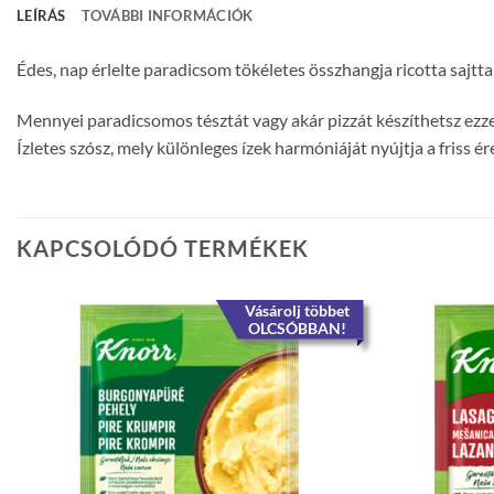
LEÍRÁS
TOVÁBBI INFORMÁCIÓK
Édes, nap érlelte paradicsom tökéletes összhangja ricotta sajttal
Mennyei paradicsomos tésztát vagy akár pizzát készíthetsz ezzel 
Ízletes szósz, mely különleges ízek harmóniáját nyújtja a friss ér
KAPCSOLÓDÓ TERMÉKEK
Vásárolj többet
OLCSÓBBAN!