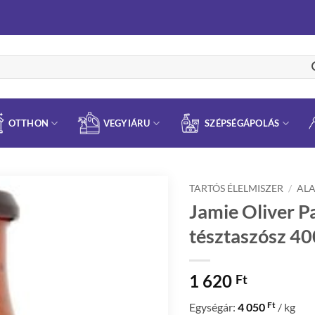
OTTHON
VEGYIÁRU
SZÉPSÉGÁPOLÁS
TARTÓS ÉLELMISZER
/
AL
Jamie Oliver P
tésztaszósz 4
1 620
Ft
Ft
Egységár:
4 050
/ kg