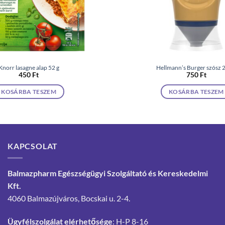
Knorr lasagne alap 52 g
Hellmann’s Burger szósz 
450
Ft
750
Ft
KOSÁRBA TESZEM
KOSÁRBA TESZEM
KAPCSOLAT
Balmazpharm Egészségügyi Szolgáltató és Kereskedelmi
Kft.
4060 Balmazújváros, Bocskai u. 2-4.
Ügyfélszolgálat elérhetősége
: H-P 8-16