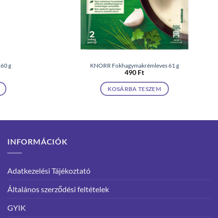
260 g
KNORR Fokhagymakrémleves 61 g
490
Ft
KOSÁRBA TESZEM
INFORMÁCIÓK
Adatkezelési Tájékoztató
Általános szerződési feltételek
GYIK