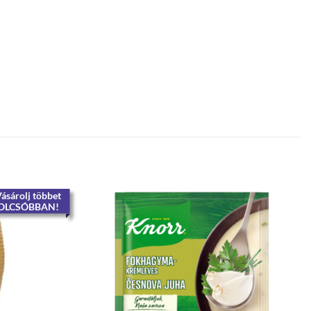
ásárolj többet
OLCSÓBBAN!