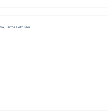
zok
,
Tartós élelmiszer