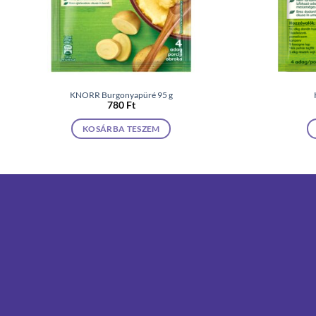
KNORR Burgonyapüré 95 g
780
Ft
KOSÁRBA TESZEM