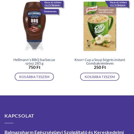
Vásárolj többet
Vásárolj többet
OLCSÓBBAN!
OLCSÓBBAN!
Gluténmentes
Hellmann’s BBQ barbecue
Knorr Cup a Soup bögrés instant
szósz 285 g
Gombakrémleves
750
Ft
250
Ft
KOSÁRBA TESZEM
KOSÁRBA TESZEM
KAPCSOLAT
Balmazpharm Egészségügyi Szolgáltató és Kereskedelmi