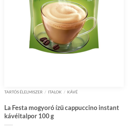
TARTÓS ÉLELMISZER
/
ITALOK
/
KÁVÉ
La Festa mogyoró ízű cappuccino instant
kávéitalpor 100 g