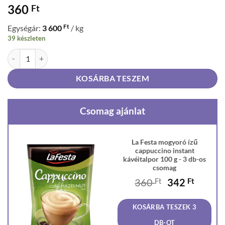
360
Ft
Ft
Egységár:
3 600
/ kg
39 készleten
La Festa mogyoró ízű cappuccino instant kávéitalpor 100 g mennyiség
KOSÁRBA TESZEM
Csomag ajánlat
La Festa mogyoró ízű
cappuccino instant
kávéitalpor 100 g - 3 db-os
csomag
Original
Curren
360
Ft
342
Ft
price
price
was:
is:
KOSÁRBA TESZEK 3
360 Ft.
342 Ft
DB-OT