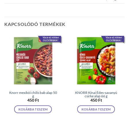
KAPCSOLÓDÓ TERMÉKEK
Vásárolj többet
Vásárolj többet
OLCSÓBBAN!
OLCSÓBBAN!
Knorr mexikói chilis bab alap 50
KNORR Kínai Édes-savanyú
g
csirke alap 66 g
450
Ft
450
Ft
KOSÁRBA TESZEM
KOSÁRBA TESZEM