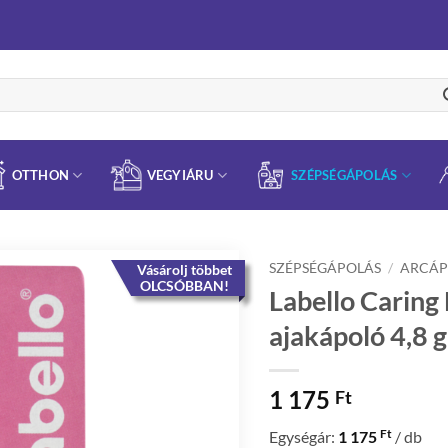
OTTHON
VEGYIÁRU
SZÉPSÉGÁPOLÁS
SZÉPSÉGÁPOLÁS
/
ARCÁP
Vásárolj többet
OLCSÓBBAN!
Labello Caring
ajakápoló 4,8 g
1 175
Ft
Ft
Egységár:
1 175
/ db