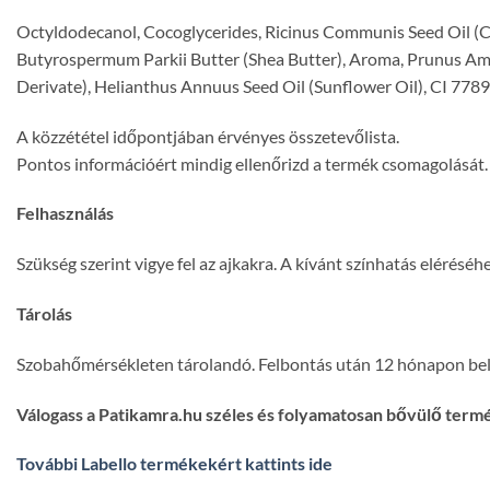
Octyldodecanol, Cocoglycerides, Ricinus Communis Seed Oil (C
Butyrospermum Parkii Butter (Shea Butter), Aroma, Prunus Amyg
Derivate), Helianthus Annuus Seed Oil (Sunflower Oil), CI 778
A közzététel időpontjában érvényes összetevőlista.
Pontos információért mindig ellenőrizd a termék csomagolását.
Felhasználás
Szükség szerint vigye fel az ajkakra. A kívánt színhatás elérésé
Tárolás
Szobahőmérsékleten tárolandó. Felbontás után 12 hónapon bel
Válogass a Patikamra.hu széles és folyamatosan bővülő term
További Labello termékekért kattints ide