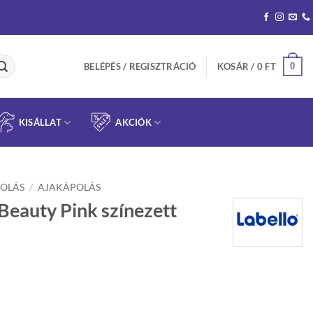
0
BELÉPÉS / REGISZTRÁCIÓ
KOSÁR /
0
FT
KISÁLLAT
AKCIÓK
OLÁS
/
AJAKÁPOLÁS
 Beauty Pink színezett