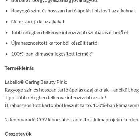
Ragyogó színt és hosszan tartó ápolást biztosít az ajkaknak
Nem szárítja ki az ajkakat
Több rétegben felkenve intenzívebb színhatás érhető el
Újrahasznosított kartonból készült tartó
100%-ban klímasemlegesített termék*
Termékleírás
Labello® Caring Beauty Pink:
Ragyogó szín és hosszan tartó ápolás az ajkaknak – anélkül, hog
Tipp: több rétegben felkenve intenzívebb a szín!
Újrahasznosított kartonból készült tartó. 100%-ban klímasemle
*a fennmaradó CO2 kibocsátás tanúsított klímaprojekteken ker
Összetevők