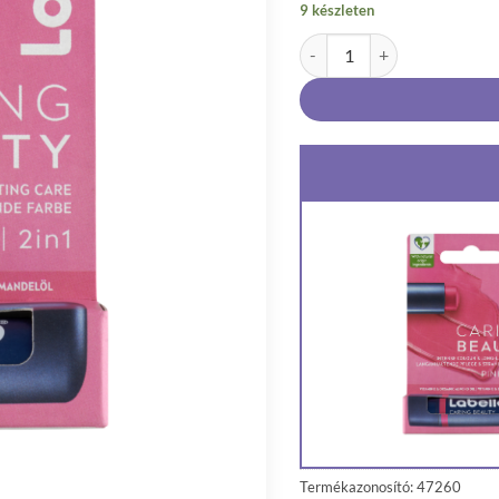
9 készleten
Labello Caring Beauty Pink s
Termékazonosító: 47260