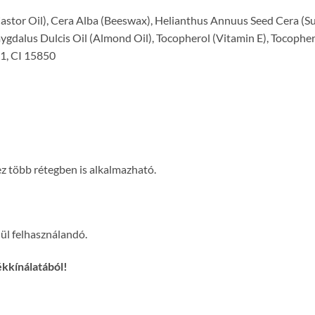
astor Oil), Cera Alba (Beeswax), Helianthus Annuus Seed Cera (S
dalus Dulcis Oil (Almond Oil), Tocopherol (Vitamin E), Tocophery
91, CI 15850
hez több rétegben is alkalmazható.
ül felhasználandó.
ékkínálatából!