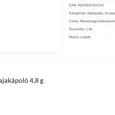
EAN: 9005800366241
Kategóriák:
Ajakápolás
,
Arcápo
Címke:
Mennyiségi kedvezmén
Kiszerelés: 1 db
Márka:
Labello
ajakápoló 4,8 g