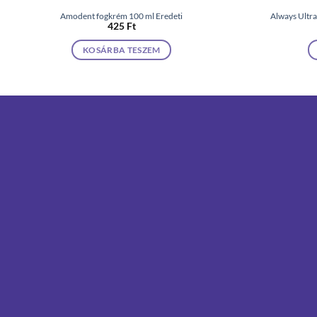
Amodent fogkrém 100 ml Eredeti
Always Ultra
425
Ft
KOSÁRBA TESZEM