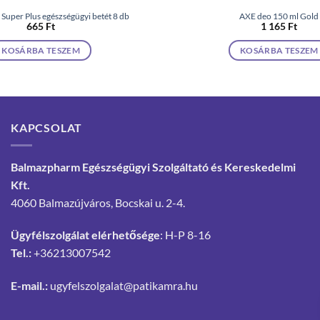
 Super Plus egészségügyi betét 8 db
AXE deo 150 ml Gold
665
Ft
1 165
Ft
KOSÁRBA TESZEM
KOSÁRBA TESZEM
KAPCSOLAT
Balmazpharm Egészségügyi Szolgáltató és Kereskedelmi
Kft.
4060 Balmazújváros, Bocskai u. 2-4.
Ügyfélszolgálat elérhetősége
: H-P 8-16
Tel.:
+36213007542
E-mail.:
ugyfelszolgalat@patikamra.hu