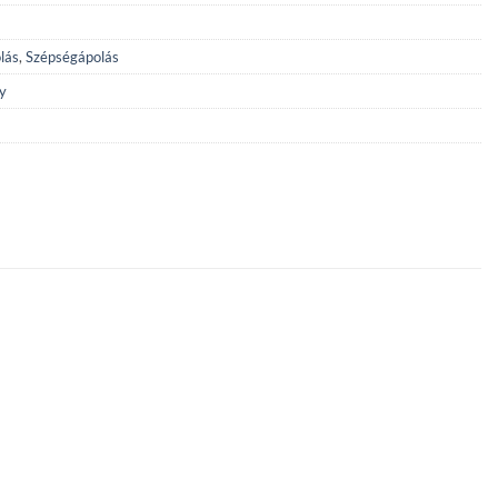
lás
,
Szépségápolás
y