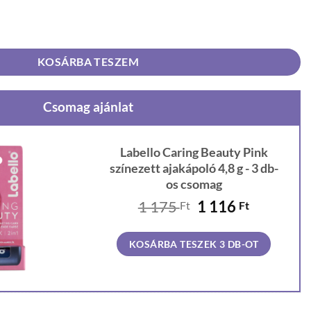
zínezett ajakápoló 4,8 g mennyiség
KOSÁRBA TESZEM
Csomag ajánlat
Labello Caring Beauty Pink
színezett ajakápoló 4,8 g - 3 db-
os csomag
Original
Current
1 175
1 116
Ft
Ft
price
price
was:
is:
KOSÁRBA TESZEK 3 DB-OT
1
1
175 Ft.
116 Ft.