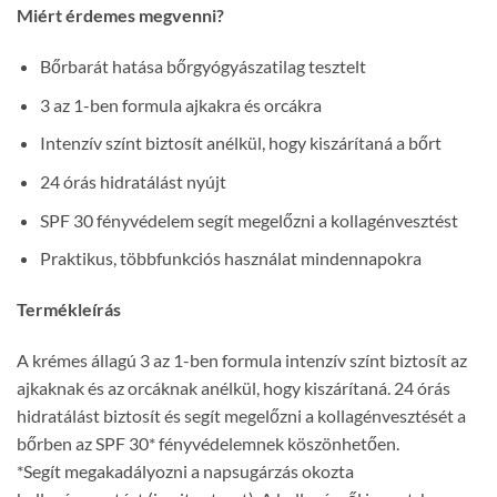
Miért érdemes megvenni?
Bőrbarát hatása bőrgyógyászatilag tesztelt
3 az 1-ben formula ajkakra és orcákra
Intenzív színt biztosít anélkül, hogy kiszárítaná a bőrt
24 órás hidratálást nyújt
SPF 30 fényvédelem segít megelőzni a kollagénvesztést
Praktikus, többfunkciós használat mindennapokra
Termékleírás
A krémes állagú 3 az 1-ben formula intenzív színt biztosít az
ajkaknak és az orcáknak anélkül, hogy kiszárítaná. 24 órás
hidratálást biztosít és segít megelőzni a kollagénvesztését a
bőrben az SPF 30* fényvédelemnek köszönhetően.
*Segít megakadályozni a napsugárzás okozta