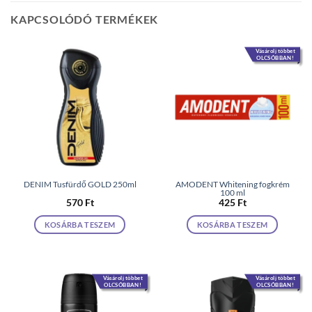
KAPCSOLÓDÓ TERMÉKEK
Vásárolj többet
OLCSÓBBAN!
DENIM Tusfürdő GOLD 250ml
AMODENT Whitening fogkrém
100 ml
570
Ft
425
Ft
KOSÁRBA TESZEM
KOSÁRBA TESZEM
Vásárolj többet
Vásárolj többet
OLCSÓBBAN!
OLCSÓBBAN!