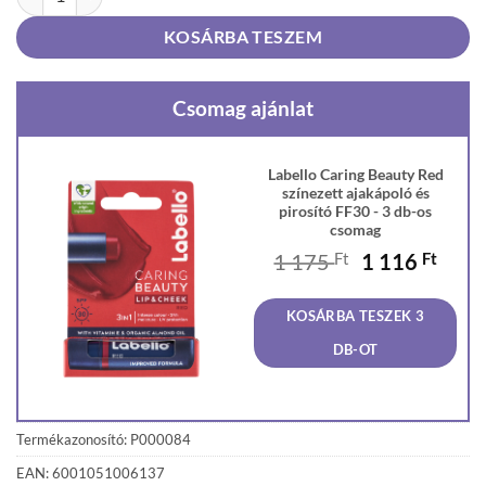
KOSÁRBA TESZEM
Csomag ajánlat
Labello Caring Beauty Red
színezett ajakápoló és
pirosító FF30 - 3 db-os
csomag
Original
Curr
1 175
Ft
1 116
Ft
price
price
was:
is:
KOSÁRBA TESZEK 3
1
1
175 Ft.
116 F
DB-OT
Termékazonosító: P000084
EAN: 6001051006137