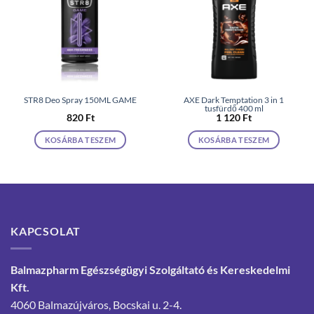
STR8 Deo Spray 150ML GAME
AXE Dark Temptation 3 in 1
tusfürdő 400 ml
820
Ft
1 120
Ft
KOSÁRBA TESZEM
KOSÁRBA TESZEM
KAPCSOLAT
Balmazpharm Egészségügyi Szolgáltató és Kereskedelmi
Kft.
4060 Balmazújváros, Bocskai u. 2-4.