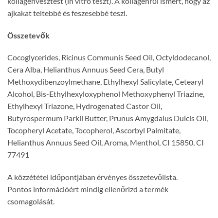
kollagénvesztést (in vitro teszt). A kollagénről ismert, hogy az
ajkakat teltebbé és feszesebbé teszi.
Összetevők
Cocoglycerides, Ricinus Communis Seed Oil, Octyldodecanol,
Cera Alba, Helianthus Annuus Seed Cera, Butyl
Methoxydibenzoylmethane, Ethylhexyl Salicylate, Cetearyl
Alcohol, Bis-Ethylhexyloxyphenol Methoxyphenyl Triazine,
Ethylhexyl Triazone, Hydrogenated Castor Oil,
Butyrospermum Parkii Butter, Prunus Amygdalus Dulcis Oil,
Tocopheryl Acetate, Tocopherol, Ascorbyl Palmitate,
Helianthus Annuus Seed Oil, Aroma, Menthol, CI 15850, CI
77491
A közzététel időpontjában érvényes összetevőlista.
Pontos információért mindig ellenőrizd a termék
csomagolását.