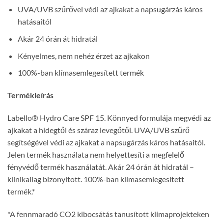
UVA/UVB szűrővel védi az ajkakat a napsugárzás káros
hatásaitól
Akár 24 órán át hidratál
Kényelmes, nem nehéz érzet az ajkakon
100%-ban klímasemlegesített termék
Termékleírás
Labello® Hydro Care SPF 15. Könnyed formulája megvédi az
ajkakat a hidegtől és száraz levegőtől. UVA/UVB szűrő
segítségével védi az ajkakat a napsugárzás káros hatásaitól.
Jelen termék használata nem helyettesíti a megfelelő
fényvédő termék használatát. Akár 24 órán át hidratál –
klinikailag bizonyított. 100%-ban klímasemlegesített
termék.*
*A fennmaradó CO2 kibocsátás tanusított klímaprojekteken