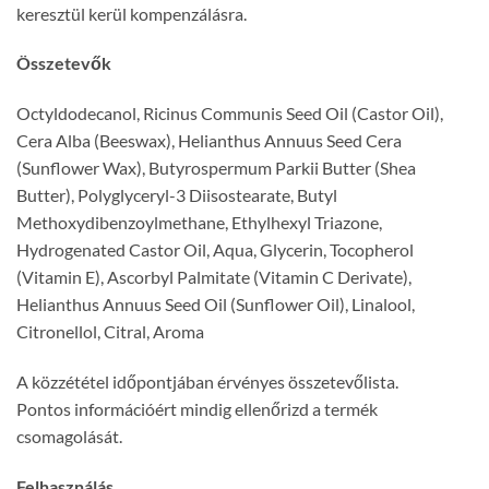
keresztül kerül kompenzálásra.
Összetevők
Octyldodecanol, Ricinus Communis Seed Oil (Castor Oil),
Cera Alba (Beeswax), Helianthus Annuus Seed Cera
(Sunflower Wax), Butyrospermum Parkii Butter (Shea
Butter), Polyglyceryl-3 Diisostearate, Butyl
Methoxydibenzoylmethane, Ethylhexyl Triazone,
Hydrogenated Castor Oil, Aqua, Glycerin, Tocopherol
(Vitamin E), Ascorbyl Palmitate (Vitamin C Derivate),
Helianthus Annuus Seed Oil (Sunflower Oil), Linalool,
Citronellol, Citral, Aroma
A közzététel időpontjában érvényes összetevőlista.
Pontos információért mindig ellenőrizd a termék
csomagolását.
Felhasználás