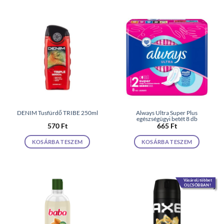
DENIM Tusfürdő TRIBE 250ml
Always Ultra Super Plus
egészségügyi betét 8 db
570
Ft
665
Ft
KOSÁRBA TESZEM
KOSÁRBA TESZEM
Vásárolj többet
OLCSÓBBAN!