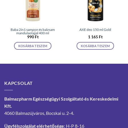
Baba 2in1 sampon és balzsam
AXE deo 150 ml Gold
mandulaolajjal 400 ml
990
Ft
1 165
Ft
KOSÁRBA TESZEM
KOSÁRBA TESZEM
KAPCSOLAT
Balmazpharm Egészségügyi Szolgáltató és Kereskedelmi
Kft.
4060 Balmazújváros, Bocskai u. 2-4.
Ügyfélszolgálat elérhetősége
: H-P 8-16