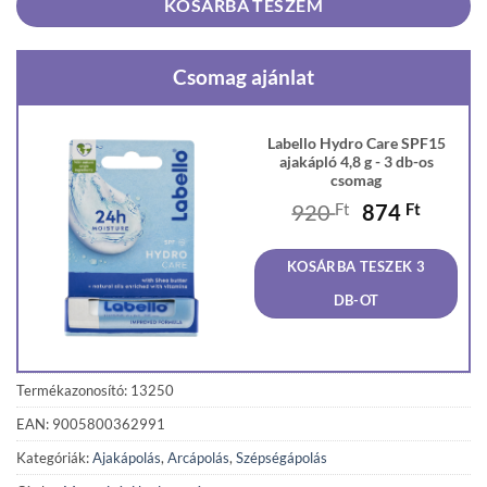
KOSÁRBA TESZEM
Csomag ajánlat
Labello Hydro Care SPF15
ajakápló 4,8 g - 3 db-os
csomag
Original
Curren
920
Ft
874
Ft
price
price
was:
is:
KOSÁRBA TESZEK 3
920 Ft.
874 Ft
DB-OT
Termékazonosító: 13250
EAN: 9005800362991
Kategóriák:
Ajakápolás
,
Arcápolás
,
Szépségápolás