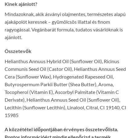
Kinek ajánlott?
Mindazoknak, akik ásványi olajmentes, természetes alapú
ajakápolót keresnek – gyümölcsös illattal és finom
ragyogással. Vegánbarát formula, tudatos vásárlóknak is
ajánlott.
Összetevők
Helianthus Annuus Hybrid Oil (Sunflower Oil), Ricinus
Communis Seed Oil (Castor Oil), Helianthus Annuus Seed
Cera (Sunflower Wax), Hydrogenated Rapeseed Oil,
Butyrospermum Parkii Butter (Shea Butter), Aroma,
Tocopherol (Vitamin E), Ascorbyl Palmitate (Vitamin C
Derivate), Helianthus Annuus Seed Oil (Sunflower Oil),
Lecithin (Sunflower Lecithin), Linalool, Citral, CI 19140, CI
15985
A közzététel időpontjában érvényes összetevőlista.
Pontos információért mindig ellenőrizd a termék