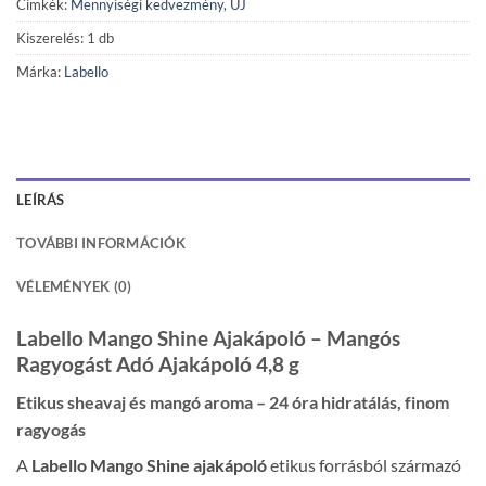
Címkék:
Mennyiségi kedvezmény
,
ÚJ
Kiszerelés: 1 db
Márka:
Labello
LEÍRÁS
TOVÁBBI INFORMÁCIÓK
VÉLEMÉNYEK (0)
Labello Mango Shine Ajakápoló – Mangós
Ragyogást Adó Ajakápoló 4,8 g
Etikus sheavaj és mangó aroma – 24 óra hidratálás, finom
ragyogás
A
Labello Mango Shine ajakápoló
etikus forrásból származó