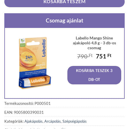
KOSÁRBA TESZEM
Csomag ajánlat
Labello Mango Shine
ajakápoló 4,8 g - 3 db-os
csomag
Original
Curren
790
Ft
751
Ft
price
price
was:
is:
KOSÁRBA TESZEK 3
790 Ft.
751 Ft
DB-OT
Termékazonosító: P000501
EAN: 9005800390031
Kategóriák:
Ajakápolás
,
Arcápolás
,
Szépségápolás