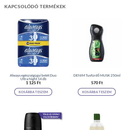
KAPCSOLÓDÓ TERMÉKEK
Always egészségügyi betét Duo
DENIM Tusfürdő MUSK 250ml
Ultra Night 14 db
1 125
Ft
570
Ft
KOSÁRBA TESZEM
KOSÁRBA TESZEM
Vásárolj többet
OLCSÓBBAN!