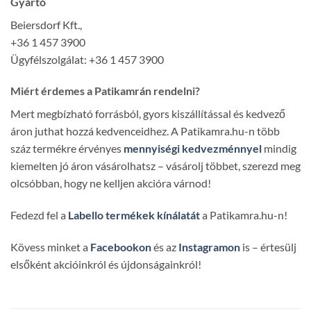
Gyártó
Beiersdorf Kft.,
+36 1 457 3900
Ügyfélszolgálat: +36 1 457 3900
Miért érdemes a Patikamrán rendelni?
Mert megbízható forrásból, gyors kiszállítással és kedvező
áron juthat hozzá kedvenceidhez. A Patikamra.hu-n több
száz termékre érvényes
mennyiségi kedvezménnyel
mindig
kiemelten jó áron vásárolhatsz – vásárolj többet, szerezd meg
olcsóbban, hogy ne kelljen akcióra várnod!
Fedezd fel a
Labello termékek kínálatát
a Patikamra.hu-n!
Kövess minket a
Facebookon
és az
Instagramon
is – értesülj
elsőként akcióinkról és újdonságainkról!