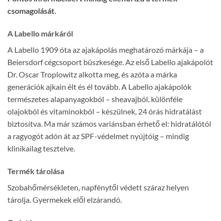
csomagolását.
A Labello márkáról
A Labello 1909 óta az ajakápolás meghatározó márkája – a
Beiersdorf cégcsoport büszkesége. Az első Labello ajakápolót
Dr. Oscar Troplowitz alkotta meg, és azóta a márka
generációk ajkain élt és él tovább. A Labello ajakápolók
természetes alapanyagokból – sheavajból, különféle
olajokból és vitaminokból – készülnek, 24 órás hidratálást
biztosítva. Ma már számos variánsban érhető el: hidratálótól
a ragyogót adón át az SPF-védelmet nyújtóig – mindig
klinikailag tesztelve.
Termék tárolása
Szobahőmérsékleten, napfénytől védett száraz helyen
tárolja. Gyermekek elől elzárandó.