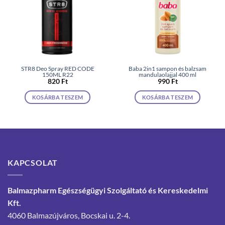
STR8 Deo Spray RED CODE
Baba 2in1 sampon és balzsam
150ML R22
mandulaolajjal 400 ml
820
Ft
990
Ft
KOSÁRBA TESZEM
KOSÁRBA TESZEM
KAPCSOLAT
Balmazpharm Egészségügyi Szolgáltató és Kereskedelmi
Kft.
4060 Balmazújváros, Bocskai u. 2-4.