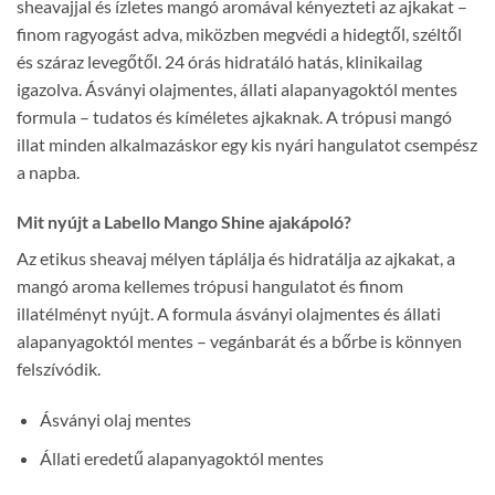
sheavajjal és ízletes mangó aromával kényezteti az ajkakat –
finom ragyogást adva, miközben megvédi a hidegtől, széltől
és száraz levegőtől. 24 órás hidratáló hatás, klinikailag
igazolva. Ásványi olajmentes, állati alapanyagoktól mentes
formula – tudatos és kíméletes ajkaknak. A trópusi mangó
illat minden alkalmazáskor egy kis nyári hangulatot csempész
a napba.
Mit nyújt a Labello Mango Shine ajakápoló?
Az etikus sheavaj mélyen táplálja és hidratálja az ajkakat, a
mangó aroma kellemes trópusi hangulatot és finom
illatélményt nyújt. A formula ásványi olajmentes és állati
alapanyagoktól mentes – vegánbarát és a bőrbe is könnyen
felszívódik.
Ásványi olaj mentes
Állati eredetű alapanyagoktól mentes