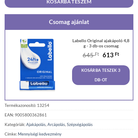
KOSÁRBA TESZEM
Csomag ajánlat
Labello Original ajakápoló 4,8
g - 3 db-os csomag
Original
Curren
645
Ft
613
Ft
price
price
was:
is:
KOSÁRBA TESZEK 3
645 Ft.
613 Ft
DB-OT
Termékazonosító: 13254
EAN: 9005800362861
Kategóriák:
Ajakápolás
,
Arcápolás
,
Szépségápolás
Címke:
Mennyiségi kedvezmény