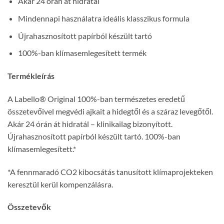
Akár 24 órán át hidratál
Mindennapi használatra ideális klasszikus formula
Újrahasznosított papírból készült tartó
100%-ban klímasemlegesített termék
Termékleírás
A Labello® Original 100%-ban természetes eredetű
összetevőivel megvédi ajkait a hidegtől és a száraz levegőtől.
Akár 24 órán át hidratál – klinikailag bizonyított.
Újrahasznosított papírból készült tartó. 100%-ban
klímasemlegesített.*
*A fennmaradó CO2 kibocsátás tanusított klímaprojekteken
keresztül kerül kompenzálásra.
Összetevők