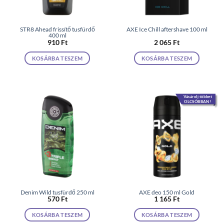
STR8 Ahead frissítő tusfürdő
AXE Ice Chill aftershave 100 ml
400 ml
910
Ft
2 065
Ft
KOSÁRBA TESZEM
KOSÁRBA TESZEM
Vásárolj többet
OLCSÓBBAN!
Denim Wild tusfürdő 250 ml
AXE deo 150 ml Gold
570
Ft
1 165
Ft
KOSÁRBA TESZEM
KOSÁRBA TESZEM