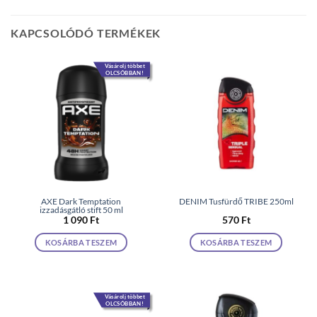
KAPCSOLÓDÓ TERMÉKEK
Vásárolj többet
OLCSÓBBAN!
AXE Dark Temptation
DENIM Tusfürdő TRIBE 250ml
izzadásgátló stift 50 ml
1 090
Ft
570
Ft
KOSÁRBA TESZEM
KOSÁRBA TESZEM
Vásárolj többet
OLCSÓBBAN!