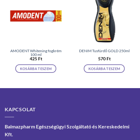
AMODENT Whitening fogkrém
DENIM Tusfürdő GOLD 250ml
100 ml
425
Ft
570
Ft
KOSÁRBA TESZEM
KOSÁRBA TESZEM
KAPCSOLAT
Balmazpharm Egészségügyi Szolgáltató és Kereskedelmi
Kft.