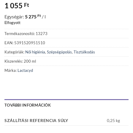
1 055
Ft
Ft
Egységár:
5 275
/ l
Elfogyott
Termékazonosító: 13273
EAN: 5391520951510
Kategóriák:
Női higiénia
,
Szépségápolás
,
Tisztálkodás
Kiszerelés: 200 ml
Márka:
Lactacyd
TOVÁBBI INFORMÁCIÓK
SZÁLLÍTÁSI REFERENCIA SÚLY
0,25 kg