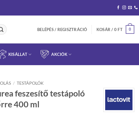
0
BELÉPÉS / REGISZTRÁCIÓ
KOSÁR /
0
FT
KISÁLLAT
AKCIÓK
OLÁS
/
TESTÁPOLÓK
rea feszesítő testápoló
őrre 400 ml