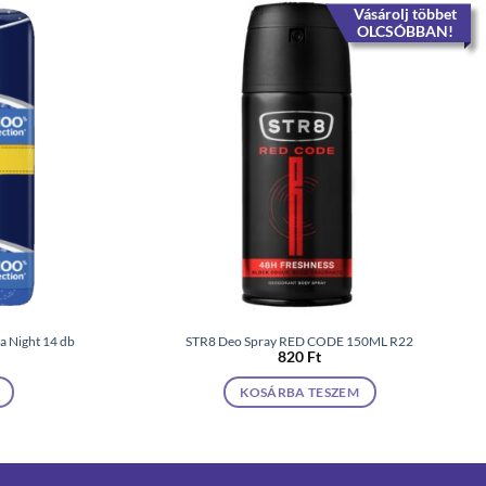
Vásárolj többet
OLCSÓBBAN!
a Night 14 db
STR8 Deo Spray RED CODE 150ML R22
820
Ft
KOSÁRBA TESZEM