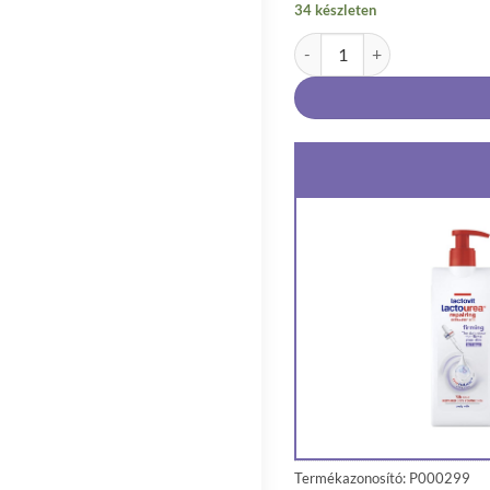
34 készleten
Lactovit Lactourea feszesítő
Termékazonosító: P000299