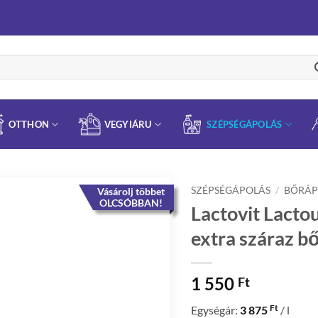
OTTHON
VEGYIÁRU
SZÉPSÉGÁPOLÁS
SZÉPSÉGÁPOLÁS
/
BŐRÁP
Vásárolj többet
OLCSÓBBAN!
Lactovit Lactou
extra száraz b
1 550
Ft
Ft
Egységár:
3 875
/ l