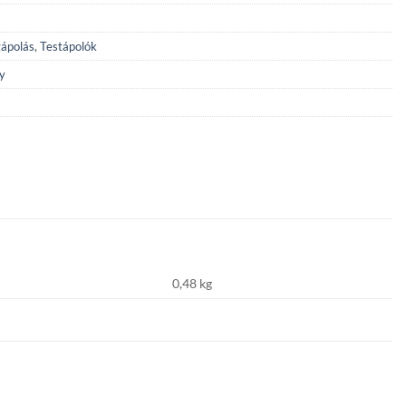
ápolás
,
Testápolók
y
0,48 kg