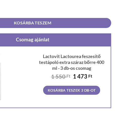
 testápoló extra száraz bőrre 400 ml mennyiség
KOSÁRBA TESZEM
Csomag ajánlat
Lactovit Lactourea feszesítő
testápoló extra száraz bőrre 400
ml - 3 db-os csomag
Original
Current
1 550
1 473
Ft
Ft
price
price
was:
is:
KOSÁRBA TESZEK 3 DB-OT
1
1
550 Ft.
473 Ft.