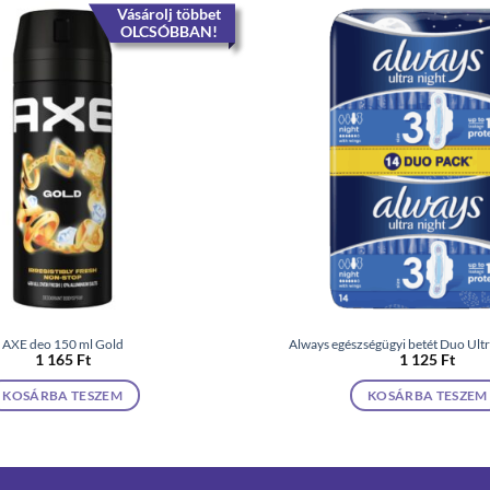
Vásárolj többet
OLCSÓBBAN!
AXE deo 150 ml Gold
Always egészségügyi betét Duo Ultr
1 165
Ft
1 125
Ft
KOSÁRBA TESZEM
KOSÁRBA TESZEM