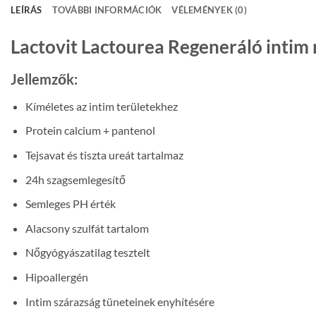
LEÍRÁS
TOVÁBBI INFORMÁCIÓK
VÉLEMÉNYEK (0)
Lactovit Lactourea Regeneráló intim
Jellemzők:
Kíméletes az intim területekhez
Protein calcium + pantenol
Tejsavat és tiszta ureát tartalmaz
24h szagsemlegesítő
Semleges PH érték
Alacsony szulfát tartalom
Nőgyógyászatilag tesztelt
Hipoallergén
Intim szárazság tüneteinek enyhítésére