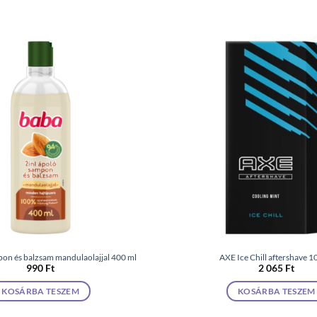
on és balzsam mandulaolajjal 400 ml
AXE Ice Chill aftershave 1
990
Ft
2 065
Ft
KOSÁRBA TESZEM
KOSÁRBA TESZEM