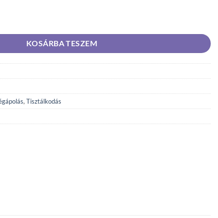
ló intim mosakodógél 250 ml mennyiség
KOSÁRBA TESZEM
égápolás
,
Tisztálkodás