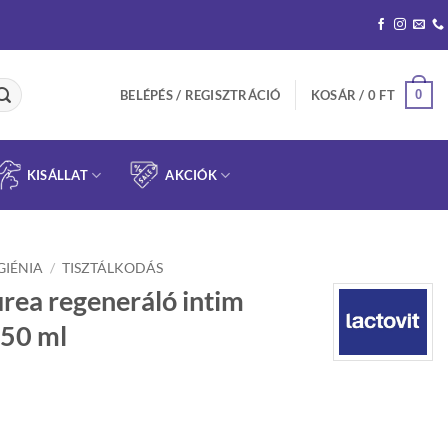
0
BELÉPÉS / REGISZTRÁCIÓ
KOSÁR /
0
FT
KISÁLLAT
AKCIÓK
GIÉNIA
/
TISZTÁLKODÁS
urea regeneráló intim
50 ml