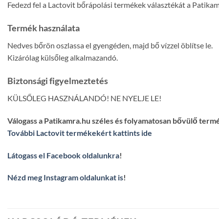
Fedezd fel a Lactovit bőrápolási termékek választékát a Patikam
Termék használata
Nedves bőrön oszlassa el gyengéden, majd bő vízzel öblítse le.
Kizárólag külsőleg alkalmazandó.
Biztonsági figyelmeztetés
KÜLSŐLEG HASZNÁLANDÓ! NE NYELJE LE!
Válogass a Patikamra.hu széles és folyamatosan bővülő term
További Lactovit termékekért kattints ide
Látogass el Facebook oldalunkra
!
Nézd meg Instagram oldalunkat is
!