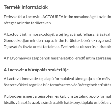
Termék információk
Fedezze fel a Lactovit LACTOUREA intim mosakodógélt az intim ter
réteget az intim területeken.
A Lactovit intim mosakodógél, a tej legjavának felhasználásáva
Gondoskodjon minden nap az intim területek bőrének regenerál
Tejsavat és tiszta ureát tartalmaz. Ezeknek az ultraerős hidratál
A hagyományos szappanok használatából eredő intim szárazság 
A Lactovit a bőrápolás szakértője
A Lactovit innovatív, tej alapú formuláival támogatja a bőr mély
összetevőkkel segítik a bőr természetes védőrétegének erősítés
Különösen ismert a tejprotein és kalcium tartalmú ápoló formu
Ideális választás azok számára, akik hatékony, tápláló és bőrba