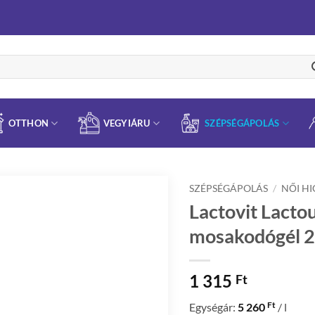
OTTHON
VEGYIÁRU
SZÉPSÉGÁPOLÁS
SZÉPSÉGÁPOLÁS
/
NŐI HI
Lactovit Lacto
mosakodógél 2
1 315
Ft
Ft
Egységár:
5 260
/ l