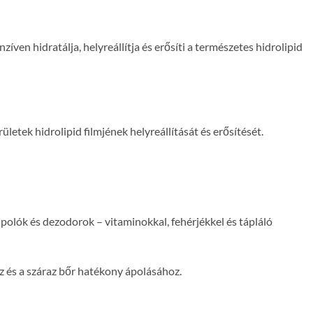
ven hidratálja, helyreállítja és erősíti a természetes hidrolipid
letek hidrolipid filmjének helyreállítását és erősítését.
ápolók és dezodorok – vitaminokkal, fehérjékkel és tápláló
 és a száraz bőr hatékony ápolásához.