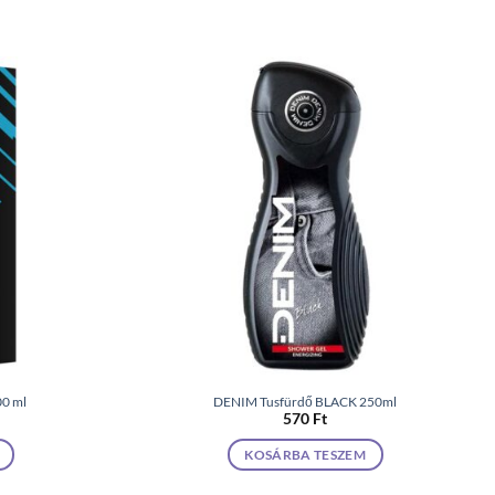
00 ml
DENIM Tusfürdő BLACK 250ml
570
Ft
KOSÁRBA TESZEM