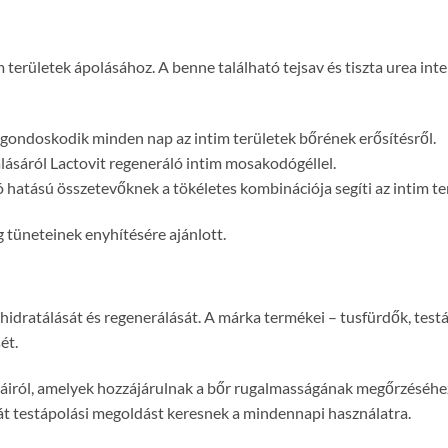
ületek ápolásához. A benne található tejsav és tiszta urea intenzí
l gondoskodik minden nap az intim területek bőrének erősítésről.
ásáról Lactovit regeneráló intim mosakodógéllel.
ó hatású összetevőknek a tökéletes kombinációja segíti az intim terü
tüneteinek enyhítésére ajánlott.
 hidratálását és regenerálását. A márka termékei – tusfürdők, test
ét.
láiról, amelyek hozzájárulnak a bőr rugalmasságának megőrzéséhez
rát testápolási megoldást keresnek a mindennapi használatra.