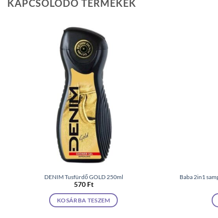
KAPCSOLÓDÓ TERMÉKEK
DENIM Tusfürdő GOLD 250ml
Baba 2in1 samp
570
Ft
KOSÁRBA TESZEM