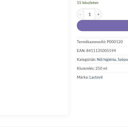
15 készleten
Lactovit Lactourea regenerá
Termékazonosító: P000120
EAN: 8411135005594
Kategóriák:
Női higiénia
,
Széps
Kiszerelés: 250 ml
Márka:
Lactovit