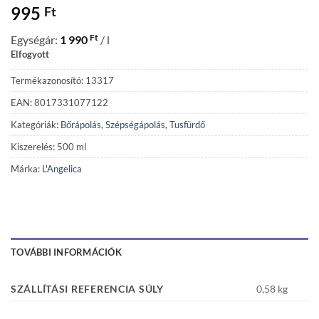
995
Ft
Ft
Egységár:
1 990
/ l
Elfogyott
Termékazonosító: 13317
EAN: 8017331077122
Kategóriák:
Bőrápolás
,
Szépségápolás
,
Tusfürdő
Kiszerelés: 500 ml
Márka:
L'Angelica
TOVÁBBI INFORMÁCIÓK
SZÁLLÍTÁSI REFERENCIA SÚLY
0,58 kg