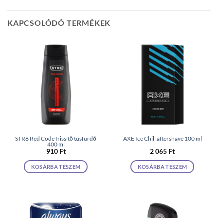
KAPCSOLÓDÓ TERMÉKEK
STR8 Red Code frissítő tusfürdő
AXE Ice Chill aftershave 100 ml
400 ml
910
Ft
2 065
Ft
KOSÁRBA TESZEM
KOSÁRBA TESZEM