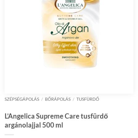
SZÉPSÉGÁPOLÁS
/
BŐRÁPOLÁS
/
TUSFÜRDŐ
L’Angelica Supreme Care tusfürdő
argánolajjal 500 ml