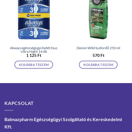
Always egészségügyi betét Duo
Denim Wild tusfürdő 250 ml
Ultra Night 14 db
1 125
Ft
570
Ft
KOSÁRBA TESZEM
KOSÁRBA TESZEM
KAPCSOLAT
Balmazpharm Egészségügyi Szolgáltató és Kereskedelmi
Kft.