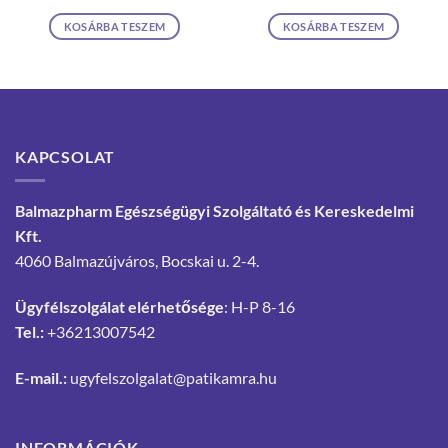
KOSÁRBA TESZEM
KOSÁRBA TESZEM
KAPCSOLAT
Balmazpharm Egészségügyi Szolgáltató és Kereskedelmi
Kft.
4060 Balmazújváros, Bocskai u. 2-4.
Ügyfélszolgálat elérhetősége
: H-P 8-16
Tel.:
+36213007542
E-mail.:
ugyfelszolgalat@patikamra.hu
INFORMÁCIÓK