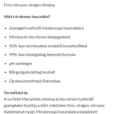
Friss citrusos-virágos élmény.
Miért érdemes használni?
Gyengéd tusfürdő mindennapi használatra
Mimóza és bio citrom illatjegyekkel
92%-ban természetes eredetű összetevőkkel
99%-ban biológiailag lebomló formula
pH-semleges
Bőrgyógyászatilag tesztelt
Újrahasznosítható flakonban
Termékleírás
A Le Petit Marseillais mimóza & bio citrom tusfürdő
gyengéden tisztítja a bőrt, miközben friss, virágos-citrusos
illatélményt nyújt. Mindennapi használatra kialakított