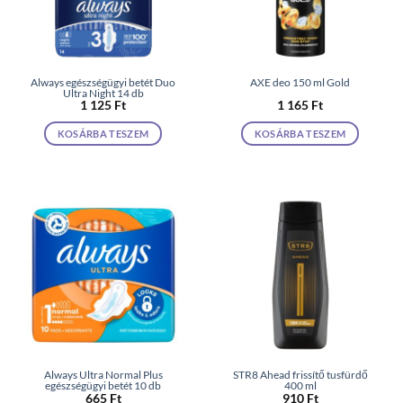
Always egészségügyi betét Duo
AXE deo 150 ml Gold
Ultra Night 14 db
1 125
Ft
1 165
Ft
KOSÁRBA TESZEM
KOSÁRBA TESZEM
Always Ultra Normal Plus
STR8 Ahead frissítő tusfürdő
egészségügyi betét 10 db
400 ml
665
Ft
910
Ft