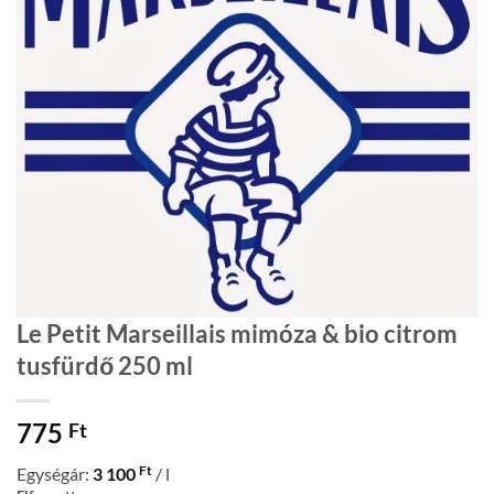
Le Petit Marseillais mimóza & bio citrom
tusfürdő 250 ml
775
Ft
Ft
Egységár:
3 100
/ l