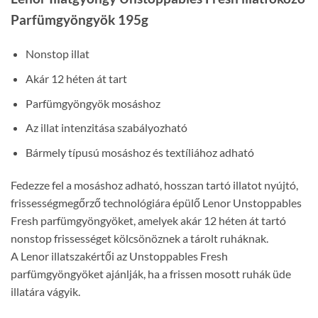
Parfümgyöngyök 195g
Nonstop illat
Akár 12 héten át tart
Parfümgyöngyök mosáshoz
Az illat intenzitása szabályozható
Bármely típusú mosáshoz és textíliához adható
Fedezze fel a mosáshoz adható, hosszan tartó illatot nyújtó,
frissességmegőrző technológiára épülő Lenor Unstoppables
Fresh parfümgyöngyöket, amelyek akár 12 héten át tartó
nonstop frissességet kölcsönöznek a tárolt ruháknak.
A Lenor illatszakértői az Unstoppables Fresh
parfümgyöngyöket ajánlják, ha a frissen mosott ruhák üde
illatára vágyik.