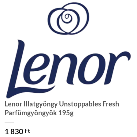
Lenor Illatgyöngy Unstoppables Fresh
Parfümgyöngyök 195g
1 830
Ft