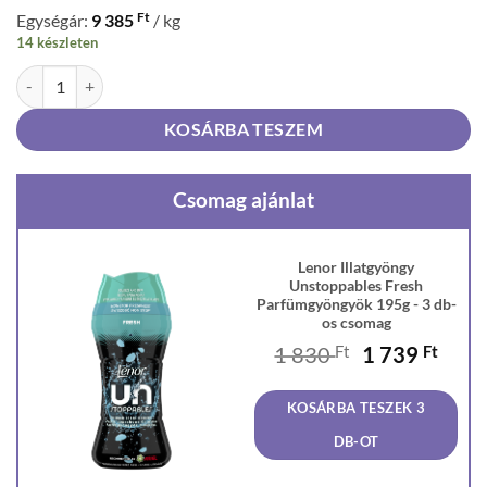
Ft
Egységár:
9 385
/ kg
14 készleten
Lenor Illatgyöngy Unstoppables Fresh Parfümgyöngyök 195g mennyis
KOSÁRBA TESZEM
Csomag ajánlat
Lenor Illatgyöngy
Unstoppables Fresh
Parfümgyöngyök 195g - 3 db-
os csomag
Original
Curr
1 830
Ft
1 739
Ft
price
price
was:
is:
KOSÁRBA TESZEK 3
1
1
830 Ft.
739 F
DB-OT