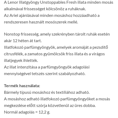
A Lenor Illatgyöngy Unstoppables Fresh illata minden mosás
alkalmával frissességet kölcsönöz a ruháknak.
Az Ariel ajánlásával minden mosáshoz hozzáadható a
rendszeresen használt mosószerek mellé.
Nonstop frissesség, amely szekrényben tárolt ruhák esetén
akár 12 héten át tart.
Illatfokozó parfümgyöngyök, amelyek aromáját a pezsdítő
citrusfélék, a zamatos gyümölcsök friss illata és a virágos
illatjegyek ihlették.
Az illat intenzitása a parfümgyöngyök adagolási
mennyiségével tetszés szerint szabályozható.
Termék használata:
Bármely típusú mosáshoz és textíliához adható.
A mosáshoz adható illatfokozó parfümgyöngyöket a mosás
megkezdése előtt szórja közvetlenül az üres dobba.
Normál adagolás = 12,2 g.