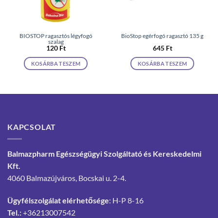
BIOSTOP ragasztós légyfogó
BioStop egérfogó ragasztó 135 g
szalag
120
Ft
645
Ft
KOSÁRBA TESZEM
KOSÁRBA TESZEM
KAPCSOLAT
Balmazpharm Egészségügyi Szolgáltató és Kereskedelmi
Kft.
4060 Balmazújváros, Bocskai u. 2-4.
Ügyfélszolgálat elérhetősége
: H-P 8-16
Tel.:
+36213007542