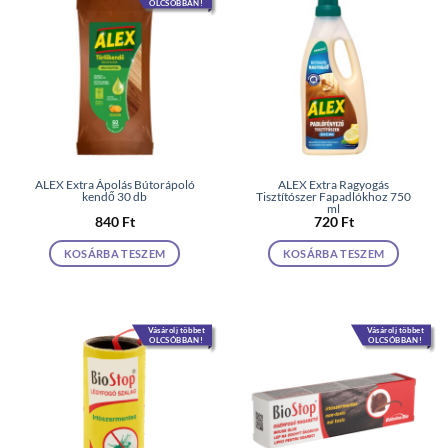
OLCSÓBBAN!
ALEX Extra Ápolás Bútorápoló
ALEX Extra Ragyogás
kendő 30 db
Tisztítószer Fapadlókhoz 750
ml
840
Ft
720
Ft
KOSÁRBA TESZEM
KOSÁRBA TESZEM
Vásárolj többet
Vásárolj többet
OLCSÓBBAN!
OLCSÓBBAN!