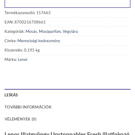
Termékazonosító: 157663
EAN: 8700216708661
Kategóriák:
Mosás
,
Mosóparfüm
,
Vegyiáru
Címke:
Mennyiségi kedvezmény
Kiszerelés: 0.195 kg
Márka:
Lenor
LEÍRÁS
TOVÁBBI INFORMÁCIÓK
VÉLEMÉNYEK (0)
Lenor Illatgyöngy Unstoppables Fresh illatfokozó