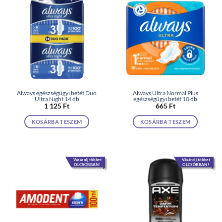
Always egészségügyi betét Duo
Always Ultra Normal Plus
Ultra Night 14 db
egészségügyi betét 10 db
1 125
Ft
665
Ft
KOSÁRBA TESZEM
KOSÁRBA TESZEM
Vásárolj többet
Vásárolj többet
OLCSÓBBAN!
OLCSÓBBAN!