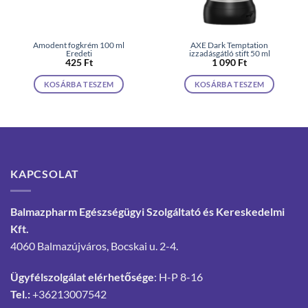
Amodent fogkrém 100 ml
AXE Dark Temptation
Eredeti
izzadásgátló stift 50 ml
425
Ft
1 090
Ft
KOSÁRBA TESZEM
KOSÁRBA TESZEM
KAPCSOLAT
Balmazpharm Egészségügyi Szolgáltató és Kereskedelmi
Kft.
4060 Balmazújváros, Bocskai u. 2-4.
Ügyfélszolgálat elérhetősége
: H-P 8-16
Tel.:
+36213007542