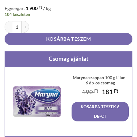
Ft
Egységár:
1 900
/ kg
104 készleten
Maryna szappan 100 g Lilac mennyiség
KOSÁRBA TESZEM
Csomag ajánlat
Maryna szappan 100 g Lilac -
6 db-os csomag
Original
Curren
190
Ft
181
Ft
price
price
was:
is:
KOSÁRBA TESZEK 6
190 Ft.
181 Ft
DB-OT