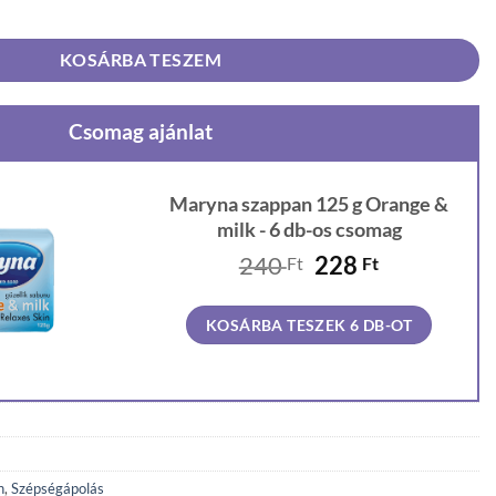
e & milk mennyiség
KOSÁRBA TESZEM
Csomag ajánlat
Maryna szappan 125 g Orange &
milk - 6 db-os csomag
Original
Current
240
228
Ft
Ft
price
price
was:
is:
KOSÁRBA TESZEK 6 DB-OT
240 Ft.
228 Ft.
n
,
Szépségápolás