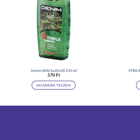
Denim Wild tusfürdő 250 ml
STR8 A
570
Ft
KOSÁRBA TESZEM