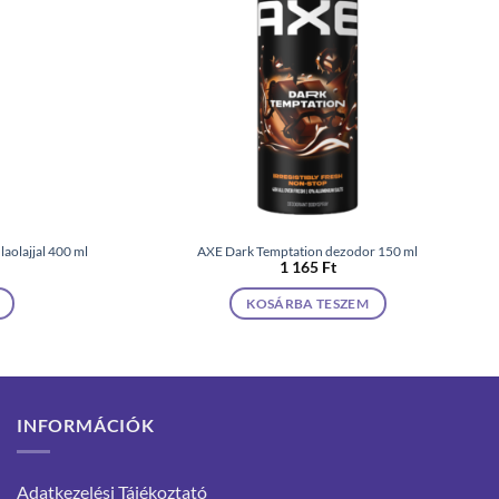
aolajjal 400 ml
AXE Dark Temptation dezodor 150 ml
1 165
Ft
KOSÁRBA TESZEM
INFORMÁCIÓK
Adatkezelési Tájékoztató