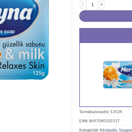
Maryna szappan 125 g Orang
Termékazonosító: 13534
EAN: 8697040102317
Kategóriák:
Kézápolás
,
Szappa