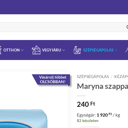
OTTHON
VEGYIÁRU
SZÉPSÉGÁPOLÁS
SZÉPSÉGÁPOLÁS
/
KÉZÁP
Vásárolj többet
OLCSÓBBAN!
Maryna szappa
240
Ft
Ft
Egységár:
1 920
/ kg
82 készleten