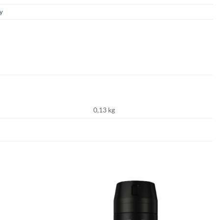
y
0,13 kg