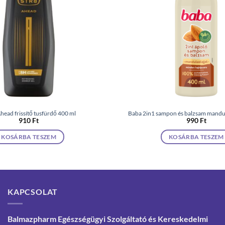
head frissítő tusfürdő 400 ml
Baba 2in1 sampon és balzsam mandul
910
Ft
990
Ft
KOSÁRBA TESZEM
KOSÁRBA TESZEM
KAPCSOLAT
Balmazpharm Egészségügyi Szolgáltató és Kereskedelmi