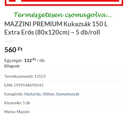
MAZZINI PREMIUM Kukazsák 150 L
Extra Erős (80x120cm) – 5 db/roll
560
Ft
Ft
Egységár:
112
/ db
Elfogyott
Termékazonosító: 13553
EAN: 5999548690543
Kategóriák:
Háztartás
,
Otthon
,
Szemeteszsák
Kiszerelés: 5 db
Márka:
Mazzini