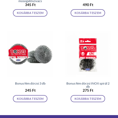
mosogatószivacs
345
Ft
490
Ft
KOSÁRBA TESZEM
KOSÁRBA TESZEM
Bonus fém dörzsi 3 db
Bonus fém dörzsi INOX spirál 2
db
245
Ft
275
Ft
KOSÁRBA TESZEM
KOSÁRBA TESZEM