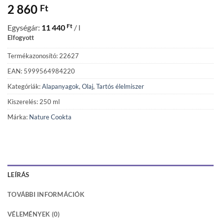
2 860
Ft
Ft
Egységár:
11 440
/ l
Elfogyott
Termékazonosító: 22627
EAN: 5999564984220
Kategóriák:
Alapanyagok
,
Olaj
,
Tartós élelmiszer
Kiszerelés: 250 ml
Márka:
Nature Cookta
LEÍRÁS
TOVÁBBI INFORMÁCIÓK
VÉLEMÉNYEK (0)