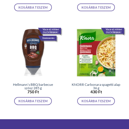
KOSÁRBA TESZEM
KOSÁRBA TESZEM
Vásárolj többet
Vásárolj többet
OLCSÓBBAN!
OLCSÓBBAN!
Gluténmentes
Hellmann’s BBQ barbecue
KNORR Carbonara spagetti alap
szósz 285 g
36 g
750
Ft
430
Ft
KOSÁRBA TESZEM
KOSÁRBA TESZEM