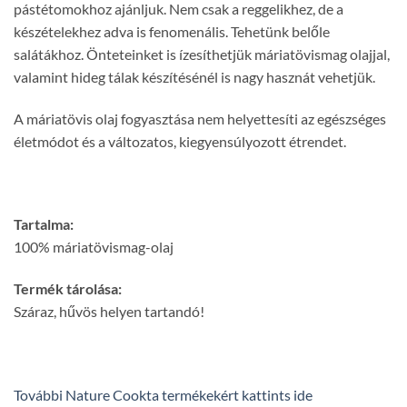
pástétomokhoz ajánljuk. Nem csak a reggelikhez, de a
készételekhez adva is fenomenális. Tehetünk belőle
salátákhoz. Önteteinket is ízesíthetjük máriatövismag olajjal,
valamint hideg tálak készítésénél is nagy hasznát vehetjük.
A máriatövis olaj fogyasztása nem helyettesíti az egészséges
életmódot és a változatos, kiegyensúlyozott étrendet.
Tartalma:
100% máriatövismag-olaj
Termék tárolása:
Száraz, hűvös helyen tartandó!
További Nature Cookta termékekért kattints ide