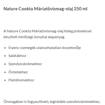
Nature Cookta Máriatövismag-olaj 250 ml
A Nature Cookta Máriatövismag-olaj hideg préseléssel
készített minőségi, konyhai alapanyag.
Ínyenc csemegék utánozhatatlan összetevője
Salátákhoz
Szendvicskrémekhez
Öntetekhez
Pástétomokhoz
Önmagában is fogyasztható, leginkább szendvicskrémekhez,