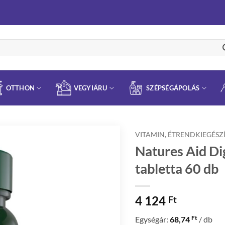
OTTHON
VEGYIÁRU
SZÉPSÉGÁPOLÁS
VITAMIN, ÉTRENDKIEGÉSZ
Natures Aid D
tabletta 60 db
4 124
Ft
Ft
Egységár:
68,74
/ db