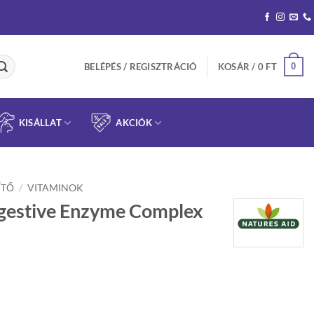
0
BELÉPÉS / REGISZTRÁCIÓ
KOSÁR /
0
FT
KISÁLLAT
AKCIÓK
ÍTŐ
/
VITAMINOK
igestive Enzyme Complex