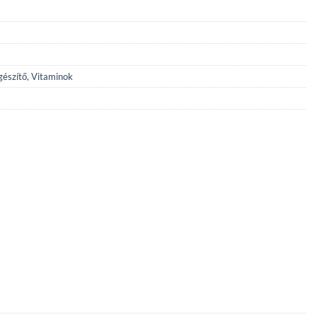
gészítő
,
Vitaminok