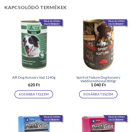
KAPCSOLÓDÓ TERMÉKEK
Vásárolj többet
Vásárolj többet
OLCSÓBBAN!
OLCSÓBBAN!
Alfi Dog Konzerv Vad 1240g
Spirit of Nature Dog konzerv
Vaddisznóhússal 800gr
620
Ft
1 040
Ft
KOSÁRBA TESZEM
KOSÁRBA TESZEM
Vásárolj többet
Vásárolj többet
OLCSÓBBAN!
OLCSÓBBAN!