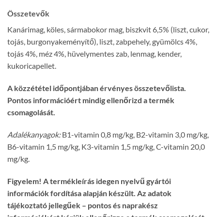
Összetevők
Kanárimag, köles, sármabokor mag, biszkvit 6,5% (liszt, cukor,
tojás, burgonyakeményítő), liszt, zabpehely, gyümölcs 4%,
tojás 4%, méz 4%, hüvelymentes zab, lenmag, kender,
kukoricapellet.
A közzététel időpontjában érvényes összetevőlista.
Pontos információért mindig ellenőrizd a termék
csomagolását.
Adalékanyagok:
B1-vitamin 0,8 mg/kg, B2-vitamin 3,0 mg/kg,
B6-vitamin 1,5 mg/kg, K3-vitamin 1,5 mg/kg, C-vitamin 20,0
mg/kg.
Figyelem! A termékleírás idegen nyelvű gyártói
információk fordítása alapján készült. Az adatok
tájékoztató jellegűek – pontos és naprakész