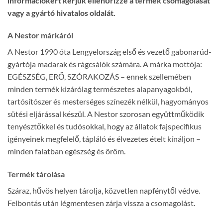
információkért kérjük ellenőrizze a termék csomagolását
vagy a gyártó hivatalos oldalát.
A Nestor márkáról
A Nestor 1990 óta Lengyelország első és vezető gabonarúd-
gyártója madarak és rágcsálók számára. A márka mottója:
EGÉSZSÉG, ERŐ, SZÓRAKOZÁS – ennek szellemében
minden termék kizárólag természetes alapanyagokból,
tartósítószer és mesterséges színezék nélkül, hagyományos
sütési eljárással készül. A Nestor szorosan együttműködik
tenyésztőkkel és tudósokkal, hogy az állatok fajspecifikus
igényeinek megfelelő, tápláló és élvezetes ételt kínáljon –
minden falatban egészség és öröm.
Termék tárolása
Száraz, hűvös helyen tárolja, közvetlen napfénytől védve.
Felbontás után légmentesen zárja vissza a csomagolást.