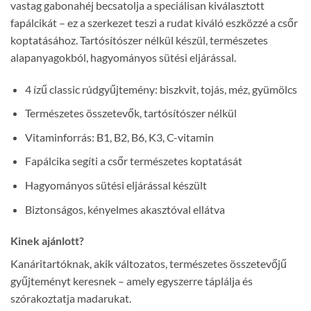
vastag gabonahéj becsatolja a speciálisan kiválasztott
fapálcikát – ez a szerkezet teszi a rudat kiváló eszközzé a csőr
koptatásához. Tartósítószer nélkül készül, természetes
alapanyagokból, hagyományos sütési eljárással.
4 ízű classic rúdgyűjtemény: biszkvit, tojás, méz, gyümölcs
Természetes összetevők, tartósítószer nélkül
Vitaminforrás: B1, B2, B6, K3, C-vitamin
Fapálcika segíti a csőr természetes koptatását
Hagyományos sütési eljárással készült
Biztonságos, kényelmes akasztóval ellátva
Kinek ajánlott?
Kanáritartóknak, akik változatos, természetes összetevőjű
gyűjteményt keresnek – amely egyszerre táplálja és
szórakoztatja madarukat.