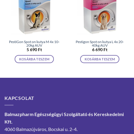
PestiGon Spot on kutya M 4x 10-
Pestigon Spot on kutya L 4x 20-
20kg AUV
40kg AUV
5 690
Ft
6 690
Ft
KOSÁRBA TESZEM
KOSÁRBA TESZEM
KAPCSOLAT
Balmazpharm Egészségügyi Szolgáltató és Kereskedelmi
Kft.
4060 Balmazújváros, Bocskai u. 2-4.