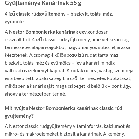
Gyűjteménye Kanárinak 55 g
4 ízű classic rúdgyűjtemény – biszkvit, tojás, méz,
gyümölcs
A
Nestor Bombonierka kanárinak
egy gondosan
összeállított 4 ízű classic rúdgyűjtemény, amelyet kizárólag
természetes alapanyagokból, hagyományos sütési eljárással
készítenek. A csomag 4 különböző ízű rudat tartalmaz:
biszkvit, tojás, méz és gyümölcs – így a kanári mindig
változatos ízélményt kaphat. A rudak nehéz, vastag szemhéja
és a beépített fapálcika segíti a csőr természetes koptatását,
miközben a kanári saját maga csipeget ki belőlük – pont úgy,
ahogy a természetben tenné.
Mit nyújt a Nestor Bombonierka kanárinak classic rúd
gyűjtemény?
A Nestor classic rúdgyűjtemény vitaminforrás, kalciumot és
mikro- és makroelemeket biztosít a kanárinak. A kemény,