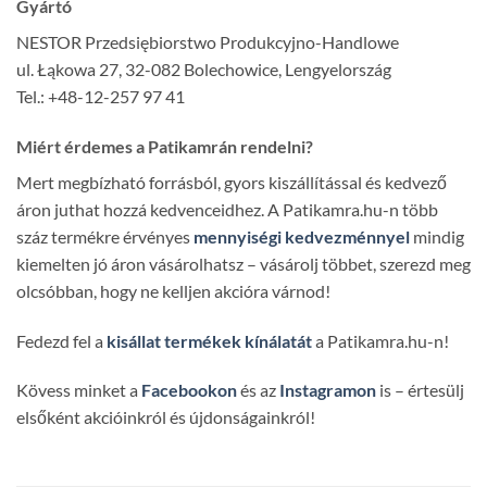
Gyártó
NESTOR Przedsiębiorstwo Produkcyjno-Handlowe
ul. Łąkowa 27, 32-082 Bolechowice, Lengyelország
Tel.: +48-12-257 97 41
Miért érdemes a Patikamrán rendelni?
Mert megbízható forrásból, gyors kiszállítással és kedvező
áron juthat hozzá kedvenceidhez. A Patikamra.hu-n több
száz termékre érvényes
mennyiségi kedvezménnyel
mindig
kiemelten jó áron vásárolhatsz – vásárolj többet, szerezd meg
olcsóbban, hogy ne kelljen akcióra várnod!
Fedezd fel a
kisállat termékek kínálatát
a Patikamra.hu-n!
Kövess minket a
Facebookon
és az
Instagramon
is – értesülj
elsőként akcióinkról és újdonságainkról!