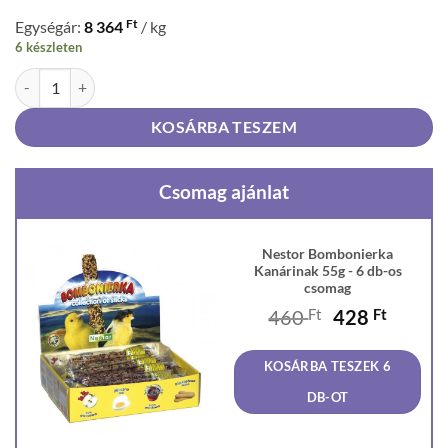
Ft
Egységár:
8 364
/ kg
6 készleten
Nestor Bombonierka Kanárinak 55g mennyiség
KOSÁRBA TESZEM
Csomag ajánlat
Nestor Bombonierka
Kanárinak 55g - 6 db-os
csomag
Original
Curren
460
Ft
428
Ft
price
price
was:
is:
KOSÁRBA TESZEK 6
460 Ft.
428 Ft
DB-OT