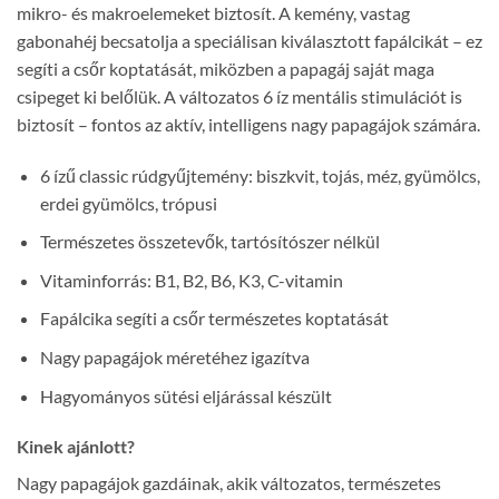
mikro- és makroelemeket biztosít. A kemény, vastag
gabonahéj becsatolja a speciálisan kiválasztott fapálcikát – ez
segíti a csőr koptatását, miközben a papagáj saját maga
csipeget ki belőlük. A változatos 6 íz mentális stimulációt is
biztosít – fontos az aktív, intelligens nagy papagájok számára.
6 ízű classic rúdgyűjtemény: biszkvit, tojás, méz, gyümölcs,
erdei gyümölcs, trópusi
Természetes összetevők, tartósítószer nélkül
Vitaminforrás: B1, B2, B6, K3, C-vitamin
Fapálcika segíti a csőr természetes koptatását
Nagy papagájok méretéhez igazítva
Hagyományos sütési eljárással készült
Kinek ajánlott?
Nagy papagájok gazdáinak, akik változatos, természetes