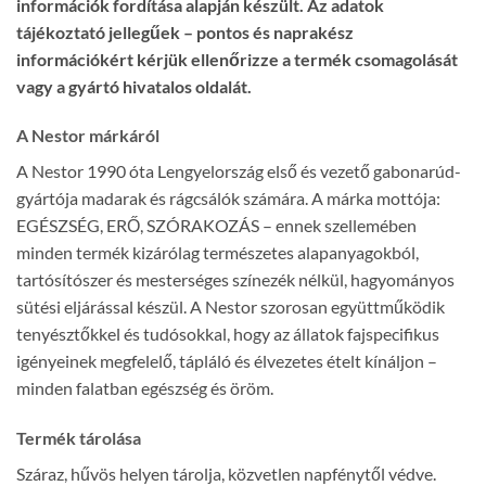
információk fordítása alapján készült. Az adatok
tájékoztató jellegűek – pontos és naprakész
információkért kérjük ellenőrizze a termék csomagolását
vagy a gyártó hivatalos oldalát.
A Nestor márkáról
A Nestor 1990 óta Lengyelország első és vezető gabonarúd-
gyártója madarak és rágcsálók számára. A márka mottója:
EGÉSZSÉG, ERŐ, SZÓRAKOZÁS – ennek szellemében
minden termék kizárólag természetes alapanyagokból,
tartósítószer és mesterséges színezék nélkül, hagyományos
sütési eljárással készül. A Nestor szorosan együttműködik
tenyésztőkkel és tudósokkal, hogy az állatok fajspecifikus
igényeinek megfelelő, tápláló és élvezetes ételt kínáljon –
minden falatban egészség és öröm.
Termék tárolása
Száraz, hűvös helyen tárolja, közvetlen napfénytől védve.