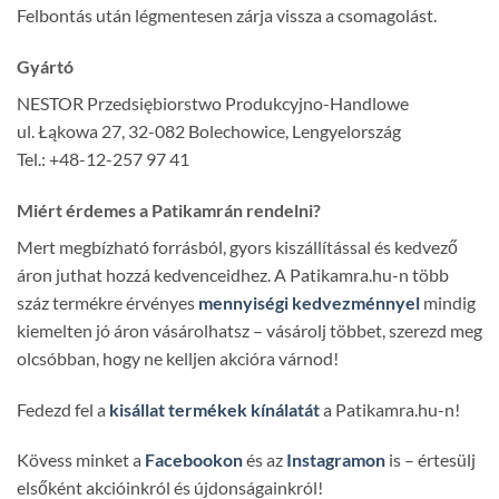
Felbontás után légmentesen zárja vissza a csomagolást.
Gyártó
NESTOR Przedsiębiorstwo Produkcyjno-Handlowe
ul. Łąkowa 27, 32-082 Bolechowice, Lengyelország
Tel.: +48-12-257 97 41
Miért érdemes a Patikamrán rendelni?
Mert megbízható forrásból, gyors kiszállítással és kedvező
áron juthat hozzá kedvenceidhez. A Patikamra.hu-n több
száz termékre érvényes
mennyiségi kedvezménnyel
mindig
kiemelten jó áron vásárolhatsz – vásárolj többet, szerezd meg
olcsóbban, hogy ne kelljen akcióra várnod!
Fedezd fel a
kisállat termékek kínálatát
a Patikamra.hu-n!
Kövess minket a
Facebookon
és az
Instagramon
is – értesülj
elsőként akcióinkról és újdonságainkról!