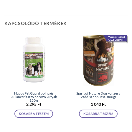
KAPCSOLÓDÓ TERMÉKEK
Vásárolj többet
OLCSÓBBAN!
HappyPet Guard bolha és
Spirit of Nature Dog konzerv
kullancsriasztó porozó kutyák
Vaddisznóhússal 800gr
150 g
2 295
Ft
1 040
Ft
KOSÁRBA TESZEM
KOSÁRBA TESZEM