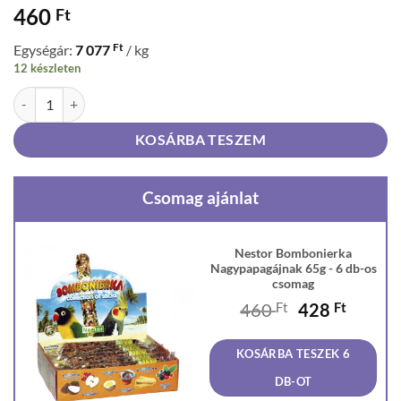
460
Ft
Ft
Egységár:
7 077
/ kg
12 készleten
Nestor Bombonierka Nagypapagájnak 65g mennyiség
KOSÁRBA TESZEM
Csomag ajánlat
Nestor Bombonierka
Nagypapagájnak 65g - 6 db-os
csomag
Original
Curren
460
Ft
428
Ft
price
price
was:
is:
KOSÁRBA TESZEK 6
460 Ft.
428 Ft
DB-OT