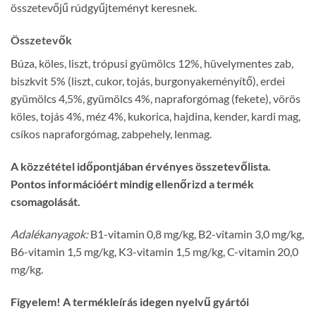
összetevőjű rúdgyűjteményt keresnek.
Összetevők
Búza, köles, liszt, trópusi gyümölcs 12%, hüvelymentes zab,
biszkvit 5% (liszt, cukor, tojás, burgonyakeményítő), erdei
gyümölcs 4,5%, gyümölcs 4%, napraforgómag (fekete), vörös
köles, tojás 4%, méz 4%, kukorica, hajdina, kender, kardi mag,
csíkos napraforgómag, zabpehely, lenmag.
A közzététel időpontjában érvényes összetevőlista.
Pontos információért mindig ellenőrizd a termék
csomagolását.
Adalékanyagok:
B1-vitamin 0,8 mg/kg, B2-vitamin 3,0 mg/kg,
B6-vitamin 1,5 mg/kg, K3-vitamin 1,5 mg/kg, C-vitamin 20,0
mg/kg.
Figyelem! A termékleírás idegen nyelvű gyártói