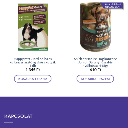
Vásárolj többet
OLCSÓBBAN!
HappyPet Guard bolha és
Spirit of Nature Dog konzerv
kullancsriasztó nyakörv kutyák
Junior Bárányhússal és
1 db
nyúlhússal 415gr
1 345
Ft
610
Ft
KOSÁRBA TESZEM
KOSÁRBA TESZEM
KAPCSOLAT