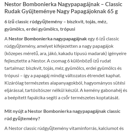
Nestor Bombonierka Nagypapagájnak – Classic
Rudak Gyűjteménye Nagy Papagájoknak 65 g
6 ízű classic rúdgyűjtemény – biszkvit, tojás, méz,
gyümölcs, erdei gyümölcs, trópusi
A
Nestor Bombonierka nagypapagájnak
egy 6 ízű classic
rúdgyűjtemény, amelyet kifejezetten a nagy papagájok
(közepes méretű, ara, jákó, kakadu típusú madarak) igényeire
fejlesztette a Nestor. A csomag 6 különböző ízű rudat
tartalmaz: biszkvit, tojás, méz, gyümölcs, erdei gyümölcs és
trópusi – így a papagáj mindig változatos étrendet kaphat.
Kizárólag természetes alapanyagokból, hagyományos sütési
eljárással, tartósítószer nélkül készül. A kemény gabonahéj és
a beépített fapálcika segíti a csőr természetes koptatását.
Mit nyújt a Nestor Bombonierka nagypapagájnak classic
rúd gyűjtemény?
A Nestor classic rúdgyűjtemény vitaminforrás, kalciumot és