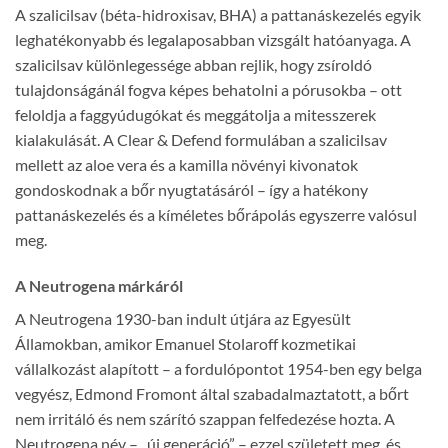
A szalicilsav (béta-hidroxisav, BHA) a pattanáskezelés egyik
leghatékonyabb és legalaposabban vizsgált hatóanyaga. A
szalicilsav különlegessége abban rejlik, hogy zsíroldó
tulajdonságánál fogva képes behatolni a pórusokba – ott
feloldja a faggyúdugókat és meggátolja a mitesszerek
kialakulását. A Clear & Defend formulában a szalicilsav
mellett az aloe vera és a kamilla növényi kivonatok
gondoskodnak a bőr nyugtatásáról – így a hatékony
pattanáskezelés és a kíméletes bőrápolás egyszerre valósul
meg.
A Neutrogena márkáról
A Neutrogena 1930-ban indult útjára az Egyesült
Államokban, amikor Emanuel Stolaroff kozmetikai
vállalkozást alapított – a fordulópontot 1954-ben egy belga
vegyész, Edmond Fromont által szabadalmaztatott, a bőrt
nem irritáló és nem szárító szappan felfedezése hozta. A
Neutrogena név – „új generáció” – ezzel született meg, és