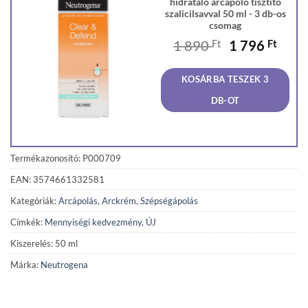
hidratáló arcápoló tisztító
szalicilsavval 50 ml - 3 db-os
csomag
Original
Curr
1 890
Ft
1 796
Ft
price
price
was:
is:
KOSÁRBA TESZEK 3
1
1
890 Ft.
796 F
DB-OT
Termékazonosító: P000709
EAN: 3574661332581
Kategóriák:
Arcápolás
,
Arckrém
,
Szépségápolás
Címkék:
Mennyiségi kedvezmény
,
ÚJ
Kiszerelés: 50 ml
Márka:
Neutrogena