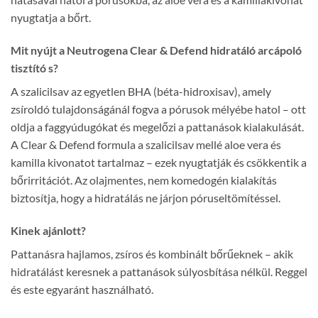
nyugtatja a bőrt.
Mit nyújt a Neutrogena Clear & Defend hidratáló arcápoló
tisztító s?
A szalicilsav az egyetlen BHA (béta-hidroxisav), amely
zsíroldó tulajdonságánál fogva a pórusok mélyébe hatol – ott
oldja a faggyúdugókat és megelőzi a pattanások kialakulását.
A Clear & Defend formula a szalicilsav mellé aloe vera és
kamilla kivonatot tartalmaz – ezek nyugtatják és csökkentik a
bőrirritációt. Az olajmentes, nem komedogén kialakítás
biztosítja, hogy a hidratálás ne járjon póruseltömítéssel.
Kinek ajánlott?
Pattanásra hajlamos, zsíros és kombinált bőrűeknek – akik
hidratálást keresnek a pattanások súlyosbítása nélkül. Reggel
és este egyaránt használható.