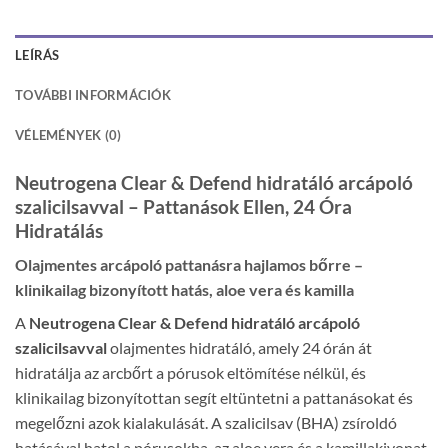
LEÍRÁS
TOVÁBBI INFORMÁCIÓK
VÉLEMÉNYEK (0)
Neutrogena Clear & Defend hidratáló arcápoló
szalicilsavval – Pattanások Ellen, 24 Óra
Hidratálás
Olajmentes arcápoló pattanásra hajlamos bőrre –
klinikailag bizonyított hatás, aloe vera és kamilla
A
Neutrogena Clear & Defend hidratáló arcápoló
szalicilsavval
olajmentes hidratáló, amely 24 órán át
hidratálja az arcbőrt a pórusok eltömítése nélkül, és
klinikailag bizonyítottan segít eltüntetni a pattanásokat és
megelőzni azok kialakulását. A szalicilsav (BHA) zsíroldó
hatásával hatol a pórusokba, az aloe vera és a kamillakivonat