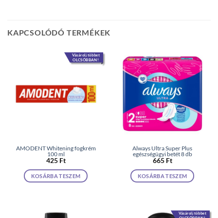
KAPCSOLÓDÓ TERMÉKEK
Vásárolj többet
OLCSÓBBAN!
AMODENT Whitening fogkrém
Always Ultra Super Plus
100 ml
egészségügyi betét 8 db
425
Ft
665
Ft
KOSÁRBA TESZEM
KOSÁRBA TESZEM
Vásárolj többet
OLCSÓBBAN!