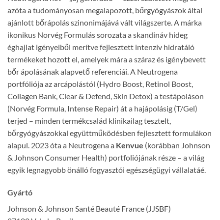
azóta a tudományosan megalapozott, bőrgyógyászok által
ajánlott bőrápolás szinonimájává vált világszerte. A márka
ikonikus Norvég Formulás sorozata a skandináv hideg
éghajlat igényeiből merítve fejlesztett intenzív hidratáló
termékeket hozott el, amelyek mára a száraz és igénybevett
bőr ápolásának alapvető referenciái. A Neutrogena
portfóliója az arcápolástól (Hydro Boost, Retinol Boost,
Collagen Bank, Clear & Defend, Skin Detox) a testápoláson
(Norvég Formula, Intense Repair) át a hajápolásig (T/Gel)
terjed – minden termékcsalád klinikailag tesztelt,
bőrgyógyászokkal együttműködésben fejlesztett formulákon
alapul. 2023 óta a Neutrogena a
Kenvue
(korábban Johnson
& Johnson Consumer Health) portfoliójának része – a világ
egyik legnagyobb önálló fogyasztói egészségügyi vállalatáé.
Gyártó
Johnson & Johnson Santé Beauté France (JJSBF)