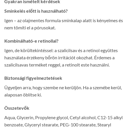
Gyakran ismételt kérdések
Sminkelés előtt is használható?
Igen – az olajmentes formula sminkalap alatt is kényelmes és
nem tömíti el a pórusokat.
Kombinálható-e retinollal?
Igen, de körültekintéssel: a szalicilsav és a retinol együttes
használata érzékeny bőrön irritációt okozhat. Érdemes a
szalicilsavas terméket reggel, a retinolt este használni.
Biztonsági figyelmeztetések
Ügyeljen arra, hogy szembe ne kerüljön. Ha a szemébe kerül,
alaposan öblítse ki.
Összetevők
Aqua, Glycerin, Propylene glycol, Cetyl alcohol, C12-15 alkyl
benzoate, Glyceryl stearate, PEG-100 stearate, Stearyl