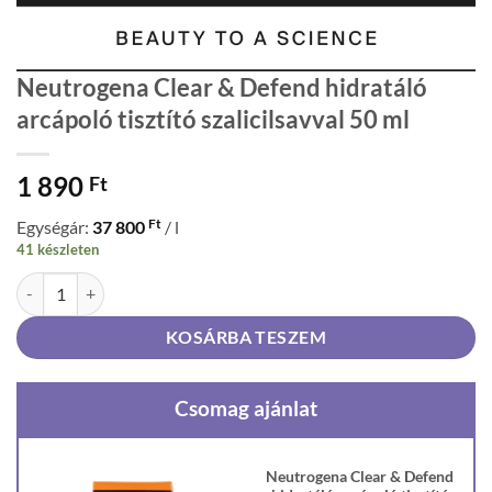
Neutrogena Clear & Defend hidratáló
arcápoló tisztító szalicilsavval 50 ml
1 890
Ft
Ft
Egységár:
37 800
/ l
41 készleten
Neutrogena Clear & Defend hidratáló arcápoló tisztító szalicilsavval 
KOSÁRBA TESZEM
Csomag ajánlat
Neutrogena Clear & Defend