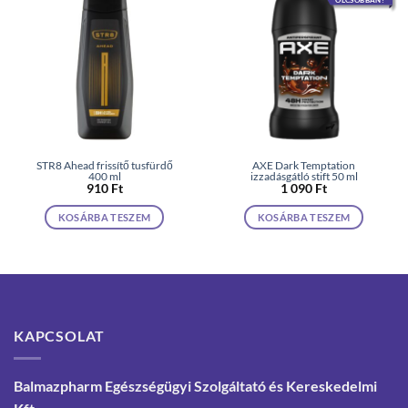
STR8 Ahead frissítő tusfürdő
AXE Dark Temptation
400 ml
izzadásgátló stift 50 ml
910
Ft
1 090
Ft
KOSÁRBA TESZEM
KOSÁRBA TESZEM
KAPCSOLAT
Balmazpharm Egészségügyi Szolgáltató és Kereskedelmi