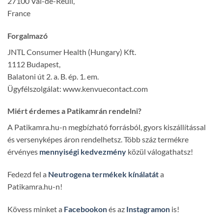
27100 Val-de-Reuil,
France
Forgalmazó
JNTL Consumer Health (Hungary) Kft.
1112 Budapest,
Balatoni út 2. a. B. ép. 1. em.
Ügyfélszolgálat: www.kenvuecontact.com
Miért érdemes a Patikamrán rendelni?
A Patikamra.hu-n megbízható forrásból, gyors kiszállítással
és versenyképes áron rendelhetsz. Több száz termékre
érvényes
mennyiségi kedvezmény
közül válogathatsz!
Fedezd fel a
Neutrogena termékek kínálatát
a
Patikamra.hu-n!
Kövess minket a
Facebookon
és az
Instagramon
is!