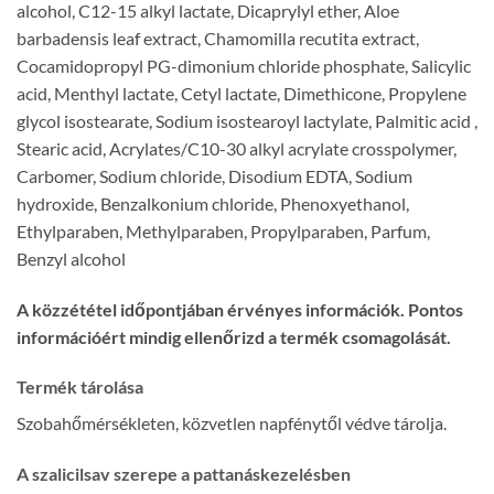
alcohol, C12-15 alkyl lactate, Dicaprylyl ether, Aloe
barbadensis leaf extract, Chamomilla recutita extract,
Cocamidopropyl PG-dimonium chloride phosphate, Salicylic
acid, Menthyl lactate, Cetyl lactate, Dimethicone, Propylene
glycol isostearate, Sodium isostearoyl lactylate, Palmitic acid ,
Stearic acid, Acrylates/C10-30 alkyl acrylate crosspolymer,
Carbomer, Sodium chloride, Disodium EDTA, Sodium
hydroxide, Benzalkonium chloride, Phenoxyethanol,
Ethylparaben, Methylparaben, Propylparaben, Parfum,
Benzyl alcohol
A közzététel időpontjában érvényes információk. Pontos
információért mindig ellenőrizd a termék csomagolását.
Termék tárolása
Szobahőmérsékleten, közvetlen napfénytől védve tárolja.
A szalicilsav szerepe a pattanáskezelésben