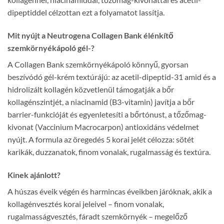
dipeptiddel célzottan ezt a folyamatot lassítja.
Mit nyújt a Neutrogena Collagen Bank élénkítő
szemkörnyékápoló gél-?
A Collagen Bank szemkörnyékápoló könnyű, gyorsan
beszívódó gél-krém textúrájú: az acetil-dipeptid-31 amid és a
hidrolizált kollagén közvetlenül támogatják a bőr
kollagénszintjét, a niacinamid (B3-vitamin) javítja a bőr
barrier-funkcióját és egyenletesíti a bőrtónust, a tőzőmag-
kivonat (Vaccinium Macrocarpon) antioxidáns védelmet
nyújt. A formula az öregedés 5 korai jelét célozza: sötét
karikák, duzzanatok, finom vonalak, rugalmasság és textúra.
Kinek ajánlott?
A húszas éveik végén és harmincas éveikben járóknak, akik a
kollagénvesztés korai jeleivel – finom vonalak,
rugalmasságvesztés, fáradt szemkörnyék – megelőző