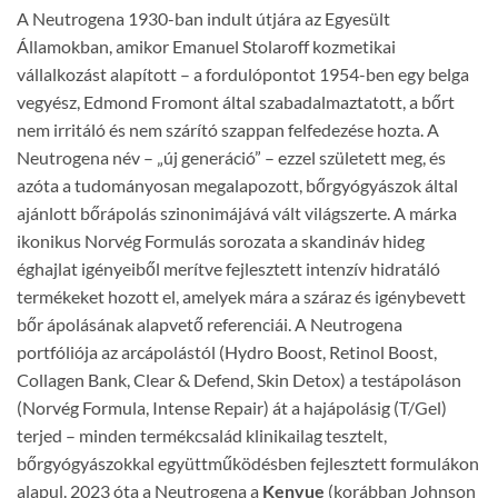
A Neutrogena 1930-ban indult útjára az Egyesült
Államokban, amikor Emanuel Stolaroff kozmetikai
vállalkozást alapított – a fordulópontot 1954-ben egy belga
vegyész, Edmond Fromont által szabadalmaztatott, a bőrt
nem irritáló és nem szárító szappan felfedezése hozta. A
Neutrogena név – „új generáció” – ezzel született meg, és
azóta a tudományosan megalapozott, bőrgyógyászok által
ajánlott bőrápolás szinonimájává vált világszerte. A márka
ikonikus Norvég Formulás sorozata a skandináv hideg
éghajlat igényeiből merítve fejlesztett intenzív hidratáló
termékeket hozott el, amelyek mára a száraz és igénybevett
bőr ápolásának alapvető referenciái. A Neutrogena
portfóliója az arcápolástól (Hydro Boost, Retinol Boost,
Collagen Bank, Clear & Defend, Skin Detox) a testápoláson
(Norvég Formula, Intense Repair) át a hajápolásig (T/Gel)
terjed – minden termékcsalád klinikailag tesztelt,
bőrgyógyászokkal együttműködésben fejlesztett formulákon
alapul. 2023 óta a Neutrogena a
Kenvue
(korábban Johnson