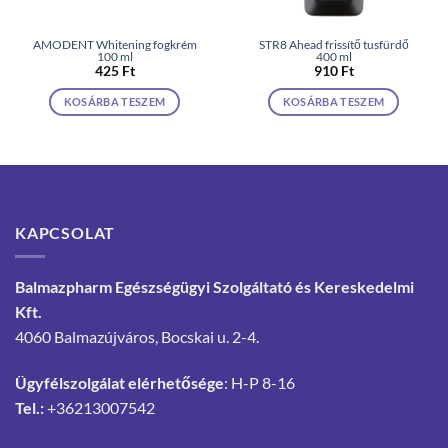
AMODENT Whitening fogkrém
STR8 Ahead frissítő tusfürdő
100 ml
400 ml
425
Ft
910
Ft
KOSÁRBA TESZEM
KOSÁRBA TESZEM
KAPCSOLAT
Balmazpharm Egészségügyi Szolgáltató és Kereskedelmi
Kft.
4060 Balmazújváros, Bocskai u. 2-4.
Ügyfélszolgálat elérhetősége
: H-P 8-16
Tel.:
+36213007542