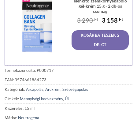
élénkítő szemkörnyékápoló
gél-krém 15 g - 2 db-os
csomag
Original
Curr
3 290
Ft
3 158
Ft
price
price
was:
is:
KOSÁRBA TESZEK 2
3
3
290 Ft.
158 F
DB-OT
Termékazonosító: P000717
EAN: 3574661864273
Kategóriák:
Arcápolás
,
Arckrém
,
Szépségápolás
Címkék:
Mennyiségi kedvezmény
,
ÚJ
Kiszerelés: 15 ml
Márka:
Neutrogena