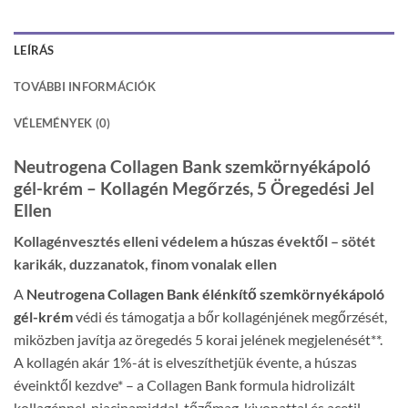
LEÍRÁS
TOVÁBBI INFORMÁCIÓK
VÉLEMÉNYEK (0)
Neutrogena Collagen Bank szemkörnyékápoló
gél-krém – Kollagén Megőrzés, 5 Öregedési Jel
Ellen
Kollagénvesztés elleni védelem a húszas évektől – sötét
karikák, duzzanatok, finom vonalak ellen
A
Neutrogena Collagen Bank élénkítő szemkörnyékápoló
gél-krém
védi és támogatja a bőr kollagénjének megőrzését,
miközben javítja az öregedés 5 korai jelének megjelenését**.
A kollagén akár 1%-át is elveszíthetjük évente, a húszas
éveinktől kezdve* – a Collagen Bank formula hidrolizált
kollagénnel, niacinamiddal, tőzőmag-kivonattal és acetil-