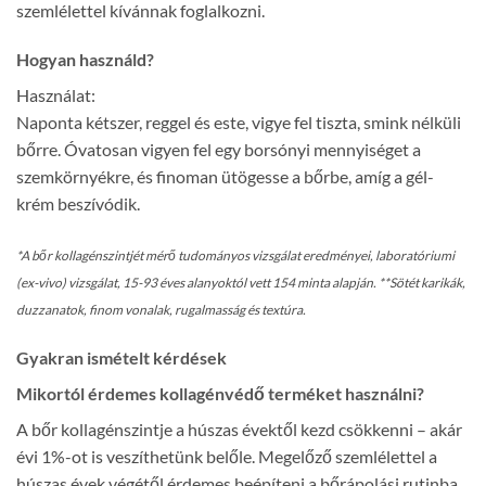
szemlélettel kívánnak foglalkozni.
Hogyan használd?
Használat:
Naponta kétszer, reggel és este, vigye fel tiszta, smink nélküli
bőrre. Óvatosan vigyen fel egy borsónyi mennyiséget a
szemkörnyékre, és finoman ütögesse a bőrbe, amíg a gél-
krém beszívódik.
*A bőr kollagénszintjét mérő tudományos vizsgálat eredményei, laboratóriumi
(ex-vivo) vizsgálat, 15-93 éves alanyoktól vett 154 minta alapján. **Sötét karikák,
duzzanatok, finom vonalak, rugalmasság és textúra.
Gyakran ismételt kérdések
Mikortól érdemes kollagénvédő terméket használni?
A bőr kollagénszintje a húszas évektől kezd csökkenni – akár
évi 1%-ot is veszíthetünk belőle. Megelőző szemlélettel a
húszas évek végétől érdemes beépíteni a bőrápolási rutinba.