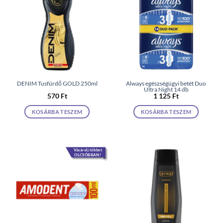
DENIM Tusfürdő GOLD 250ml
Always egészségügyi betét Duo
Ultra Night 14 db
570
Ft
1 125
Ft
KOSÁRBA TESZEM
KOSÁRBA TESZEM
Vásárolj többet
OLCSÓBBAN!