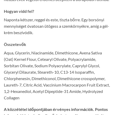
Hogyan vidd fel?
Naponta kétszer, reggel és este, tiszta bőrre. Egy borsónyi
mennyiséget óvatosan ütögess a szemkörnyékre, amíg a gél-
krém beszívódik.
Összetevők
Aqua, Glycerin, Niacinamide, Dimethicone, Avena Sativa
(Oat) Kernel Flour, Cetearyl Olivate, Polyacrylamide,
Sorbitan Olivate, Sodium Polyacrylate, Caprylyl Glycol,
Glyceryl Dilaurate, Steareth-10, C13-14 Isoparaffin,
Chlorphenesin, Dimethiconol, Dimethicone crosspolymer,
Laureth-7, Citric Acid, Vaccinium Macrocarpon Fruit Extract,
1,2-Hexanediol, Acetyl Dipeptide-31 Amide, Hydrolyzed
Collagen
A közzététel időpontjában érvényes információk. Pontos