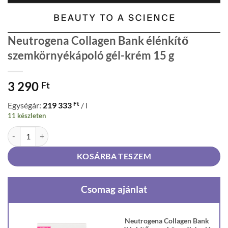
Neutrogena Collagen Bank élénkítő
szemkörnyékápoló gél-krém 15 g
3 290
Ft
Ft
Egységár:
219 333
/ l
11 készleten
Neutrogena Collagen Bank élénkítő szemkörnyékápoló gél-krém 15 g
KOSÁRBA TESZEM
Csomag ajánlat
Neutrogena Collagen Bank