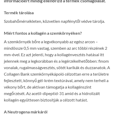
információért mindig ellenőrizd a termék csomagolását.
Termék tárolása
Szobahőmérsékleten, közvetlen napfénytől védve tárolja.
Miért fontos a kollagén a szemkörnyéken?
A szemkörnyék bőre a legvékonyabb az egész arcon –
mindössze 0,5 mm vastag, szemben az arc többi részének 2
mm-ével. Ez azt jelenti, hogy a kollagénvesztés hatásai itt
jelennek meg a legkorábban és a legérzékelhetőbben: finom
vonalak, rugalmasságvesztés, sötét karikák és duzzanatok. A
Collagen Bank szemkörnyékápoló célzottan erre a területre
fejlesztett, könnyű gél-krém textúrával, amely nem terheli a
vékony bőrt, de aktívan támogatja a kollagénszint
megőrzését. Az acetil-dipeptid-31 amid és a hidrolizált
kollagén együttesen biztosítják a célzott hatást.
A Neutrogena márkáról