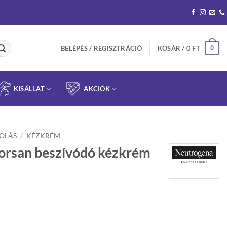
0
BELÉPÉS / REGISZTRÁCIÓ
KOSÁR /
0
FT
KISÁLLAT
AKCIÓK
OLÁS
/
KÉZKRÉM
orsan beszívódó kézkrém