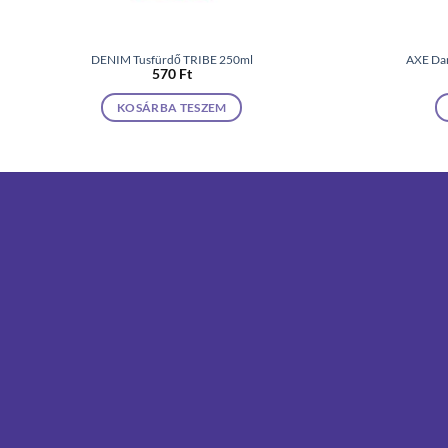
DENIM Tusfürdő TRIBE 250ml
AXE Dar
570
Ft
KOSÁRBA TESZEM