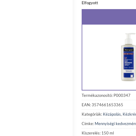
Elfogyott
Termékazonosító: P000347
EAN: 3574661653365
Kategóriák:
Kézápolás
,
Kézkr
Címke:
Mennyiségi kedvezmén
Kiszerelés: 150 ml