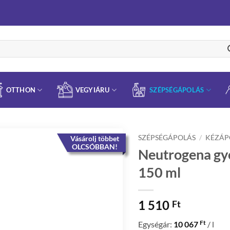
OTTHON
VEGYIÁRU
SZÉPSÉGÁPOLÁS
SZÉPSÉGÁPOLÁS
/
KÉZÁP
Vásárolj többet
OLCSÓBBAN!
Neutrogena gy
150 ml
1 510
Ft
Ft
Egységár:
10 067
/ l