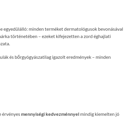
ése egyedülálló: minden terméket dermatológusok bevonásával
rka történetében – ezeket kifejezetten a zord éghajlati
zata.
ulák és bőrgyógyászatilag igazolt eredmények – minden
re érvényes
mennyiségi kedvezménnyel
mindig kiemelten jó