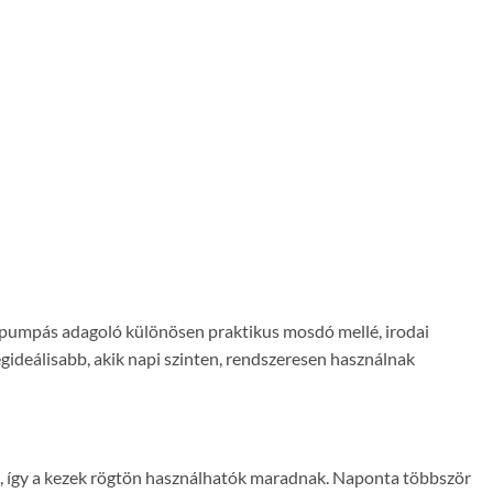
A pumpás adagoló különösen praktikus mosdó mellé, irodai
gideálisabb, akik napi szinten, rendszeresen használnak
ik, így a kezek rögtön használhatók maradnak. Naponta többször