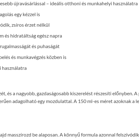
vesebb újravásárlással – ideális otthoni és munkahelyi használatra
agolás egy kézzel is
dik, zsíros érzet nélkül
m és hidratáltság egész napra
s rugalmasságát és puhaságát
gépelés és munkavégzés közben is
i használatra
ét, és a nagyobb, gazdaságosabb kiszerelést részesíti előnyben. 
erűen adagolható egy mozdulattal. A 150 ml-es méret azoknak a le
 majd masszírozd be alaposan. A könnyű formula azonnal felszívód