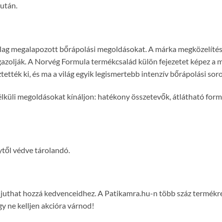
 után.
tilag megalapozott bőrápolási megoldásokat. A márka megközelít
zolják. A Norvég Formula termékcsalád külön fejezetet képez a má
tték ki, és ma a világ egyik legismertebb intenzív bőrápolási soro
küli megoldásokat kínáljon: hatékony összetevők, átlátható form
től védve tárolandó.
on juthat hozzá kedvenceidhez. A Patikamra.hu-n több száz termék
y ne kelljen akcióra várnod!