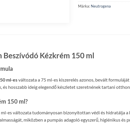
Márka:
Neutrogena
 Beszívódó Kézkrém 150 ml
rmula
50 ml-es
változata a 75 ml-es kiszerelés azonos, bevált formulájá
k, és hosszabb ideig elegendő készletet szeretnének tartani otth
rém 150 ml?
es változata tudományosan bizonyítottan védi és hidratálja a ke
almasságát, miközben a pumpás adagoló egyszerű, higiénikus és pr