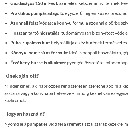
Gazdaságos 150 ml-es kiszerelés
: kétszer annyi termék, ke
Praktikus pumpás adagoló
: egyszerű, higiénikus és precíz ad
Azonnali felszívódás
: a könnyű formula azonnal a bőrbe szívó
Hosszan tartó hidratálás
: tudományosan bizonyított védele
Puha, rugalmas bőr
: helyreállítja a kéz bőrének természete
Könnyű, nem zsíros formula
: ideális nappali használatra, 
Érzékeny bőrre is alkalmas
: gyengéd összetétel mindennap
Kinek ajánlott?
Mindenkinek, aki napközben rendszeresen szeretné ápolni a kez
asztalra vagy a konyhába helyezve – mindig kéznél van és egysz
kézkrémet.
Hogyan használd?
Nyomd le a pumpát és vidd fel a krémet tiszta, száraz kezekre,