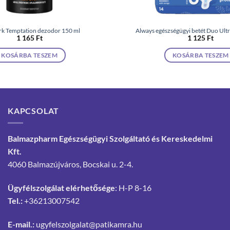
k Temptation dezodor 150 ml
Always egészségügyi betét Duo Ultr
1 165
Ft
1 125
Ft
KOSÁRBA TESZEM
KOSÁRBA TESZEM
KAPCSOLAT
Balmazpharm Egészségügyi Szolgáltató és Kereskedelmi
Kft.
4060 Balmazújváros, Bocskai u. 2-4.
Ügyfélszolgálat elérhetősége
: H-P 8-16
Tel.:
+36213007542
E-mail.:
ugyfelszolgalat@patikamra.hu