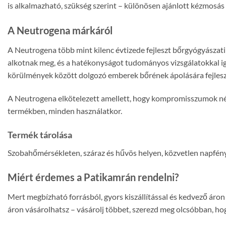
is alkalmazható, szükség szerint – különösen ajánlott kézmosás
A Neutrogena márkáról
A Neutrogena több mint kilenc évtizede fejleszt bőrgyógyásza
alkotnak meg, és a hatékonyságot tudományos vizsgálatokkal iga
körülmények között dolgozó emberek bőrének ápolására fejleszte
A Neutrogena elkötelezett amellett, hogy kompromisszumok nél
termékben, minden használatkor.
Termék tárolása
Szobahőmérsékleten, száraz és hűvös helyen, közvetlen napfény
Miért érdemes a Patikamrán rendelni?
Mert megbízható forrásból, gyors kiszállítással és kedvező ár
áron vásárolhatsz – vásárolj többet, szerezd meg olcsóbban, hog