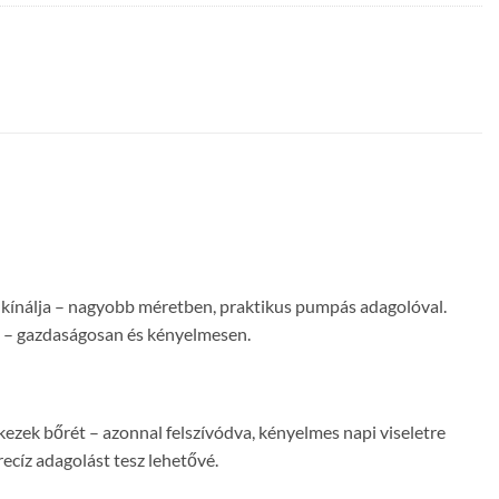
t kínálja – nagyobb méretben, praktikus pumpás adagolóval.
on – gazdaságosan és kényelmesen.
zek bőrét – azonnal felszívódva, kényelmes napi viseletre
ecíz adagolást tesz lehetővé.