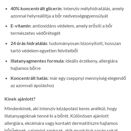
40% koncentrált glicerin
: intenzív mélyhidratálás, amely
azonnal helyreállítja a bőr nedvességegyensúlyát
E-vitamin
: antioxidáns védelem, amely erősíti a bőr
természetes védőrétegét
24 órás hidratálás
: tudományosan bizonyított, hosszan
tartó védelem egyetlen felvitelből
Illatanyagmentes formula
: ideális érzékeny, allergiára
hajlamos bőrre
Koncentrált hatás
: már egy cseppnyi mennyiség elegendő
az azonnali ápoláshoz
Kinek ajánlott?
Mindenkinek, aki intenzív kézápolást keres anélkül, hogy
illatanyagoknak tenné ki a bőrét. Különösen ajánlott
allergiára, ekcémára vagy kontakt dermatitiszre hajlamos
bőrűeknek, valamint azoknak, akik munkájuk során sokat