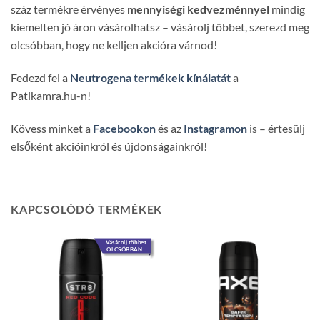
száz termékre érvényes
mennyiségi kedvezménnyel
mindig
kiemelten jó áron vásárolhatsz – vásárolj többet, szerezd meg
olcsóbban, hogy ne kelljen akcióra várnod!
Fedezd fel a
Neutrogena termékek kínálatát
a
Patikamra.hu-n!
Kövess minket a
Facebookon
és az
Instagramon
is – értesülj
elsőként akcióinkról és újdonságainkról!
KAPCSOLÓDÓ TERMÉKEK
Vásárolj többet
OLCSÓBBAN!