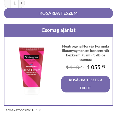
Neutrogena Norvég Formula illatanyagmentes koncentrált kézkrém 7
KOSÁRBA TESZEM
Csomag ajánlat
Neutrogena Norvég Formula
illatanyagmentes koncentrált
kézkrém 75 ml - 3 db-os
csomag
Original
Curr
1 110
Ft
1 055
Ft
price
price
was:
is:
KOSÁRBA TESZEK 3
1
1
110 Ft.
055 F
DB-OT
Termékazonosító: 13631