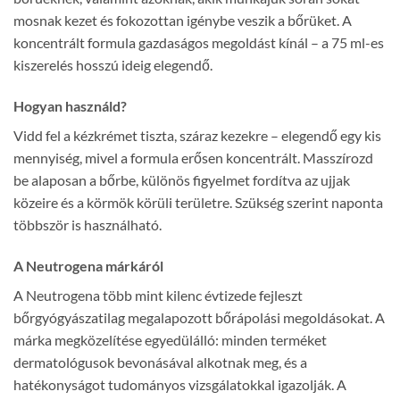
mosnak kezet és fokozottan igénybe veszik a bőrüket. A
koncentrált formula gazdaságos megoldást kínál – a 75 ml-es
kiszerelés hosszú ideig elegendő.
Hogyan használd?
Vidd fel a kézkrémet tiszta, száraz kezekre – elegendő egy kis
mennyiség, mivel a formula erősen koncentrált. Masszírozd
be alaposan a bőrbe, különös figyelmet fordítva az ujjak
közeire és a körmök körüli területre. Szükség szerint naponta
többször is használható.
A Neutrogena márkáról
A Neutrogena több mint kilenc évtizede fejleszt
bőrgyógyászatilag megalapozott bőrápolási megoldásokat. A
márka megközelítése egyedülálló: minden terméket
dermatológusok bevonásával alkotnak meg, és a
hatékonyságot tudományos vizsgálatokkal igazolják. A