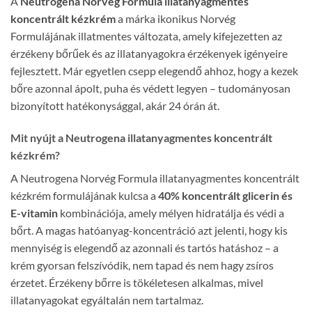
A
Neutrogena Norvég Formula illatanyagmentes
koncentrált kézkrém
a márka ikonikus Norvég
Formulájának illatmentes változata, amely kifejezetten az
érzékeny bőrűek és az illatanyagokra érzékenyek igényeire
fejlesztett. Már egyetlen csepp elegendő ahhoz, hogy a kezek
bőre azonnal ápolt, puha és védett legyen – tudományosan
bizonyított hatékonysággal, akár 24 órán át.
Mit nyújt a Neutrogena illatanyagmentes koncentrált
kézkrém?
A Neutrogena Norvég Formula illatanyagmentes koncentrált
kézkrém formulájának kulcsa a
40% koncentrált glicerin és
E-vitamin
kombinációja, amely mélyen hidratálja és védi a
bőrt. A magas hatóanyag-koncentráció azt jelenti, hogy kis
mennyiség is elegendő az azonnali és tartós hatáshoz – a
krém gyorsan felszívódik, nem tapad és nem hagy zsíros
érzetet. Érzékeny bőrre is tökéletesen alkalmas, mivel
illatanyagokat egyáltalán nem tartalmaz.