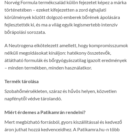
Norvég Formula termékcsalád külön fejezetet képez a márka
történetében – ezeket kifejezetten a zord éghajlati
körülmények között dolgozó emberek bőrének ápolására
fejlesztették ki, és ma a világ egyik legismertebb intenzív
bőrápolási sorozata.
A Neutrogena elkötelezett amellett, hogy kompromisszumok
nélküli megoldásokat kínáljon: hatékony összetevők,
átlátható formulák és bőrgyógyászatilag igazolt eredmények
– minden termékben, minden használatkor.
Termék tárolása
Szobahőmérsékleten, száraz és hűvös helyen, közvetlen
napfénytől védve tárolandó.
Miért érdemes a Patikamrán rendelni?
Mert megbízható forrásból, gyors kiszállítással és kedvező
áron juthat hozzá kedvenceidhez. A Patikamra.hu-n több