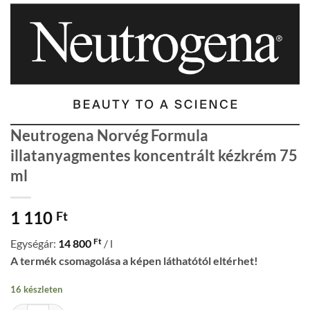
Neutrogena Norvég Formula
illatanyagmentes koncentrált kézkrém 75
ml
1 110
Ft
Ft
Egységár:
14 800
/ l
A termék csomagolása a képen láthatótól eltérhet!
16 készleten