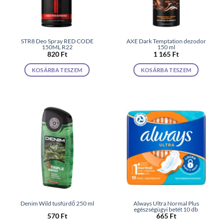
STR8 Deo Spray RED CODE
AXE Dark Temptation dezodor
150ML R22
150 ml
820
Ft
1 165
Ft
KOSÁRBA TESZEM
KOSÁRBA TESZEM
Denim Wild tusfürdő 250 ml
Always Ultra Normal Plus
egészségügyi betét 10 db
570
Ft
665
Ft