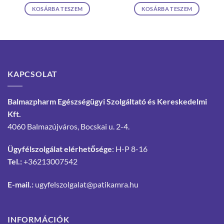
KOSÁRBA TESZEM
KOSÁRBA TESZEM
KAPCSOLAT
Balmazpharm Egészségügyi Szolgáltató és Kereskedelmi
Kft.
4060 Balmazújváros, Bocskai u. 2-4.
Ügyfélszolgálat elérhetősége
: H-P 8-16
Tel.:
+36213007542
E-mail.:
ugyfelszolgalat@patikamra.hu
INFORMÁCIÓK