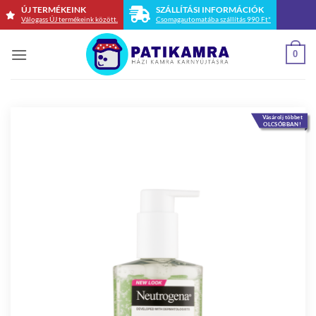
Skip
ÚJ TERMÉKEINK
SZÁLLÍTÁSI INFORMÁCIÓK
Válogass ÚJ termékeink között.
Csomagautomatába szállítás 990 Ft*
to
content
0
Vásárolj többet
OLCSÓBBAN!