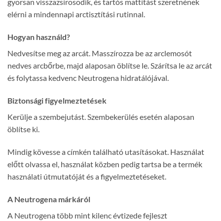
gyorsan visszazsírosodik, és tartós mattítást szeretnének
elérni a mindennapi arctisztítási rutinnal.
Hogyan használd?
Nedvesítse meg az arcát. Masszírozza be az arclemosót
nedves arcbőrbe, majd alaposan öblítse le. Szárítsa le az arcát
és folytassa kedvenc Neutrogena hidratálójával.
Biztonsági figyelmeztetések
Kerülje a szembejutást. Szembekerülés esetén alaposan
öblítse ki.
Mindig kövesse a címkén található utasításokat. Használat
előtt olvassa el, használat közben pedig tartsa be a termék
használati útmutatóját és a figyelmeztetéseket.
A Neutrogena márkáról
A Neutrogena több mint kilenc évtizede fejleszt