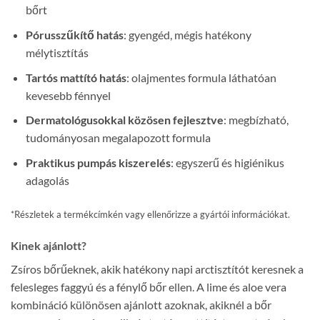
bőrt
Pórusszűkítő hatás
: gyengéd, mégis hatékony
mélytisztítás
Tartós mattító hatás
: olajmentes formula láthatóan
kevesebb fénnyel
Dermatológusokkal közösen fejlesztve
: megbízható,
tudományosan megalapozott formula
Praktikus pumpás kiszerelés
: egyszerű és higiénikus
adagolás
*Részletek a termékcímkén vagy ellenőrizze a gyártói információkat.
Kinek ajánlott?
Zsíros bőrűeknek, akik hatékony napi arctisztítót keresnek a
felesleges faggyú és a fénylő bőr ellen. A lime és aloe vera
kombináció különösen ajánlott azoknak, akiknél a bőr