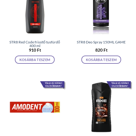
STR8 Red Code frissítő tusfürdő
STR8 Deo Spray 150ML GAME
400 ml
910
Ft
820
Ft
KOSÁRBA TESZEM
KOSÁRBA TESZEM
Vásárolj többet
Vásárolj többet
OLCSÓBBAN!
OLCSÓBBAN!