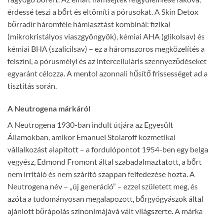
érdessé teszi a bőrt és eltömíti a pórusokat. A Skin Detox
bőrradír háromféle hámlasztást kombinál: fizikai
(mikrokristályos viaszgyöngyök), kémiai AHA (glikolsav) és
kémiai BHA (szalicilsav) – ez a háromszoros megközelítés a
felszíni, a pórusmélyi és az intercelluláris szennyeződéseket
egyaránt célozza. A mentol azonnali hűsítő frissességet ad a
tisztítás során.
A Neutrogena márkáról
A Neutrogena 1930-ban indult útjára az Egyesült
Államokban, amikor Emanuel Stolaroff kozmetikai
vállalkozást alapított – a fordulópontot 1954-ben egy belga
vegyész, Edmond Fromont által szabadalmaztatott, a bőrt
nem irritáló és nem szárító szappan felfedezése hozta. A
Neutrogena név – „új generáció” – ezzel született meg, és
azóta a tudományosan megalapozott, bőrgyógyászok által
ajánlott bőrápolás szinonimájává vált világszerte. A márka