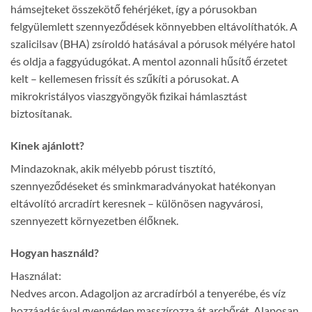
hámsejteket összekötő fehérjéket, így a pórusokban
felgyülemlett szennyeződések könnyebben eltávolíthatók. A
szalicilsav (BHA) zsíroldó hatásával a pórusok mélyére hatol
és oldja a faggyúdugókat. A mentol azonnali hűsítő érzetet
kelt – kellemesen frissít és szűkíti a pórusokat. A
mikrokristályos viaszgyöngyök fizikai hámlasztást
biztosítanak.
Kinek ajánlott?
Mindazoknak, akik mélyebb pórust tisztító,
szennyeződéseket és sminkmaradványokat hatékonyan
eltávolító arcradírt keresnek – különösen nagyvárosi,
szennyezett környezetben élőknek.
Hogyan használd?
Használat:
Nedves arcon. Adagoljon az arcradírból a tenyerébe, és víz
hozzáadásával gyengéden masszírozza át arcbőrét. Alaposan