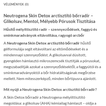
VÉLEMÉNYEK (0)
Neutrogena Skin Detox arctisztító bőrradír –
Glikolsav, Mentol, Mélyebb Pórusok Tisztítása
Hűsítő mélyíttisztító radír – szennyeződések, faggyú és
sminkmaradványok eltávolítása, ragyogó arcbőr
A
Neutrogena Skin Detox arctisztító bőrradír
hűsítő
gélformulája segít eltávolítani az eltömődéseket és a
mindennapi szennyeződést. A glikolsavval dúsított,
gyengéden hámlasztó mikroszemcsék tisztítják a pórusokat,
megszabadítják azokat a szennyeződésektől, a faggyútól és a
sminkmaradványoktól a bőr hidratáltságának megőrzése
mellett. Nem mitesszerképző, minden bőrtípusra ajánlott.
Mit nyújt a Neutrogena Skin Detox arctisztító bőrradír?
A Skin Detox bőrradír a Neutrogena mélyííttisztító
megoldása: a glikolsav (AHA) kémiailag hámlaszt – oldja a