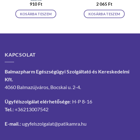
910
Ft
2 065
Ft
KOSÁRBA TESZEM
KOSÁRBA TESZEM
KAPCSOLAT
Balmazpharm Egészségügyi Szolgáltató és Kereskedelmi
Kft.
4060 Balmazújváros, Bocskai u. 2-4.
Ügyfélszolgálat elérhetősége
: H-P 8-16
Tel.:
+36213007542
E-mail.:
ugyfelszolgalat@patikamra.hu