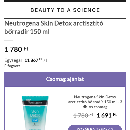
Neutrogena Skin Detox arctisztító
bőrradír 150 ml
1 780
Ft
Ft
Egységár:
11 867
/ l
Elfogyott
Csomag ajánlat
Neutrogena Skin Detox
arctisztító bőrradír 150 ml - 3
db-os csomag
Original
Curr
1 780
Ft
1 691
Ft
price
price
was:
is:
KOSÁRBA TESZEK 3