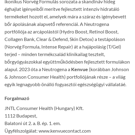
ikonikus Norvég Formulás sorozata a skandináv hideg
éghajlat igényeiből merítve fejlesztett intenzív hidratáló
termékeket hozott el, amelyek mára a száraz és igénybevett
bőr ápolásának alapvető referenciái. A Neutrogena
portfóliója az arcápolástól (Hydro Boost, Retinol Boost,
Collagen Bank, Clear & Defend, Skin Detox) a testápoláson
(Norvég Formula, Intense Repair) át a hajápolásig (T/Gel)
terjed – minden termékcsalád klinikailag tesztelt,
bőrgyógyászokkal együttműködésben fejlesztett formulákon
alapul. 2023 óta a Neutrogena a
Kenvue
(korábban Johnson
& Johnson Consumer Health) portfoliójának része – a világ
egyik legnagyobb önálló fogyasztói egészségügyi vállalatáé.
Forgalmazó
JNTL Consumer Health (Hungary) Kft.
1112 Budapest,
Balatoni út 2. a. B. ép. 1. em.
Ügyfélszolgálat: www.kenvuecontact.com