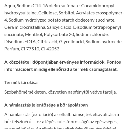
Aqua, Sodium C14-16 olefin sulfonate, Cocamidopropyl
hydroxysultaine, Cellulose, Sorbitol, Acrylates crosspolymer-
4, Sodium hydrolyzed potato starch dodecenylsuccinate,
Cera microcristallina, Salicylic acid, Disodium tetrapropenyl
succinate, Menthol, Polysorbate 20, Sodium chloride,
Disodium EDTA, Citric acid, Glycolic acid, Sodium hydroxide,
Parfum, CI 77510, CI 42053
A közzététel időpontjában érvényes információk. Pontos
információért mindig ellenőrizd a termék csomagolását.
Termék tárolása
Szobahőmérsékleten, közvetlen napfénytől védve tárolja.
A hámlasztás jelentősége a bőrápolásban
A hámlasztás (exfoliáció) az elhalt hámsejtek eltávolítása a
bőr felszínéről – ez a lépés kulcsfontosságú az egészséges,
ragyogó bőrért. Az elhalt hámsejtek felgyülemlése fakóvá,