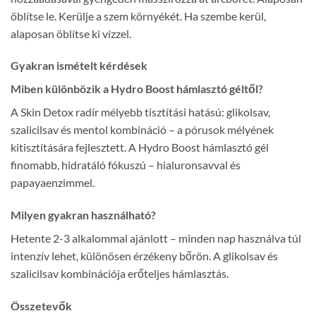
öblítse le. Kerülje a szem környékét. Ha szembe kerül,
alaposan öblítse ki vízzel.
Gyakran ismételt kérdések
Miben különbözik a Hydro Boost hámlasztó géltől?
A Skin Detox radír mélyebb tisztítási hatású: glikolsav,
szalicilsav és mentol kombináció – a pórusok mélyének
kitisztítására fejlesztett. A Hydro Boost hámlasztó gél
finomabb, hidratáló fókuszú – hialuronsavval és
papayaenzimmel.
Milyen gyakran használható?
Hetente 2-3 alkalommal ajánlott – minden nap használva túl
intenzív lehet, különösen érzékeny bőrön. A glikolsav és
szalicilsav kombinációja erőteljes hámlasztás.
Összetevők