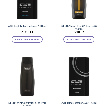
AXE Ice Chill aftershave 100 ml
STR8 Ahead frissítő tusfürdő
400 ml
2 065
Ft
910
Ft
KOSÁRBA TESZEM
KOSÁRBA TESZEM
STR8 Original frissítő tusfürdő
AXE Black aftershave 100 ml
400 ml