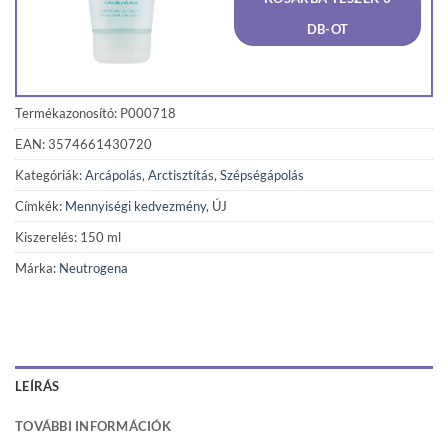
1
1
780 Ft.
691 F
DB-OT
Termékazonosító: P000718
EAN: 3574661430720
Kategóriák:
Arcápolás
,
Arctisztítás
,
Szépségápolás
Címkék:
Mennyiségi kedvezmény
,
ÚJ
Kiszerelés: 150 ml
Márka:
Neutrogena
LEÍRÁS
TOVÁBBI INFORMÁCIÓK