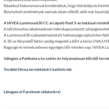
Ráadásul hialuronsavval kombináltuk, hogy hidratálja és kisimít
Bizonyított eredmények vannak olyan nőktől, akik már használjá
A NIVEA Luminous630 CC arcápoló fluid 3-as hatással rendel
A bőrtónushoz alkalmazkodó mikrokapszulázott színpigmenteknek
A Luminous630 szabadalmaztatott hatóanyaga sejtszinten fejti ki
A 30-as fényvédő faktor pedig megvédi a bőrt a káros UVA/UVB
Ragyogó és természetesen egységes bőr minden nap: NIVEA Lu
Válogass a Patikamra.hu széles és folyamatosan bővülő term
További Nivea termékekért kattints ide
Látogass el Facebook oldalunkra
!