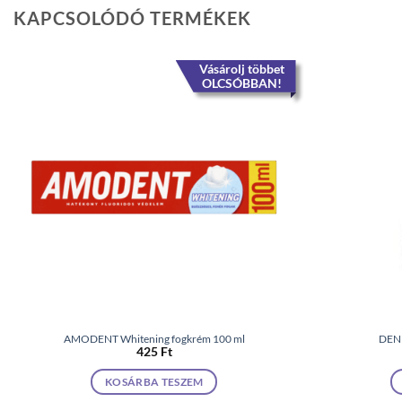
KAPCSOLÓDÓ TERMÉKEK
Vásárolj többet
OLCSÓBBAN!
AMODENT Whitening fogkrém 100 ml
DENI
425
Ft
KOSÁRBA TESZEM