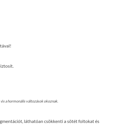
tával!
ztosít.
és a hormonális változások okoznak.
mentációt, láthatóan csökkenti a sötét foltokat és