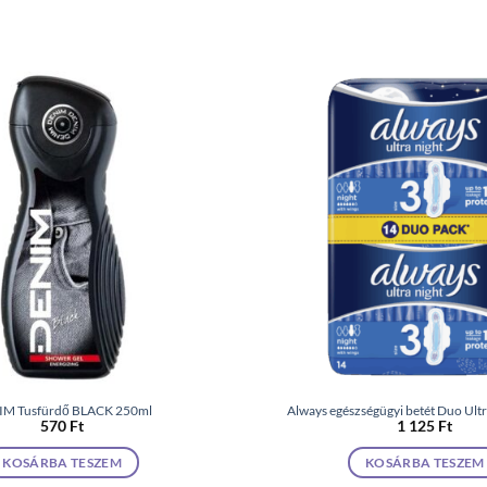
M Tusfürdő BLACK 250ml
Always egészségügyi betét Duo Ultr
570
Ft
1 125
Ft
KOSÁRBA TESZEM
KOSÁRBA TESZEM