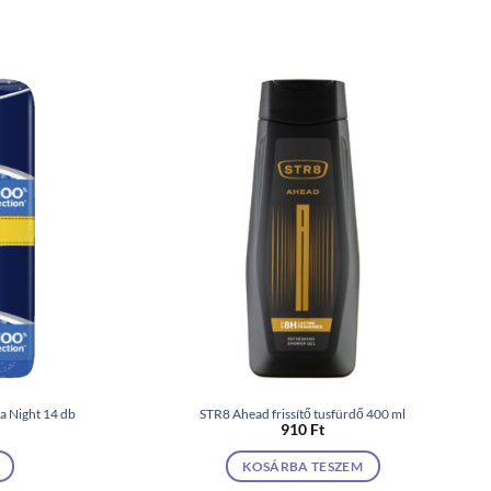
a Night 14 db
STR8 Ahead frissítő tusfürdő 400 ml
910
Ft
KOSÁRBA TESZEM