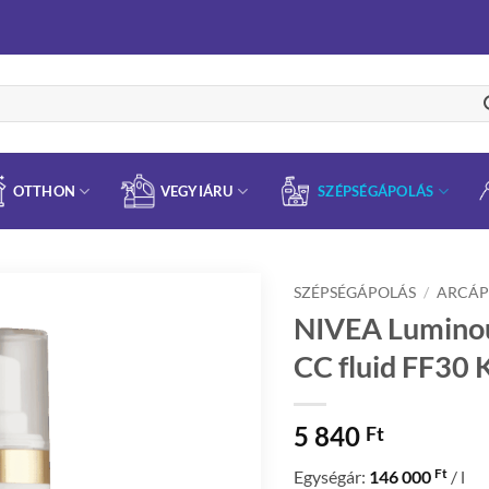
OTTHON
VEGYIÁRU
SZÉPSÉGÁPOLÁS
SZÉPSÉGÁPOLÁS
/
ARCÁP
NIVEA Luminou
CC fluid FF30 
5 840
Ft
Ft
Egységár:
146 000
/ l