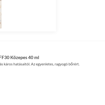
 FF30 Közepes 40 ml
ás káros hatásaitól. Az egyenletes, ragyogó bőrért.