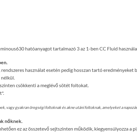
uminous630 hatóanyagot tartalmazó 3 az 1-ben CC Fluid használa
ben.
 rendszeres használat esetén pedig hosszan tartó eredményeket bi
nélkül.
inten csökkenti a meglévő sötét foltokat.
*.
 vagy gyakran öregségi foltoknak és akne utáni foltoknak, amelyeket a napozás 
ak nőknek.
etően ez az összetevő sejtszinten működik, kiegyensúlyozza a pig