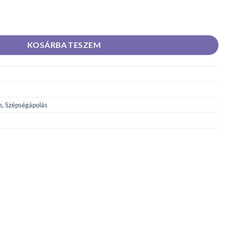
oltok elleni CC fluid FF30 Közepes mennyiség
KOSÁRBA TESZEM
m
,
Szépségápolás