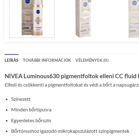
LEÍRÁS
TOVÁBBI INFORMÁCIÓK
VÉLEMÉNYEK (0)
NIVEA Luminous630 pigmentfoltok elleni CC fluid
Elfedi és csökkenti a pigmentfoltokat és védi a bőrt a napsugárz
Színezett
Minden bőrtípusra
Egyenletes bőrszín
Bőrtónushoz igazodó mikrokapszulázott színpig
men
tek