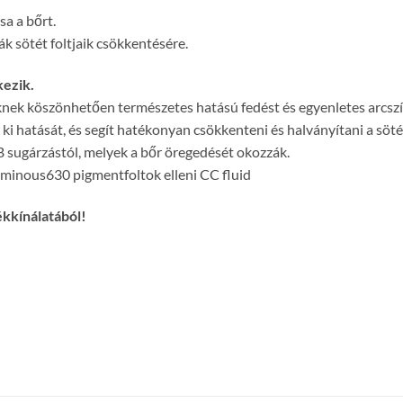
sa a bőrt.
k sötét foltjaik csökkentésére.
kezik.
 köszönhetően természetes hatású fedést és egyenletes arcszínt 
 hatását, és segít hatékonyan csökkenteni és halványítani a sötét 
 sugárzástól, melyek a bőr öregedését okozzák.
minous630 pigmentfoltok elleni CC fluid
ékkínálatából!