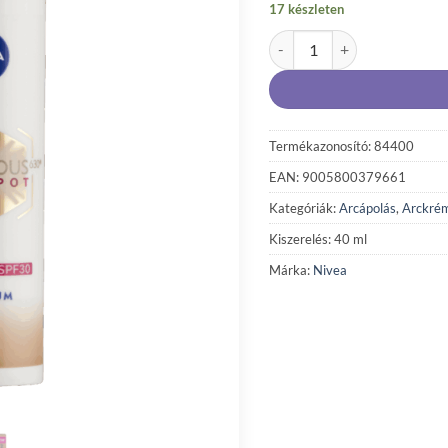
17 készleten
NIVEA Luminous630 pigmentf
Termékazonosító: 84400
EAN: 9005800379661
Kategóriák:
Arcápolás
,
Arckré
Kiszerelés: 40 ml
Márka:
Nivea