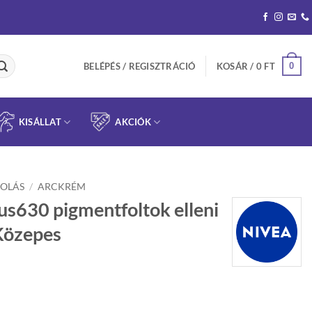
0
BELÉPÉS / REGISZTRÁCIÓ
KOSÁR /
0
FT
KISÁLLAT
AKCIÓK
OLÁS
/
ARCKRÉM
s630 pigmentfoltok elleni
Közepes