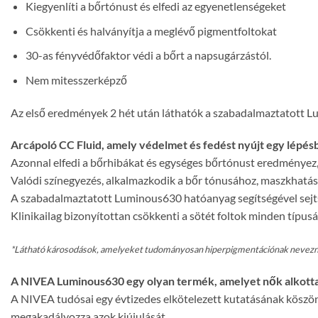
Kiegyenlíti a bőrtónust és elfedi az egyenetlenségeket
Csökkenti és halványítja a meglévő pig
men
tfoltokat
30-as fényvédőfaktor védi a bőrt a napsugárzástól.
Nem mitesszerképző
Az első eredmények 2 hét után láthatók a szabadalmaztatott L
Arcápoló CC Fluid, amely védelmet és fedést nyújt egy lépés
Azonnal elfedi a bőrhibákat és egységes bőrtónust eredményez,
Valódi színegyezés, alkalmazkodik a bőr tónusához, maszkhatás 
A szabadalmaztatott Luminous630 hatóanyag segítségével sejtsz
Klinikailag bizonyítottan csökkenti a sötét foltok minden típusát
*Látható károsodások, amelyeket tudományosan hiperpigmentációnak neveznek,
A NIVEA Luminous630 egy olyan termék, amelyet nők alkott
A NIVEA tudósai egy évtizedes elkötelezett kutatásának köszönh
megakadályozza azok kiújulását.