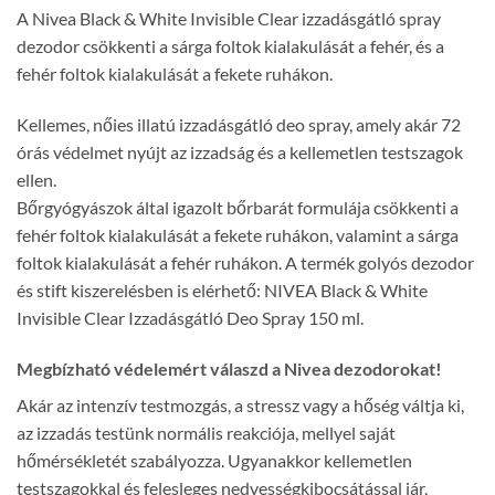
A Nivea Black & White Invisible Clear izzadásgátló spray
dezodor csökkenti a sárga foltok kialakulását a fehér, és a
fehér foltok kialakulását a fekete ruhákon.
Kellemes, nőies illatú izzadásgátló deo spray, amely akár 72
órás védelmet nyújt az izzadság és a kellemetlen testszagok
ellen.
Bőrgyógyászok által igazolt bőrbarát formulája csökkenti a
fehér foltok kialakulását a fekete ruhákon, valamint a sárga
foltok kialakulását a fehér ruhákon. A termék golyós dezodor
és stift kiszerelésben is elérhető: NIVEA Black & White
Invisible Clear Izzadásgátló Deo Spray 150 ml.
Megbízható védelemért válaszd a Nivea dezodorokat!
Akár az intenzív testmozgás, a stressz vagy a hőség váltja ki,
az izzadás testünk normális reakciója, mellyel saját
hőmérsékletét szabályozza. Ugyanakkor kellemetlen
testszagokkal és felesleges nedvességkibocsátással jár,