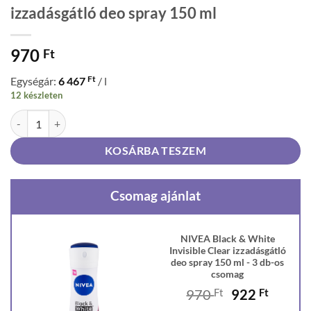
izzadásgátló deo spray 150 ml
970
Ft
Ft
Egységár:
6 467
/ l
12 készleten
NIVEA Black & White Invisible Clear izzadásgátló deo spray 150 ml m
KOSÁRBA TESZEM
Csomag ajánlat
NIVEA Black & White
Invisible Clear izzadásgátló
deo spray 150 ml - 3 db-os
csomag
Original
Curren
970
Ft
922
Ft
price
price