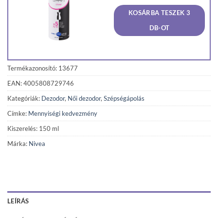
was:
is:
KOSÁRBA TESZEK 3
970 Ft.
922 Ft
DB-OT
Termékazonosító: 13677
EAN: 4005808729746
Kategóriák:
Dezodor
,
Női dezodor
,
Szépségápolás
Címke:
Mennyiségi kedvezmény
Kiszerelés: 150 ml
Márka:
Nivea
LEÍRÁS