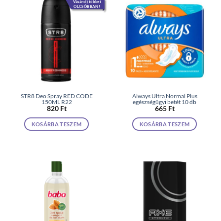
Vásárolj többet
OLCSÓBBAN!
STR8 Deo Spray RED CODE
Always Ultra Normal Plus
150ML R22
egészségügyi betét 10 db
820
Ft
665
Ft
KOSÁRBA TESZEM
KOSÁRBA TESZEM