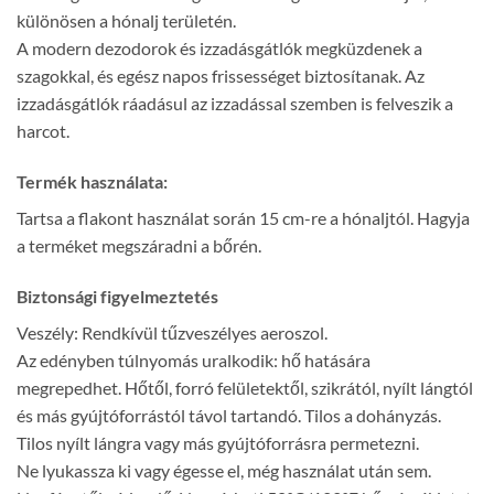
különösen a hónalj területén.
A modern dezodorok és izzadásgátlók megküzdenek a
szagokkal, és egész napos frissességet biztosítanak. Az
izzadásgátlók ráadásul az izzadással szemben is felveszik a
harcot.
Termék használata:
Tartsa a flakont használat során 15 cm-re a hónaljtól. Hagyja
a terméket megszáradni a bőrén.
Biztonsági figyelmeztetés
Veszély: Rendkívül tűzveszélyes aeroszol.
Az edényben túlnyomás uralkodik: hő hatására
megrepedhet. Hőtől, forró felületektől, szikrától, nyílt lángtól
és más gyújtóforrástól távol tartandó. Tilos a dohányzás.
Tilos nyílt lángra vagy más gyújtóforrásra permetezni.
Ne lyukassza ki vagy égesse el, még használat után sem.