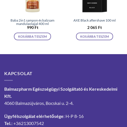
Baba 2in1 sampon és balzsam
AXE Black aftershave 100 ml
mandulaolajjal 400 ml
990
Ft
2 065
Ft
KOSÁRBA TESZEM
KOSÁRBA TESZEM
KAPCSOLAT
Balmazpharm Egészségügyi Szolgáltató és Kereskedelmi
Kft.
4060 Balmazújváros, Bocskai u. 2-4.
Ügyfélszolgálat elérhetősége
: H-P 8-16
Tel.:
+36213007542