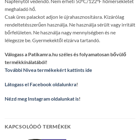
Napfénytől védendő. Nem érheti 50°C/122°F hőmérsékletet
meghaladó hő.
Csak üres palackot adjon le újrahasznosításra. Kizárólag
rendeltetésszerűen használja. Ne használja sérült vagy irritált
bőrfelületen. Ne használja nagy mennyiségben és ne
lélegezze be. Gyermekektől elzárva tartandó.
Válogass a Patikamra.hu széles és folyamatosan bővülő
termékkínálatából!
További Nivea termékekért kattints ide
Látogass el Facebook oldalunkra
!
Nézd meg Instagram oldalunkat is
!
KAPCSOLÓDÓ TERMÉKEK