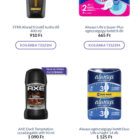
STR8 Ahead frissítő tusfürdő
Always Ultra Super Plus
400 ml
egészségügyi betét 8 db
910
Ft
665
Ft
KOSÁRBA TESZEM
KOSÁRBA TESZEM
Vásárolj többet
OLCSÓBBAN!
AXE Dark Temptation
Always egészségügyi betét Duo
izzadásgátló stift 50 ml
Ultra Night 14 db
1 090
Ft
1 125
Ft