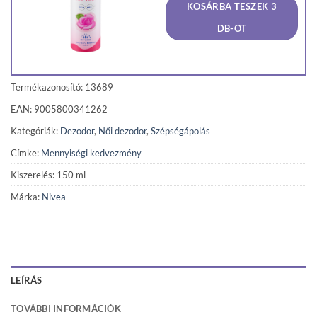
KOSÁRBA TESZEK 3
970 Ft.
922 Ft
DB-OT
Termékazonosító: 13689
EAN: 9005800341262
Kategóriák:
Dezodor
,
Női dezodor
,
Szépségápolás
Címke:
Mennyiségi kedvezmény
Kiszerelés: 150 ml
Márka:
Nivea
LEÍRÁS
TOVÁBBI INFORMÁCIÓK