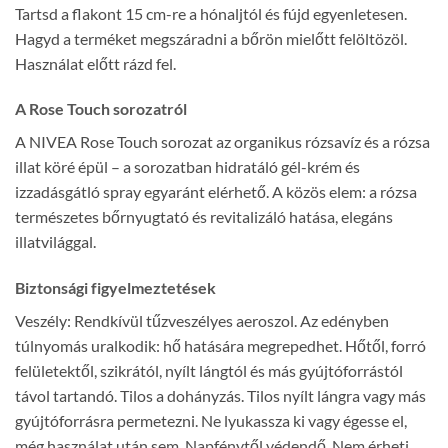
Tartsd a flakont 15 cm-re a hónaljtól és fújd egyenletesen.
Hagyd a terméket megszáradni a bőrön mielőtt felöltözöl.
Használat előtt rázd fel.
A Rose Touch sorozatról
A NIVEA Rose Touch sorozat az organikus rózsavíz és a rózsa
illat köré épül – a sorozatban hidratáló gél-krém és
izzadásgátló spray egyaránt elérhető. A közös elem: a rózsa
természetes bőrnyugtató és revitalizáló hatása, elegáns
illatvilággal.
Biztonsági figyelmeztetések
Veszély: Rendkívül tűzveszélyes aeroszol. Az edényben
túlnyomás uralkodik: hő hatására megrepedhet. Hőtől, forró
felületektől, szikrától, nyílt lángtól és más gyújtóforrástól
távol tartandó. Tilos a dohányzás. Tilos nyílt lángra vagy más
gyújtóforrásra permetezni. Ne lyukassza ki vagy égesse el,
még használat után sem. Napfénytől védendő. Nem érheti