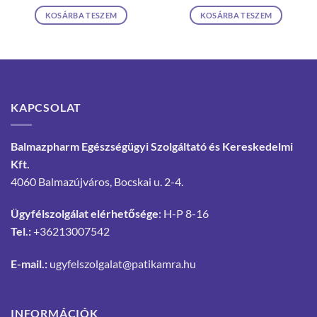
KOSÁRBA TESZEM
KOSÁRBA TESZEM
KAPCSOLAT
Balmazpharm Egészségügyi Szolgáltató és Kereskedelmi
Kft.
4060 Balmazújváros, Bocskai u. 2-4.
Ügyfélszolgálat elérhetősége
: H-P 8-16
Tel.:
+36213007542
E-mail.:
ugyfelszolgalat@patikamra.hu
INFORMÁCIÓK