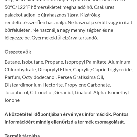
50°C/122°F hőmérsékletet meghaladó hő. Csak üres
palackot adjon le újrahasznosításra. Kizárólag
rendeltetésszerűen használja. Ne használja sérült vagy irritált
bőrfelületen. Ne használja nagy mennyiségben és ne
lélegezze be. Gyermekektől elzárva tartandó.
Összetevők
Butane, Isobutane, Propane, Isopropyl Palmitate, Aluminum
Chlorohydrate, Dicaprylyl Ether, Caprylic/Capric Triglyceride,
Parfum, Octyldodecanol, Persea Gratissima Oil,
Disteardimonium Hectorite, Propylene Carbonate,
Tocopherol, Citronellol, Geraniol, Linalool, Alpha-Isomethyl
Ionone
A közzététel időpontjában érvényes információk. Pontos
információért mindig ellenőrizd a termék csomagolását.
Termék tárolása