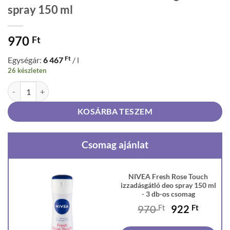
spray 150 ml
970
Ft
Ft
Egységár:
6 467
/ l
26 készleten
NIVEA Fresh Rose Touch izzadásgátló deo spray 150 ml mennyiség
KOSÁRBA TESZEM
Csomag ajánlat
NIVEA Fresh Rose Touch
izzadásgátló deo spray 150 ml
- 3 db-os csomag
Original
Curren
970
Ft
922
Ft
price
price
was:
is: