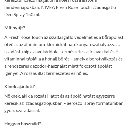
mindennapokban: NIVEA Fresh Rose Touch Izzadásgátló
Deo Spray 150 ml.
Mit nyújt?
A Fresh Rose Touch az izzadásgátló védelmet és a bőrápolást
ötvözi: az alumínium-klorhidrát hatékonyan szabályozza az
izzadást, míg az avokádóolaj természetes zsírsavakkal és E-
vitaminnal táplálja a hónalj bőrét – amely a borotválkozás és
a rendszeres dezodor-használat miatt fokozott ápolást
igényel. A rózsás illat természetes és nőies.
Kinek ajánlott?
Nőknek, akik a rózsás illatot és az ápoló hatást egyszerre
keresik az izzadásgátlójukban – aeroszol spray formátumban,
gyors száradással.
Hogyan használd?