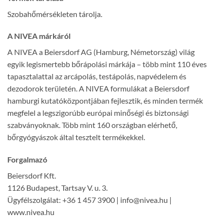
Szobahőmérsékleten tárolja.
A NIVEA márkáról
A NIVEA a Beiersdorf AG (Hamburg, Németország) világ
egyik legismertebb bőrápolási márkája – több mint 110 éves
tapasztalattal az arcápolás, testápolás, napvédelem és
dezodorok területén. A NIVEA formulákat a Beiersdorf
hamburgi kutatóközpontjában fejlesztik, és minden termék
megfelel a legszigorúbb európai minőségi és biztonsági
szabványoknak. Több mint 160 országban elérhető,
bőrgyógyászok által tesztelt termékekkel.
Forgalmazó
Beiersdorf Kft.
1126 Budapest, Tartsay V. u. 3.
Ügyfélszolgálat: +36 1 457 3900 | info@nivea.hu |
www.nivea.hu