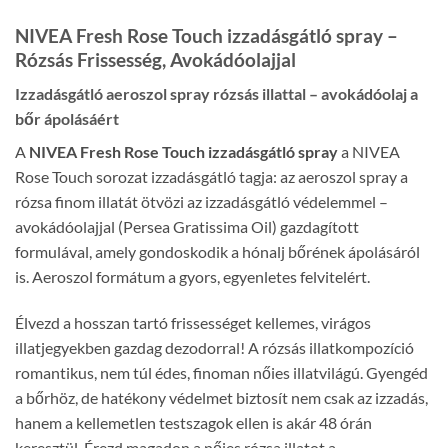
NIVEA Fresh Rose Touch izzadásgátló spray –
Rózsás Frissesség, Avokádóolajjal
Izzadásgátló aeroszol spray rózsás illattal – avokádóolaj a
bőr ápolásáért
A
NIVEA Fresh Rose Touch izzadásgátló spray
a NIVEA
Rose Touch sorozat izzadásgátló tagja: az aeroszol spray a
rózsa finom illatát ötvözi az izzadásgátló védelemmel –
avokádóolajjal (Persea Gratissima Oil) gazdagított
formulával, amely gondoskodik a hónalj bőrének ápolásáról
is. Aeroszol formátum a gyors, egyenletes felvitelért.
Élvezd a hosszan tartó frissességet kellemes, virágos
illatjegyekben gazdag dezodorral! A rózsás illatkompozíció
romantikus, nem túl édes, finoman nőies illatvilágú. Gyengéd
a bőrhöz, de hatékony védelmet biztosít nem csak az izzadás,
hanem a kellemetlen testszagok ellen is akár 48 órán
keresztül. Érezd magadon a nőies rózsa illatot a