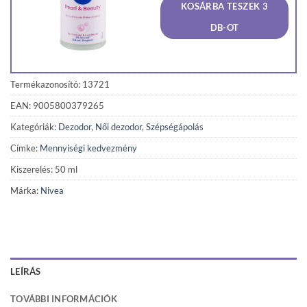
KOSÁRBA TESZEK 3
995 Ft.
945 Ft
DB-OT
Termékazonosító: 13721
EAN: 9005800379265
Kategóriák:
Dezodor
,
Női dezodor
,
Szépségápolás
Címke:
Mennyiségi kedvezmény
Kiszerelés: 50 ml
Márka:
Nivea
LEÍRÁS
TOVÁBBI INFORMÁCIÓK