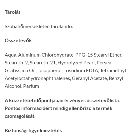
Tárolás
Szobahőmérsékleten tárolandó.
Összetevők
Aqua, Aluminum Chlorohydrate, PPG-15 Stearyl Ether,
Steareth-2, Steareth-21, Hydrolyzed Pearl, Persea
Gratissima Oil, Tocopherol, Trisodium EDTA, Tetramethyl
Acetyloctahydronaphthalenes, Geranyl Acetate, Benzyl
Alcohol, Parfum
A közzététel időpontjában érvényes összetevőlista.
Pontos információért mindig ellenőrizd a termék
csomagolását.
Biztonsági figyelmeztetés