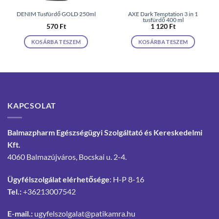
DENIM Tusfürdő GOLD 250ml
AXE Dark Temptation 3 in 1
tusfürdő 400 ml
570
Ft
1 120
Ft
KOSÁRBA TESZEM
KOSÁRBA TESZEM
KAPCSOLAT
Balmazpharm Egészségügyi Szolgáltató és Kereskedelmi
Kft.
4060 Balmazújváros, Bocskai u. 2-4.
Ügyfélszolgálat elérhetősége
: H-P 8-16
Tel.:
+36213007542
E-mail.:
ugyfelszolgalat@patikamra.hu