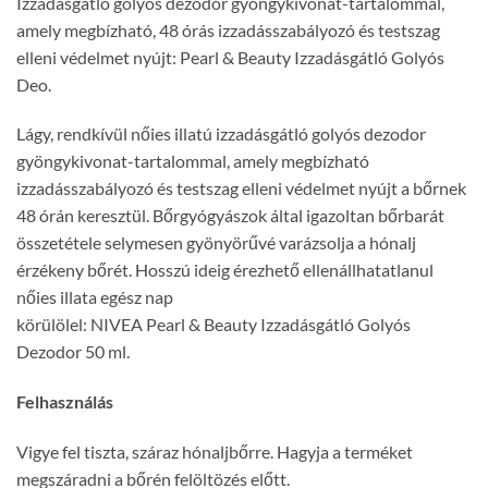
Izzadásgátló golyós dezodor gyöngykivonat-tartalommal,
amely megbízható, 48 órás izzadásszabályozó és testszag
elleni védelmet nyújt:
Pearl
&
Beauty
Izzadásgátló Golyós
Deo.
Lágy, rendkívül nőies illatú izzadásgátló golyós dezodor
gyöngykivonat-tartalommal, amely megbízható
izzadásszabályozó és testszag elleni védelmet nyújt a bőrnek
48 órán keresztül. Bőrgyógyászok által igazoltan bőrbarát
összetétele selymesen gyönyörűvé varázsolja a hónalj
érzékeny bőrét. Hosszú ideig érezhető ellenállhatatlanul
nőies illata egész nap
körülölel:
NIVEA
Pearl
&
Beauty
Izzadásgátló Golyós
Dezodor 50 ml.
Felhasználás
Vigye fel tiszta, száraz hónaljbőrre. Hagyja a terméket
megszáradni a bőrén felöltözés előtt.