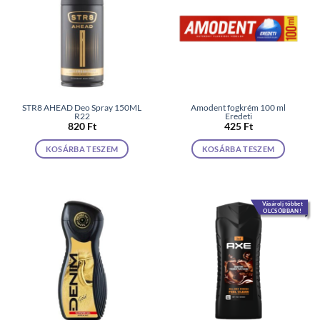
STR8 AHEAD Deo Spray 150ML
Amodent fogkrém 100 ml
R22
Eredeti
820
Ft
425
Ft
KOSÁRBA TESZEM
KOSÁRBA TESZEM
Vásárolj többet
OLCSÓBBAN!