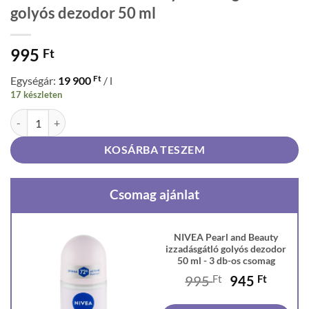
golyós dezodor 50 ml
995
Ft
Ft
Egységár:
19 900
/ l
17 készleten
NIVEA Pearl and Beauty izzadásgátló golyós dezodor 50 ml mennyisé
KOSÁRBA TESZEM
Csomag ajánlat
NIVEA Pearl and Beauty
izzadásgátló golyós dezodor
50 ml - 3 db-os csomag
Original
Curren
995
Ft
945
Ft
price
price
was:
is: