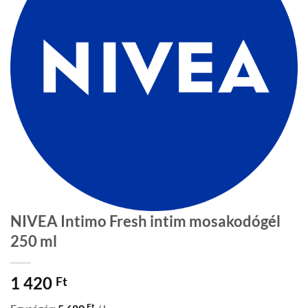
NIVEA Intimo Fresh intim mosakodógél
250 ml
1 420
Ft
Ft