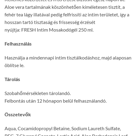
Aloe vera tartalmának köszönhetően kíméletesen tisztít, a
fehér tea lágy illatával pedig felfrissíti az intim területet, így a
hosszan tartó tisztaság és frissesség érzését
nyújtja:
FRESH
Intim Mosakodógél 250 ml.
Felhasználás
Használja a mindennapi intim tisztálkodáshoz, majd alaposan
öblítse le.
Tárolás
Szobahőmérsékleten tárolandó.
Felbontás után 12 hónapon belül felhasználandó.
Összetevők
Aqua, Cocamidopropyl Betaine, Sodium Laureth Sulfate,
PEG-7 Glyceryl Cocoate, Lactic Acid, Aloe Barbadensis Leaf