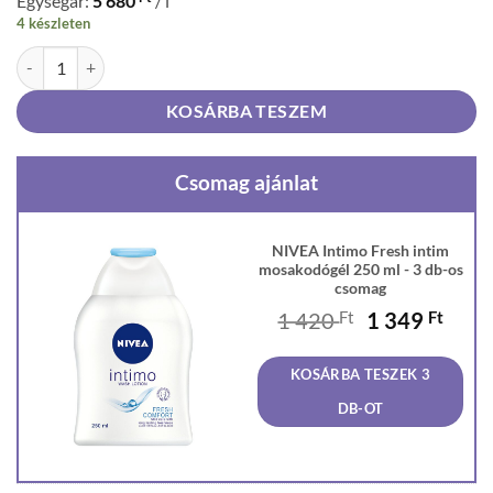
Egységár:
5 680
/ l
4 készleten
NIVEA Intimo Fresh intim mosakodógél 250 ml mennyiség
KOSÁRBA TESZEM
Csomag ajánlat
NIVEA Intimo Fresh intim
mosakodógél 250 ml - 3 db-os
csomag
Original
Curr
1 420
Ft
1 349
Ft
price
price
was:
is:
KOSÁRBA TESZEK 3
1
1
420 Ft.
349 F
DB-OT