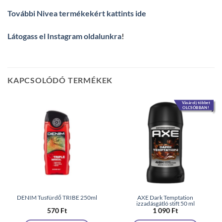
További Nivea termékekért kattints ide
Látogass el Instagram oldalunkra
!
KAPCSOLÓDÓ TERMÉKEK
Vásárolj többet
OLCSÓBBAN!
DENIM Tusfürdő TRIBE 250ml
AXE Dark Temptation
izzadásgátló stift 50 ml
570
Ft
1 090
Ft