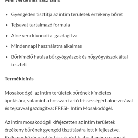
Gyengéden tisztítja az intim területek érzékeny bőrét
Tejsavat tartalmazó formula
Aloe vera kivonattal gazdagítva
Mindennapi használatra alkalmas
Bőrkímélő hatása bőrgyógyászok és nőgyógyászok által
tesztelt
Termékleírás
Mosakodógél az intim területek bőrének kíméletes
ápolására, valamint a hosszan tartó frissességért aloe verával
és tejsavval gazdagítva:
FRESH
Intim Mosakodógél.
Az intim mosakodógél kifejezetten az intim területek
érzékeny bőrének gyengéd tisztítására lett kifejlesztve.
Kellemes közérzetet és friss érzést biztosít egész napon át.