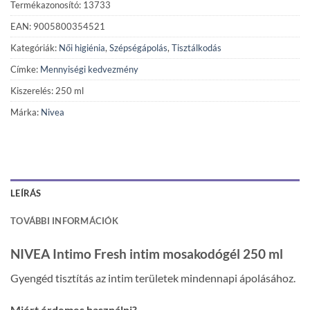
Termékazonosító: 13733
EAN: 9005800354521
Kategóriák:
Női higiénia
,
Szépségápolás
,
Tisztálkodás
Címke:
Mennyiségi kedvezmény
Kiszerelés: 250 ml
Márka:
Nivea
LEÍRÁS
TOVÁBBI INFORMÁCIÓK
NIVEA Intimo Fresh intim mosakodógél 250 ml
Gyengéd tisztítás az intim területek mindennapi ápolásához.
Miért érdemes használni?