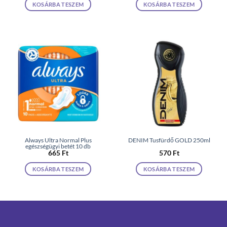
KOSÁRBA TESZEM
KOSÁRBA TESZEM
Always Ultra Normal Plus
DENIM Tusfürdő GOLD 250ml
egészségügyi betét 10 db
665
Ft
570
Ft
KOSÁRBA TESZEM
KOSÁRBA TESZEM