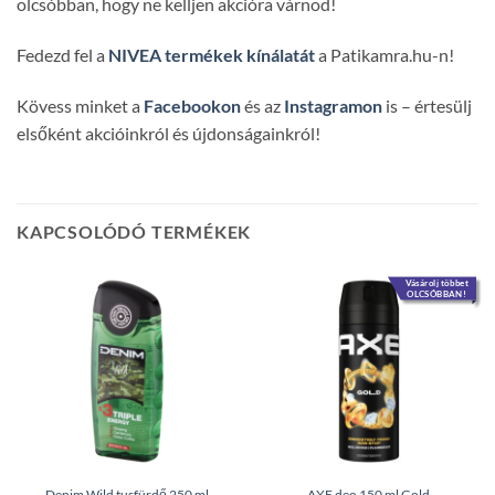
olcsóbban, hogy ne kelljen akcióra várnod!
Fedezd fel a
NIVEA termékek kínálatát
a Patikamra.hu-n!
Kövess minket a
Facebookon
és az
Instagramon
is – értesülj
elsőként akcióinkról és újdonságainkról!
KAPCSOLÓDÓ TERMÉKEK
Vásárolj többet
OLCSÓBBAN!
Denim Wild tusfürdő 250 ml
AXE deo 150 ml Gold