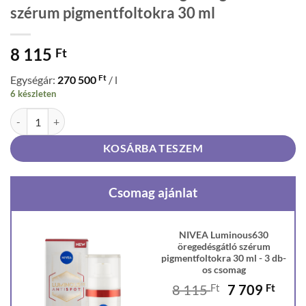
szérum pigmentfoltokra 30 ml
8 115
Ft
Ft
Egységár:
270 500
/ l
6 készleten
NIVEA Luminous630 öregedésgátló szérum pigmentfoltokra 30 ml me
KOSÁRBA TESZEM
Csomag ajánlat
NIVEA Luminous630
öregedésgátló szérum
pigmentfoltokra 30 ml - 3 db-
os csomag
Original
Curr
8 115
Ft
7 709
Ft
price
price