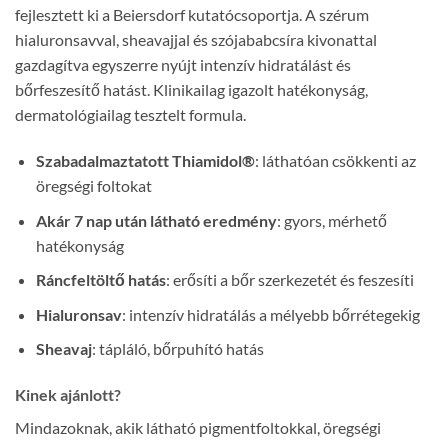
fejlesztett ki a Beiersdorf kutatócsoportja. A szérum
hialuronsavval, sheavajjal és szójababcsíra kivonattal
gazdagítva egyszerre nyújt intenzív hidratálást és
bőrfeszesítő hatást. Klinikailag igazolt hatékonyság,
dermatológiailag tesztelt formula.
Szabadalmaztatott Thiamidol®
: láthatóan csökkenti az
öregségi foltokat
Akár 7 nap után látható eredmény
: gyors, mérhető
hatékonyság
Ráncfeltöltő hatás
: erősíti a bőr szerkezetét és feszesíti
Hialuronsav
: intenzív hidratálás a mélyebb bőrrétegekig
Sheavaj
: tápláló, bőrpuhító hatás
Kinek ajánlott?
Mindazoknak, akik látható pigmentfoltokkal, öregségi