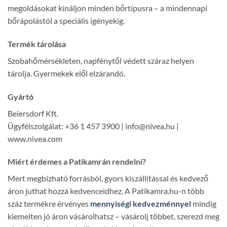
megoldásokat kínáljon minden bőrtípusra – a mindennapi
bőrápolástól a speciális igényekig.
Termék tárolása
Szobahőmérsékleten, napfénytől védett száraz helyen
tárolja. Gyermekek elől elzárandó.
Gyártó
Beiersdorf Kft.
Ügyfélszolgálat: +36 1 457 3900 | info@nivea.hu |
www.nivea.com
Miért érdemes a Patikamrán rendelni?
Mert megbízható forrásból, gyors kiszállítással és kedvező
áron juthat hozzá kedvenceidhez. A Patikamra.hu-n több
száz termékre érvényes
mennyiségi kedvezménnyel
mindig
kiemelten jó áron vásárolhatsz – vásárolj többet, szerezd meg