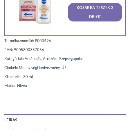
was:
is:
KOSÁRBA TESZEK 3
8
7
115 Ft.
709 F
DB-OT
Termékazonosító: P000496
EAN: 9005800387086
Kategóriák:
Arcápolás
,
Arckrém
,
Szépségápolás
Címkék:
Mennyiségi kedvezmény
,
ÚJ
Kiszerelés: 30 ml
Márka:
Nivea
LEÍRÁS