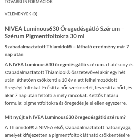
TOVÁBBI INFORMÁCIÓK
VÉLEMÉNYEK (0)
NIVEA Luminous630 Öregedésgátló Szérum –
Szérum Pigmentfoltokra 30 ml
Szabadalmaztatott Thiamidol® – látható eredmény már 7
nap után
A
NIVEA Luminous630 öregedésgátló szérum
a hatékony és
szabadalmaztatott Thiamidol® összetevővel akár egy hét
után láthatóan csökkenti a 10 év alatt felhalmozódott
öregségi foltokat. Erősíti a bőr szerkezetét, feszesíti a bőrt, és
akár 7 nap után feltölti a mély ráncokat. Kettős hatású
formula: pigmentfoltokra és öregedés jelei ellen egyszerre.
Mit nyújt a NIVEA Luminous630 öregedésgátló szérum?
A Thiamidol® a NIVEA első, szabadalmaztatott hatóanyaga,
amelyet kifejezetten a pigmentfoltok látható csökkentésére