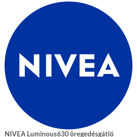
NIVEA Luminous630 öregedésgátló