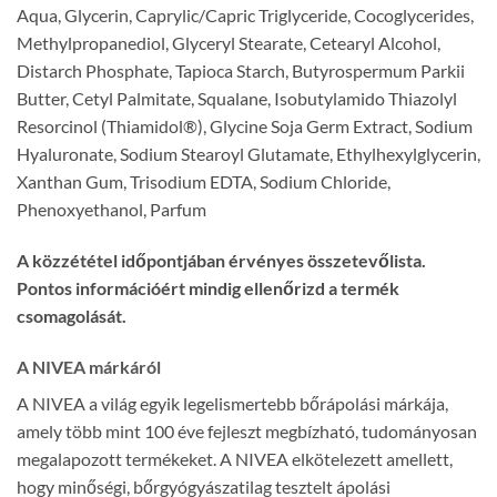
Aqua, Glycerin, Caprylic/Capric Triglyceride, Cocoglycerides,
Methylpropanediol, Glyceryl Stearate, Cetearyl Alcohol,
Distarch Phosphate, Tapioca Starch, Butyrospermum Parkii
Butter, Cetyl Palmitate, Squalane, Isobutylamido Thiazolyl
Resorcinol (Thiamidol®), Glycine Soja Germ Extract, Sodium
Hyaluronate, Sodium Stearoyl Glutamate, Ethylhexylglycerin,
Xanthan Gum, Trisodium EDTA, Sodium Chloride,
Phenoxyethanol, Parfum
A közzététel időpontjában érvényes összetevőlista.
Pontos információért mindig ellenőrizd a termék
csomagolását.
A NIVEA márkáról
A NIVEA a világ egyik legelismertebb bőrápolási márkája,
amely több mint 100 éve fejleszt megbízható, tudományosan
megalapozott termékeket. A NIVEA elkötelezett amellett,
hogy minőségi, bőrgyógyászatilag tesztelt ápolási