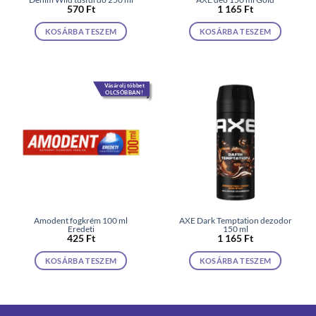
570
Ft
1 165
Ft
KOSÁRBA TESZEM
KOSÁRBA TESZEM
Vásárolj többet
OLCSÓBBAN!
Amodent fogkrém 100 ml
AXE Dark Temptation dezodor
Eredeti
150 ml
425
Ft
1 165
Ft
KOSÁRBA TESZEM
KOSÁRBA TESZEM