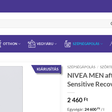
OTTHON
VEGYIÁRU
SZÉPSÉGÁPOLÁS
SZÉPSÉGÁPOLÁS
/
SZŐRT
KIÁRUSÍTÁS
NIVEA MEN aft
Sensitive Reco
2 460
Ft
Ft
Egységár:
24 600
/ l