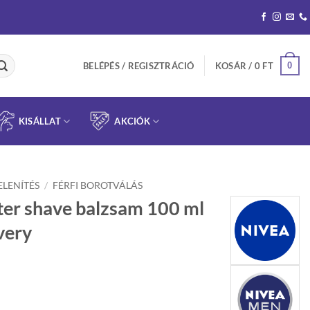
0
BELÉPÉS / REGISZTRÁCIÓ
KOSÁR /
0
FT
KISÁLLAT
AKCIÓK
ELENÍTÉS
/
FÉRFI BOROTVÁLÁS
er shave balzsam 100 ml
very