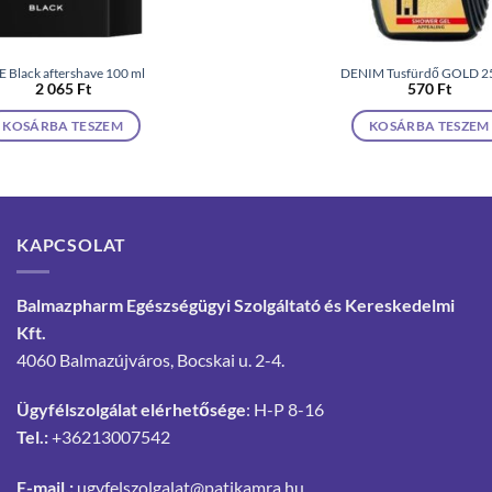
 Black aftershave 100 ml
DENIM Tusfürdő GOLD 2
2 065
Ft
570
Ft
KOSÁRBA TESZEM
KOSÁRBA TESZEM
KAPCSOLAT
Balmazpharm Egészségügyi Szolgáltató és Kereskedelmi
Kft.
4060 Balmazújváros, Bocskai u. 2-4.
Ügyfélszolgálat elérhetősége
: H-P 8-16
Tel.:
+36213007542
E-mail.:
ugyfelszolgalat@patikamra.hu