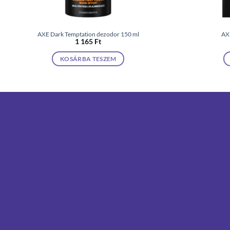
AXE Dark Temptation dezodor 150 ml
AXE
1 165
Ft
KOSÁRBA TESZEM