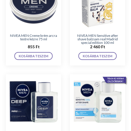
NIVEA MEN Creme krém arcra
NIVEA MEN Sensitive after
testre kézre 75 ml
shave balzsam real Madrid
special edition 100 ml
855
Ft
2 460
Ft
KOSÁRBA TESZEM
KOSÁRBA TESZEM
Vásárolj többet
OLCSÓBBAN!