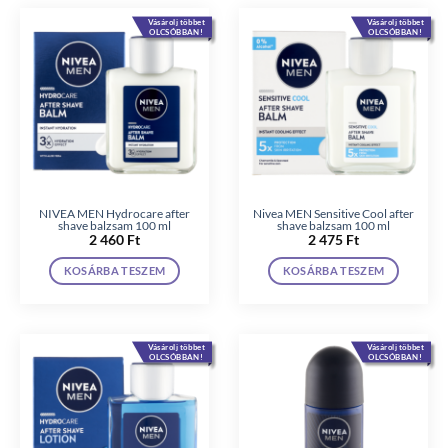
Vásárolj többet
Vásárolj többet
OLCSÓBBAN!
OLCSÓBBAN!
NIVEA MEN Hydrocare after
Nivea MEN Sensitive Cool after
shave balzsam 100 ml
shave balzsam 100 ml
2 460
Ft
2 475
Ft
KOSÁRBA TESZEM
KOSÁRBA TESZEM
Vásárolj többet
Vásárolj többet
OLCSÓBBAN!
OLCSÓBBAN!