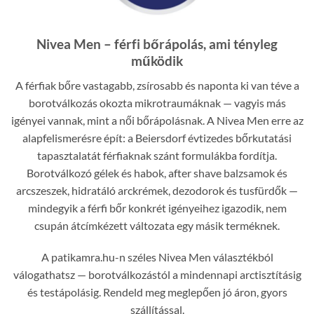
Nivea Men – férfi bőrápolás, ami tényleg
működik
A férfiak bőre vastagabb, zsírosabb és naponta ki van téve a
borotválkozás okozta mikrotraumáknak — vagyis más
igényei vannak, mint a női bőrápolásnak. A Nivea Men erre az
alapfelismerésre épít: a Beiersdorf évtizedes bőrkutatási
tapasztalatát férfiaknak szánt formulákba fordítja.
Borotválkozó gélek és habok, after shave balzsamok és
arcszeszek, hidratáló arckrémek, dezodorok és tusfürdők —
mindegyik a férfi bőr konkrét igényeihez igazodik, nem
csupán átcímkézett változata egy másik terméknek.
A patikamra.hu-n széles Nivea Men választékból
válogathatsz — borotválkozástól a mindennapi arctisztításig
és testápolásig. Rendeld meg meglepően jó áron, gyors
szállítással.