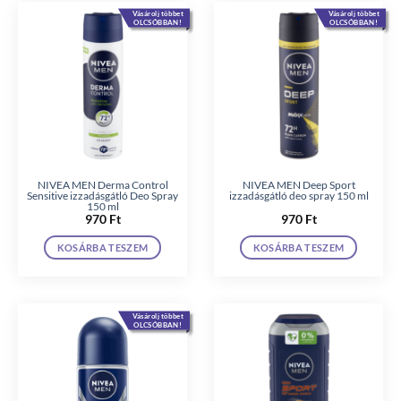
Vásárolj többet
Vásárolj többet
OLCSÓBBAN!
OLCSÓBBAN!
NIVEA MEN Derma Control
NIVEA MEN Deep Sport
Sensitive izzadásgátló Deo Spray
izzadásgátló deo spray 150 ml
150 ml
970
Ft
970
Ft
KOSÁRBA TESZEM
KOSÁRBA TESZEM
Vásárolj többet
OLCSÓBBAN!