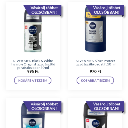
Vásárolj többet
Vásárolj többet
OLCSÓBBAN!
OLCSÓBBAN!
NIVEA MEN Black & White
NIVEA MEN Silver Protect
Invisible Original izzadásgátló
izzadásgátló deo stift 50 ml
golyós dezodor 50 ml
995
Ft
970
Ft
KOSÁRBA TESZEM
KOSÁRBA TESZEM
Vásárolj többet
Vásárolj többet
OLCSÓBBAN!
OLCSÓBBAN!