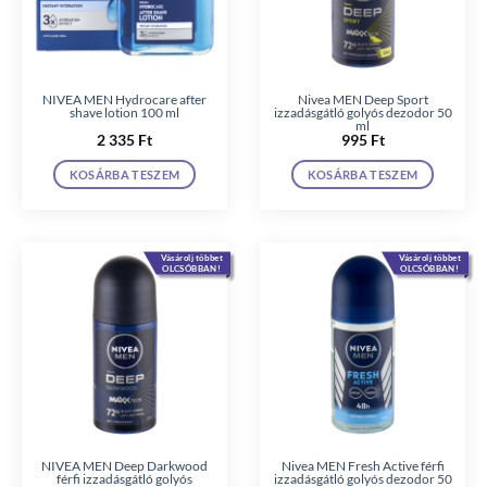
NIVEA MEN Hydrocare after
Nivea MEN Deep Sport
shave lotion 100 ml
izzadásgátló golyós dezodor 50
ml
2 335
Ft
995
Ft
KOSÁRBA TESZEM
KOSÁRBA TESZEM
Vásárolj többet
Vásárolj többet
OLCSÓBBAN!
OLCSÓBBAN!
NIVEA MEN Deep Darkwood
Nivea MEN Fresh Active férfi
férfi izzadásgátló golyós
izzadásgátló golyós dezodor 50