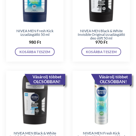
NIVEA MEN Fresh Kick
NIVEA MEN Black & White
izzadásgátló 50 ml
Invisible Original izzadásgátló
deo stift 50 ml
980
Ft
970
Ft
KOSÁRBA TESZEM
KOSÁRBA TESZEM
Vásárolj többet
Vásárolj többet
OLCSÓBBAN!
OLCSÓBBAN!
NIVEA MEN Black & White
NIVEA MEN Fresh Kick