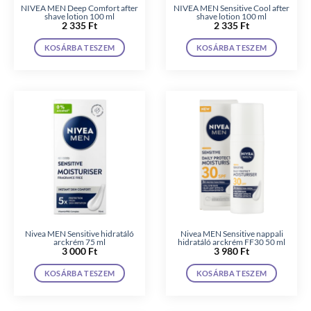
NIVEA MEN Deep Comfort after
NIVEA MEN Sensitive Cool after
shave lotion 100 ml
shave lotion 100 ml
2 335
Ft
2 335
Ft
KOSÁRBA TESZEM
KOSÁRBA TESZEM
Nivea MEN Sensitive hidratáló
Nivea MEN Sensitive nappali
arckrém 75 ml
hidratáló arckrém FF30 50 ml
3 000
Ft
3 980
Ft
KOSÁRBA TESZEM
KOSÁRBA TESZEM