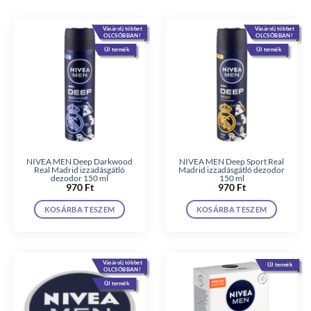
Vásárolj többet
Vásárolj többet
OLCSÓBBAN!
OLCSÓBBAN!
ÚJ termék
ÚJ termék
NIVEA MEN Deep Darkwood
NIVEA MEN Deep Sport Real
Real Madrid izzadásgátló
Madrid izzadásgátló dezodor
dezodor 150 ml
150 ml
970
Ft
970
Ft
KOSÁRBA TESZEM
KOSÁRBA TESZEM
Vásárolj többet
ÚJ termék
OLCSÓBBAN!
ÚJ termék