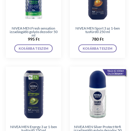
NIVEA MEN Fresh sensation
NIVEA MEN Sport 3 az 1-ben
izzadásgátló golyós dezodor 50
tusfürdő 250 ml
ml
995
Ft
780
Ft
KOSÁRBA TESZEM
KOSÁRBA TESZEM
Vásárolj többet
OLCSÓBBAN!
NIVEA MEN Energy 3 az 1-ben
NIVEA MEN Silver Protect férfi
tusfürdő 250 ml
izzadásgátló golyós dezodor 50