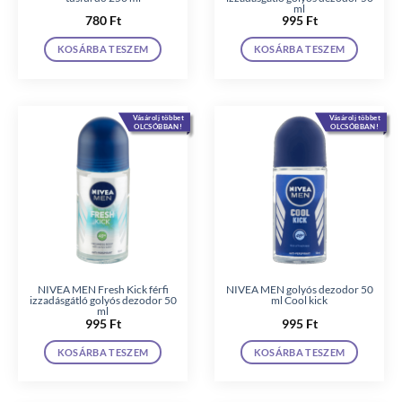
ml
780
Ft
995
Ft
KOSÁRBA TESZEM
KOSÁRBA TESZEM
Vásárolj többet
Vásárolj többet
OLCSÓBBAN!
OLCSÓBBAN!
NIVEA MEN Fresh Kick férfi
NIVEA MEN golyós dezodor 50
izzadásgátló golyós dezodor 50
ml Cool kick
ml
995
Ft
995
Ft
KOSÁRBA TESZEM
KOSÁRBA TESZEM