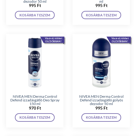
dezodor 50 ml
ml
995
Ft
995
Ft
KOSÁRBA TESZEM
KOSÁRBA TESZEM
Vásárolj többet
Vásárolj többet
OLCSÓBBAN!
OLCSÓBBAN!
NIVEA MEN Derma Control
NIVEA MEN Derma Control
Defend izzadásgátló Deo Spray
Defend izzadásgátló golyós
150 ml
dezodor 50 ml
970
Ft
995
Ft
KOSÁRBA TESZEM
KOSÁRBA TESZEM