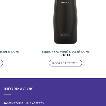
aolajjal 400 ml
STR8 Original frissítő tusfürdő 400 ml
910
Ft
KOSÁRBA TESZEM
INFORMÁCIÓK
Adatkezelési Tájékoztató