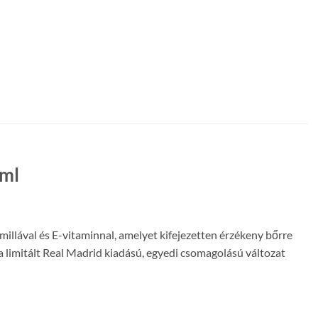
 ml
illával és E-vitaminnal, amelyet kifejezetten érzékeny bőrre
z a limitált Real Madrid kiadású, egyedi csomagolású változat