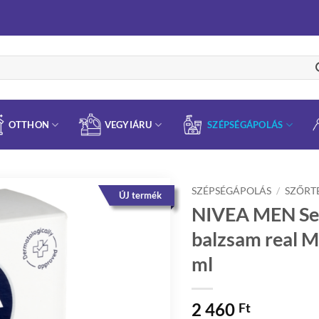
OTTHON
VEGYIÁRU
SZÉPSÉGÁPOLÁS
SZÉPSÉGÁPOLÁS
/
SZŐRT
ÚJ termék
NIVEA MEN Sens
balzsam real M
ml
2 460
Ft