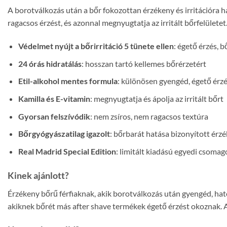
A borotválkozás után a bőr fokozottan érzékeny és irritációra 
ragacsos érzést, és azonnal megnyugtatja az irritált bőrfelületet
Védelmet nyújt a bőrirritáció 5 tünete ellen
: égető érzés, b
24 órás hidratálás
: hosszan tartó kellemes bőrérzetért
Etil-alkohol mentes formula
: különösen gyengéd, égető érzé
Kamilla és E-vitamin
: megnyugtatja és ápolja az irritált bőrt
Gyorsan felszívódik
: nem zsíros, nem ragacsos textúra
Bőrgyógyászatilag igazolt
: bőrbarát hatása bizonyított érz
Real Madrid Special Edition
: limitált kiadású egyedi csoma
Kinek ajánlott?
Érzékeny bőrű férfiaknak, akik borotválkozás után gyengéd, hat
akiknek bőrét más after shave termékek égető érzést okoznak. 