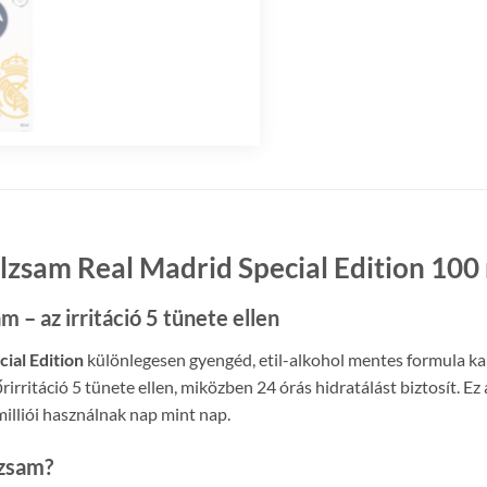
zsam Real Madrid Special Edition 100
 – az irritáció 5 tünete ellen
ial Edition
különlegesen gyengéd, etil-alkohol mentes formula kam
rirritáció 5 tünete ellen, miközben 24 órás hidratálást biztosít. E
illiói használnak nap mint nap.
lzsam?