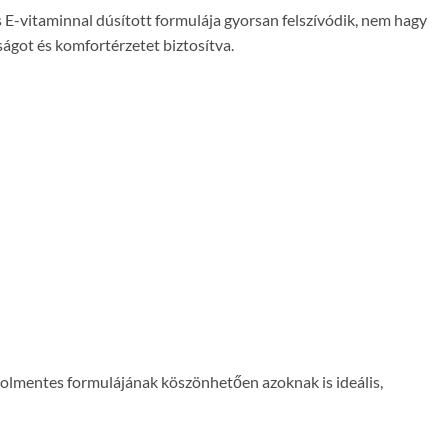
 E-vitaminnal dúsított formulája gyorsan felszívódik, nem hagy
tságot és komfortérzetet biztosítva.
oholmentes formulájának köszönhetően azoknak is ideális,