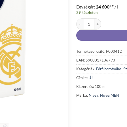
Ft
Egységár:
24 600
/ l
29 készleten
NIVEA MEN Sensitive after s
Termékazonosító: P000412
EAN: 5900017106793
Kategóriák:
Férfi borotválás
,
Sz
Címke:
ÚJ
Kiszerelés: 100 ml
Márka:
Nivea
,
Nivea MEN