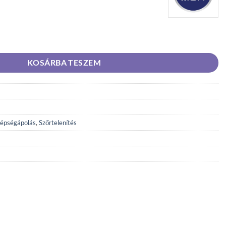
have balzsam real Madrid special edition 100 ml mennyiség
KOSÁRBA TESZEM
épségápolás
,
Szőrtelenítés