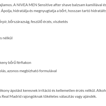
hajlamos. A NIVEA MEN Sensitive after shave balzsam kamillával és
. Ápolja, hidratálja és megnyugtatja a bőrt, hosszan tartó hidratál
őrpír, bőrszárazság, feszülő érzés, viszketés
s nélkül
ékeny bőrű férfiakon
golás, azonos megbízható formulával
ékony ápolást keresnek irritáció és kellemetlen érzés nélkül. Alk
A Real Madrid rajongóknak tökéletes választás vagy ajándék.