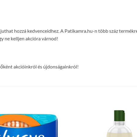
on juthat hozzá kedvenceidhez. A Patikamra.hu-n több száz termék
y ne kelljen akcióra várnod!
lsőként akcióinkról és újdonságainkról!