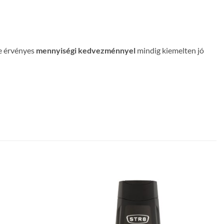
re érvényes
mennyiségi kedvezménnyel
mindig kiemelten jó