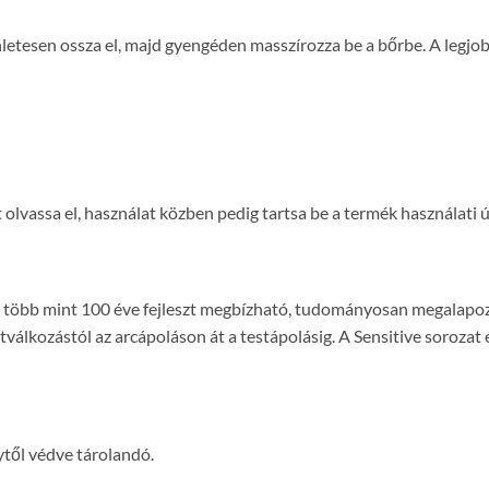
gyenletesen ossza el, majd gyengéden masszírozza be a bőrbe. A l
 olvassa el, használat közben pedig tartsa be a termék használati 
ly több mint 100 éve fejleszt megbízható, tudományosan megalap
otválkozástól az arcápoláson át a testápolásig. A Sensitive sorozat
től védve tárolandó.