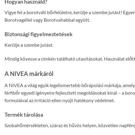
Hogyan használd?
Vigye fel a borotvált bőrfelületre, kerülje a szembe jutást! E
Borotvagéllel vagy Borotvahabbal együtt.
Biztonsági figyelmeztetések
Kerülje a szembe jutást.
Mindig kövesse a címkén található utasításokat. Használat előtt
A NIVEA márkáról
A NIVEA a világ egyik legelismertebb bőrápolási márkája, ame
férfibőr egyedi igényeire fejlesztett megoldásokat kínál – a bor
formuláival az irritáció ellen nyújt hatékony védelmet.
Termék tárolása
Szobahőmérsékleten, száraz és hűvös helyen, közvetlen napfény