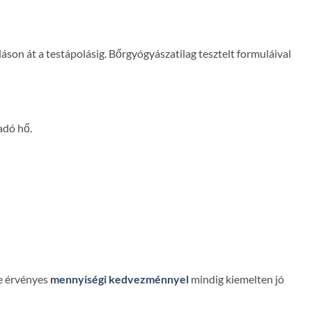
áson át a testápolásig. Bőrgyógyászatilag tesztelt formuláival
adó hő.
re érvényes
mennyiségi kedvezménnyel
mindig kiemelten jó