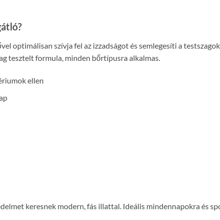
átló?
l optimálisan szívja fel az izzadságot és semlegesíti a testszagok
ag tesztelt formula, minden bőrtípusra alkalmas.
ériumok ellen
nap
védelmet keresnek modern, fás illattal. Ideális mindennapokra és s