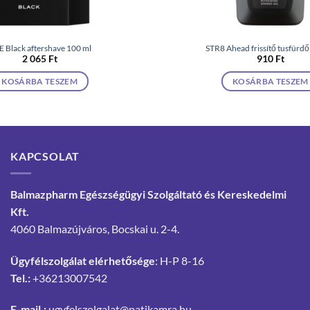
 Black aftershave 100 ml
STR8 Ahead frissítő tusfürdő
2 065
Ft
910
Ft
KOSÁRBA TESZEM
KOSÁRBA TESZEM
KAPCSOLAT
Balmazpharm Egészségügyi Szolgáltató és Kereskedelmi
Kft.
4060 Balmazújváros, Bocskai u. 2-4.
Ügyfélszolgálat elérhetősége
: H-P 8-16
Tel.:
+36213007542
E-mail.:
ugyfelszolgalat@patikamra.hu