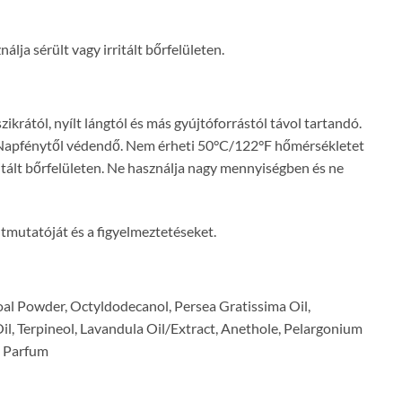
lja sérült vagy irritált bőrfelületen.
krától, nyílt lángtól és más gyújtóforrástól távol tartandó.
em. Napfénytől védendő. Nem érheti 50°C/122°F hőmérsékletet
ritált bőrfelületen. Ne használja nagy mennyiségben és ne
útmutatóját és a figyelmeztetéseket.
oal Powder, Octyldodecanol, Persea Gratissima Oil,
, Terpineol, Lavandula Oil/Extract, Anethole, Pelargonium
, Parfum