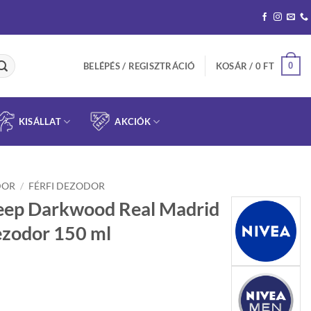
0
BELÉPÉS / REGISZTRÁCIÓ
KOSÁR /
0
FT
KISÁLLAT
AKCIÓK
DOR
/
FÉRFI DEZODOR
ep Darkwood Real Madrid
ezodor 150 ml