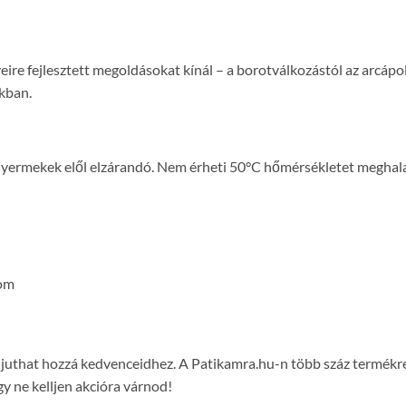
re fejlesztett megoldásokat kínál – a borotválkozástól az arcápol
kban.
 Gyermekek elől elzárandó. Nem érheti 50°C hőmérsékletet meghal
com
on juthat hozzá kedvenceidhez. A Patikamra.hu-n több száz termék
y ne kelljen akcióra várnod!