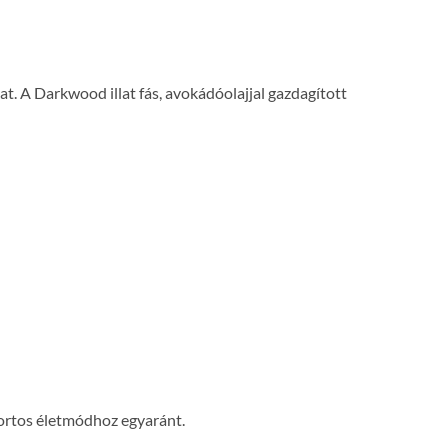
at. A Darkwood illat fás, avokádóolajjal gazdagított
portos életmódhoz egyaránt.