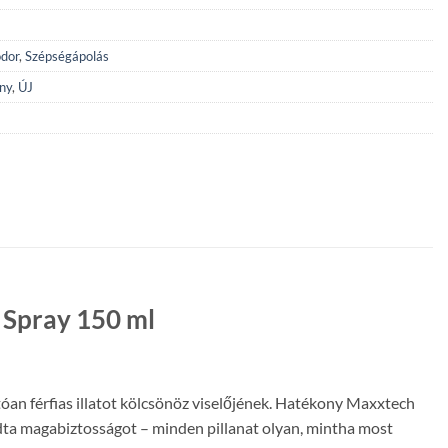
odor
,
Szépségápolás
ny
,
ÚJ
 Spray 150 ml
an férfias illatot kölcsönöz viselőjének. Hatékony Maxxtech
 adta magabiztosságot – minden pillanat olyan, mintha most