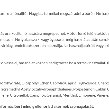
cm-re a hónaljtól. Hagyja a terméket megszáradni a bőrén. Ne haszná
uralkodik: hő hatására megrepedhet. Hőtől, forró felületektől, szi
permetezni. Ne lyukassza ki vagy égesse el, még használat után s
zárólag rendeltetésszerűen használja. Ne használja sérült vagy ir
 olvassa el, használat közben pedig tartsa be a termék használati 
rohydrate, Dicaprylyl Ether, Caprylic/Capric Triglyceride, Charc
Tetramethyl Acetyloctahydronaphthalenes, Pogostemon Cablin Oil
yllene, Citronellol, Camphor, Geraniol, Menthol, Limonene, Pinene
nformációért mindig ellenőrizd a termék csomagolását.