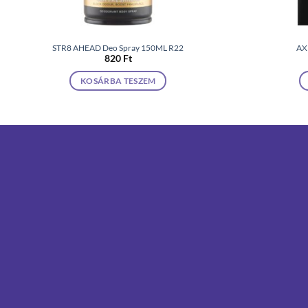
STR8 AHEAD Deo Spray 150ML R22
AXE
820
Ft
KOSÁRBA TESZEM