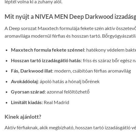
léptél volna ki a zuhany alól.
Mit nyújt a NIVEA MEN Deep Darkwood izzadásg
A Deep sorozat Maxxtech formulája fekete szén aktív összetevőve
aromavilága modernül férfias és hosszan tartó. Bőrgyógyászatil
Maxxtech formula fekete szénnel
: hatékony védelem bakt
Hosszan tartó izzadásgátló hatás
: friss és száraz bőr egész 
Fás, Darkwood illat
: modern, csábítóan férfias aromavilág
Avokádóolaj
: ápoló hatás a hónalj bőrének
Gyorsan szárad
: azonnal felöltözhető
Limitált kiadás:
Real Madrid
Kinek ajánlott?
Aktív férfiaknak, akik megbízható, hosszan tartó izzadásgátló 