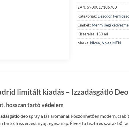
EAN: 5900017106700
Kategóriák:
Dezodor
,
Férfi dez
Címkék:
Mennyiségi kedvezmé
Kiszerelés: 150 ml
Márka:
Nivea
,
Nivea MEN
d limitált kiadás – Izzadásgátló Deo
lat, hosszan tartó védelem
adásgátló
deo spray a fás aromának köszönhetően modern, csábító
tartó, friss érzést nyújt egész nap. Élvezd a tiszta és száraz bőr