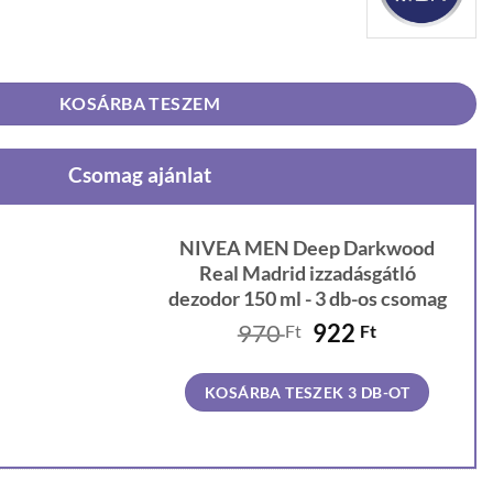
eal Madrid izzadásgátló dezodor 150 ml mennyiség
KOSÁRBA TESZEM
Csomag ajánlat
NIVEA MEN Deep Darkwood
Real Madrid izzadásgátló
dezodor 150 ml - 3 db-os csomag
Original
Current
970
922
Ft
Ft
price
price
was:
is:
KOSÁRBA TESZEK 3 DB-OT
970 Ft.
922 Ft.