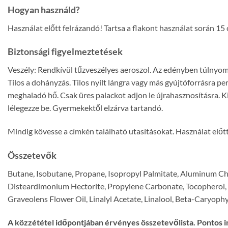
Hogyan használd?
Használat előtt felrázandó! Tartsa a flakont használat során 15 
Biztonsági figyelmeztetések
Veszély: Rendkívül tűzveszélyes aeroszol. Az edényben túlnyomás 
Tilos a dohányzás. Tilos nyílt lángra vagy más gyújtóforrásra 
meghaladó hő. Csak üres palackot adjon le újrahasznosításra. Ki
lélegezze be. Gyermekektől elzárva tartandó.
Mindig kövesse a címkén található utasításokat. Használat előtt
Összetevők
Butane, Isobutane, Propane, Isopropyl Palmitate, Aluminum Chlo
Disteardimonium Hectorite, Propylene Carbonate, Tocopherol, 
Graveolens Flower Oil, Linalyl Acetate, Linalool, Beta-Caryoph
A közzététel időpontjában érvényes összetevőlista. Pontos i