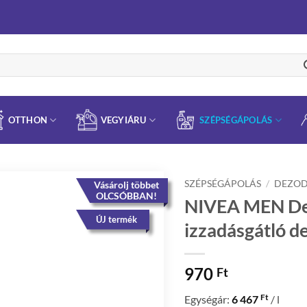
OTTHON
VEGYIÁRU
SZÉPSÉGÁPOLÁS
SZÉPSÉGÁPOLÁS
/
DEZO
Vásárolj többet
OLCSÓBBAN!
NIVEA MEN De
ÚJ termék
izzadásgátló d
970
Ft
Ft
Egységár:
6 467
/ l