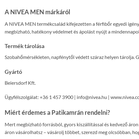
A NIVEA MEN márkáról
A NIVEA MEN termékcsalád kifejezetten a férfibőr egyedi igényei
megbízható, hatékony védelmet és ápolást nyújt a mindennapo
Termék tárolása
Szobahőmérsékleten, napfénytől védett száraz helyen tárolja.
Gyártó
Beiersdorf Kft.
Ügyfélszolgálat: +36 1 457 3900 | info@nivea.hu | www.nivea.
Miért érdemes a Patikamrán rendelni?
Mert megbízható forrásból, gyors kiszállítással és kedvező ár
áron vásárolhatsz – vásárolj többet, szerezd meg olcsóbban, hog