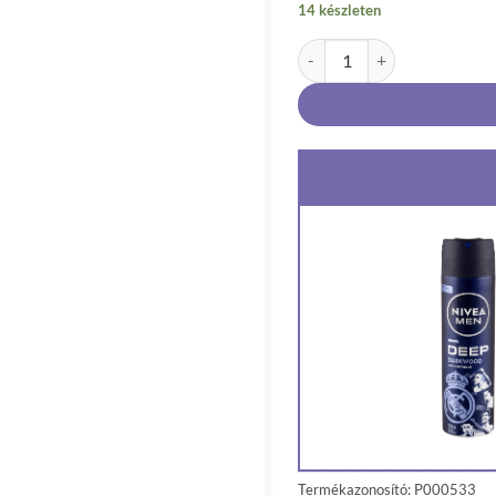
14 készleten
NIVEA MEN Deep Darkwood R
Termékazonosító: P000533